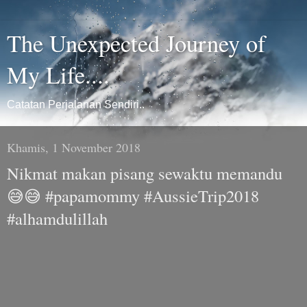
The Unexpected Journey of
My Life....
Catatan Perjalanan Sendiri..
Khamis, 1 November 2018
Nikmat makan pisang sewaktu memandu
😅😅 #papamommy #AussieTrip2018
#alhamdulillah