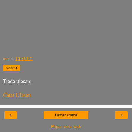
mel
di
10:31 PG
Kongsi
Tiada ulasan:
Catat Ulasan
‹
›
Laman utama
Papar versi web