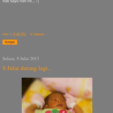
hati sayu hari ini... :'(
mel
di
8:46 PG
6 ulasan:
Kongsi
Selasa, 9 Julai 2013
9 Julai datang lagi...