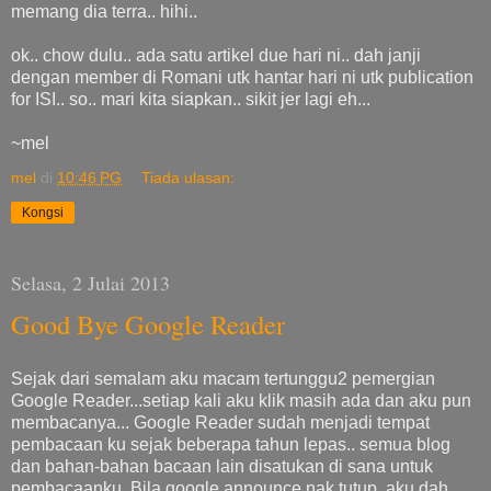
memang dia terra.. hihi..
ok.. chow dulu.. ada satu artikel due hari ni.. dah janji
dengan member di Romani utk hantar hari ni utk publication
for ISI.. so.. mari kita siapkan.. sikit jer lagi eh...
~mel
mel
di
10:46 PG
Tiada ulasan:
Kongsi
Selasa, 2 Julai 2013
Good Bye Google Reader
Sejak dari semalam aku macam tertunggu2 pemergian
Google Reader...setiap kali aku klik masih ada dan aku pun
membacanya... Google Reader sudah menjadi tempat
pembacaan ku sejak beberapa tahun lepas.. semua blog
dan bahan-bahan bacaan lain disatukan di sana untuk
pembacaanku. Bila google announce nak tutup, aku dah