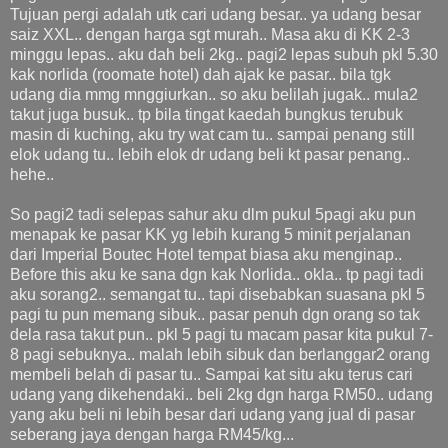
Tujuan pergi adalah utk cari udang besar.. ya udang besar
saiz XXL.. dengan harga sgt murah.. Masa aku di KK 2-3
minggu lepas.. aku dah beli 2kg.. pagi2 lepas subuh pkl 5.30
kak norlida (roomate hotel) dah ajak ke pasar.. bila tgk
udang dia mmg mnggiurkan.. so aku belilah jugak.. mula2
takut juga busuk.. tp bila tingat kaedah bungkus terubuk
masin di kuching, aku try wat cam tu.. sampai penang still
elok udang tu.. lebih elok dr udang beli kt pasar penang..
hehe..
So pagi2 tadi selepas sahur aku dlm pukul 5pagi aku pun
menapak ke pasar KK yg lebih kurang 5 minit perjalanan
dari Imperial Boutec Hotel tempat biasa aku menginap..
Before this aku ke sana dgn kak Norlida.. okla.. tp pagi tadi
aku sorang2.. semangat tu.. tapi disebabkan suasana pkl 5
pagi tu pun memang sibuk.. pasar penuh dgn orang so tak
dela rasa takut pun.. pkl 5 pagi tu macam pasar kita pukul 7-
8 pagi sebuknya.. malah lebih sibuk dan berlanggar2 orang
membeli belah di pasar tu.. Sampai kat situ aku terus cari
udang yang dikehendaki.. beli 2kg dgn harga RM50.. udang
yang aku beli ni lebih besar dari udang yang jual di pasar
seberang jaya dengan harga RM45/kg...