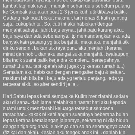
lambat lagi nak raya... mungkin sehari dulu sebelum pulang
ke Gombak aku akan buat 2-3 jenis kuih utk dibawa balik..
Cadang nak buat biskut makmur, tart nenas & kuih gunting
saja.. cukuplah tu.. So, cuti ini aku habiskan dengan
menjahit sahaja.. jahit baju eryna.. jahit baju kurung aku..
baju raya dah ada sebenarnya.. tp memandangkan aku ada
banyak kain pasang yg tak berjahit.. maka aku menjahit utk
diriku sendiri.. bukan utk raya pun.. aku menjahit kerana
minat dan hobi.. dan aku sangat suka menjahit.. (walaupun
bila incik suami balik kerja dia komplen... bersepahnya
rumah..huhu.. tapi xpelah aku jugak yg kemas rumah tu..).
Semalam aku habiskan dengan mengalter baju & seluar..
maklum lah bila beli baju ada yg terlalu panjang.. ada yg
terbesar sikit.. so alter sendiri je la..
Hari Sabtu lepas kami sempat ke Kulim menziarahi sedara
aku di sana.. dah lama melahirkan hasrat hati aku kepada
suami untuk menziarahi keluarga tersebut sempena
ramadhan.. kakak ni kehilangan suaminya beberapa bulan
lepas kerana kemalangan jalanraya, sekarang ni dia hidup
dengan tiga org anak lelakinya dan salah seorangnya cacat
(fizikal dan akal). Kesian aku tengok anak ini... dahlah kini