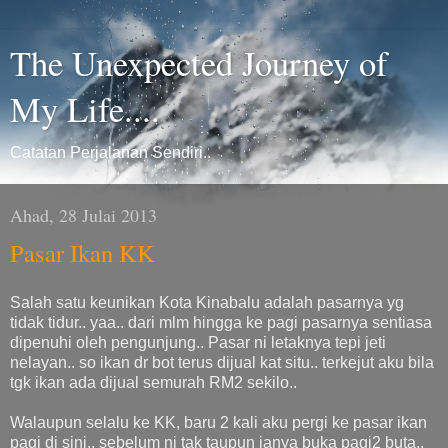
The Unexpected Journey of
My Life....
Catatan Perjalanan Sendiri..
Ahad, 28 Julai 2013
Pasar Ikan KK
Salah satu keunikan Kota Kinabalu adalah pasarnya yg
tidak tidur.. yaa.. dari mlm hingga ke pagi pasarnya sentiasa
dipenuhi oleh pengunjung.. Pasar ni letaknya tepi jeti
nelayan.. so ikan dr bot terus dijual kat situ.. terkejut aku bila
tgk ikan ada dijual semurah RM2 sekilo..
Walaupun selalu ke KK, baru 2 kali aku pergi ke pasar ikan
pagi di sini.. sebelum ni tak taupun ianya buka pagi2 buta..