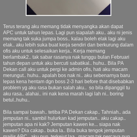
Terus terang aku memang tidak menyangka akan dapat
APC untuk tahun lepas. Lagi pun siapalah aku.. aku ni jenis
memang tak suka jumpa boss.. kalau boleh elak lagi aku
elak.. aku lebih suka buat kerja sendiri dan berkurung dalam
ofis aku untuk selesaikan kerja.. Kerja memang
berlambak2.. tak sabar rasanya nak tunggu bulan Februari
tahun depan untuk aku bercuti sabatikal.. huhu.. Bila PA
Dekan call aku untuk pergi ke admin ofis, hati aku macam
merungut.. huhu.. apalah bos nak ni.. aku sebenarnya baru
lepas kena hentam dgn boss 2-3 hari before that disebabkan
problem yg aku rasa bukan salah aku.. so bila dipanggil tu
aku rasa.. alahai.. ini nak kena marah lagi lah ni.. boring
betul..huhu..
Bila sampai bawah.. tetiba PA Dekan cakap.. Tahniah.. ada
jemputan ni.. sambil hulurkan kad jemputan.. aku cakap..
jemputan apa ni kak? Jemputan kawen ke... siapa nak
kawen? Dia cakap.. buka la.. Bila buka tengok jemputan
majlis APC.. aku pun..terkejut laa.. macam tak percaya pun