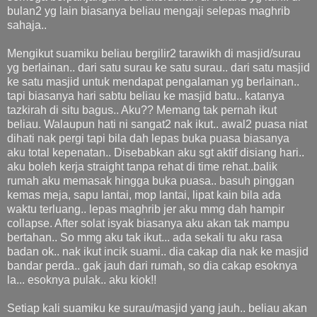
bulan2 yg lain biasanya beliau mengaji selepas maghrib
sahaja..
Mengikut suamiku beliau bergilir2 tarawikh di masjid/surau
yg berlainan.. dari satu surau ke satu surau.. dari satu masjid
ke satu masjid untuk mendapat pengalaman yg berlainan..
tapi biasanya hari sabtu beliau ke masjid batu.. katanya
tazkirah di situ bagus.. Aku?? Memang tak pernah ikut
beliau. Walaupun hati ni sangat2 nak ikut.. awal2 puasa niat
dihati nak pergi tapi bila dah lepas buka puasa biasanya
aku total kepenatan.. Disebabkan aku sgt aktif disiang hari..
aku boleh kerja straight tanpa rehat di time rehat..balik
rumah aku memasak hingga buka puasa.. basuh pinggan
kemas meja, sapu lantai, mop lantai, lipat kain bila ada
waktu terluang.. lepas maghrib jer aku mmg dah hampir
collapse. After solat isyak biasanya aku akan tak mampu
bertahan.. So mmg aku tak ikut... ada sekali tu aku rasa
badan ok.. nak ikut incik suami.. dia cakap dia nak ke masjid
bandar perda.. gak jauh dari rumah, so dia cakap esoknya
la... esoknya pulak.. aku kiok!!
Setiap kali suamiku ke surau/masjid yang jauh.. beliau akan