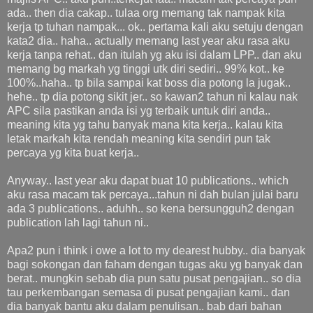
ada.. then dia cakap.. tulaa org memang tak nampak kita
kerja tp tuhan nampak... ok.. pertama kali aku setuju dengan
kata2 dia.. haha.. actually memang last year aku rasa aku
kerja tanpa rehat.. dan itulah yg aku isi dalam LPP.. dan aku
memang bg markah yg tinggi utk diri sediri.. 99% kot.. ke
100%..haha.. tp bila sampai kat boss dia potong la jugak..
hehe.. tp dia potong sikit jer.. so kawan2 tahun ni kalau nak
APC sila pastikan anda isi yg terbaik untuk diri anda..
meaning kita yg tahu banyak mana kita kerja.. kalau kita
letak markah kita rendah meaning kita sendiri pun tak
percaya yg kita buat kerja..
Anyway.. last year aku dapat buat 10 publications.. which
aku rasa macam tak percaya...tahun ni dah bulan julai baru
ada 3 publications.. aduhh.. so kena bersungguh2 dengan
publication lah lagi tahun ni..
Apa2 pun i think i owe a lot to my dearest hubby.. dia banyak
bagi sokongan dan faham dengan tugas aku yg banyak dan
berat.. mungkin sebab dia pun satu pusat pengajian.. so dia
tau perkembangan semasa di pusat pengajian kami.. dan
dia banyak bantu aku dalam penulisan.. bab dari bahan