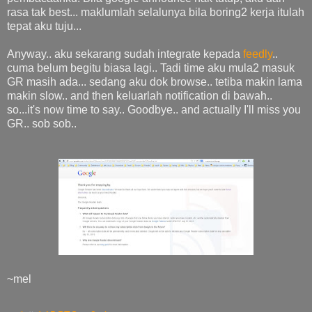
rasa tak best... maklumlah selalunya bila boring2 kerja itulah
tepat aku tuju...
Anyway.. aku sekarang sudah integrate kepada
feedly
..
cuma belum begitu biasa lagi.. Tadi time aku mula2 masuk
GR masih ada... sedang aku dok browse.. tetiba makin lama
makin slow.. and then keluarlah notification di bawah..
so...it's now time to say.. Goodbye.. and actually I'll miss you
GR.. sob sob..
~mel