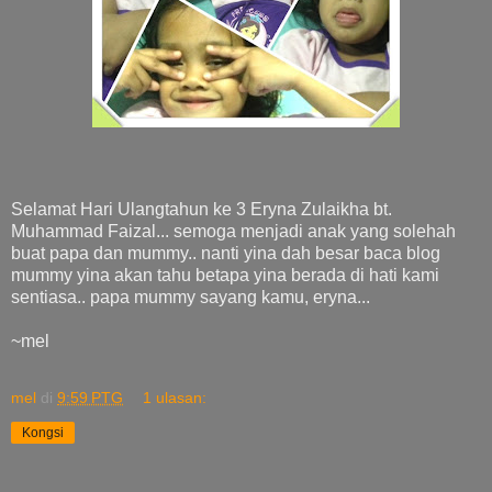
Selamat Hari Ulangtahun ke 3 Eryna Zulaikha bt.
Muhammad Faizal... semoga menjadi anak yang solehah
buat papa dan mummy.. nanti yina dah besar baca blog
mummy yina akan tahu betapa yina berada di hati kami
sentiasa.. papa mummy sayang kamu, eryna...
~mel
mel
di
9:59 PTG
1 ulasan:
Kongsi