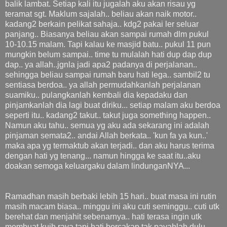
balik lambat. Setiap kali itu jugalah aku akan risau yg
teramat sgt. Maklum sajalah.. beliau akan naik motor..
kadang2 berkain pelikat sahaja.. kdg2 pakai ler seluar
panjang.. Biasanya beliau akan sampai rumah dlm pukul
10-10.15 malam. Tapi kalau ke masjid batu.. pukul 11 pun
mungkin belum sampai.. time tu mulalah hati dup dap dup
dap.. ya allah..jgnla jadi apa2 padanya di perjalanan..
sehingga beliau sampai rumah baru hati lega.. sambil2 tu
sentiasa berdoa.. ya allah permudahkanlah perjalanan
suamiku.. pulangkanlah kembali dia kepadaku dan
pinjamkanlah dia lagi buat diriku... setiap malam aku berdoa
seperti itu.. kadang2 takut.. takut juga something happen..
Namun aku tahu.. semua yg aku ada sekarang ini adalah
pinjaman semata2.. andai Allah berkata.. 'kun fa ya kun..'
maka apa yg termaktub akan terjadi.. dan aku harus terima
dengan hati yg tenang... namun hingga ke saat itu..aku
doakan semoga keluargaku dalam lindunganNYA...
Ramadhan masih berbaki lebih 15 hari.. buat masa ini rutin
masih macam biasa.. minggu ini aku cuti seminggu.. cuti utk
berehat dan menjahit sebenarnya.. hati terasa ingin utk
membuat kuih raya tapi hati bercakap tak payahlah dulu..