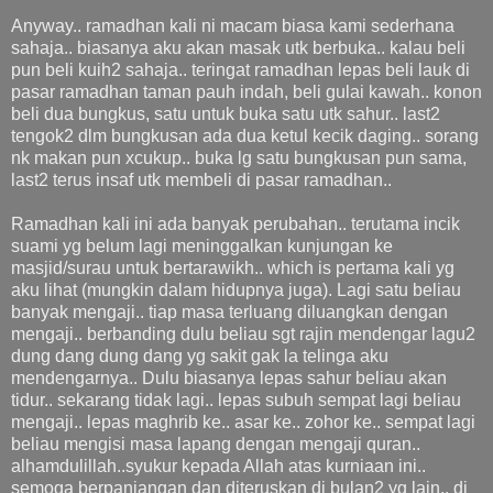
Anyway.. ramadhan kali ni macam biasa kami sederhana
sahaja.. biasanya aku akan masak utk berbuka.. kalau beli
pun beli kuih2 sahaja.. teringat ramadhan lepas beli lauk di
pasar ramadhan taman pauh indah, beli gulai kawah.. konon
beli dua bungkus, satu untuk buka satu utk sahur.. last2
tengok2 dlm bungkusan ada dua ketul kecik daging.. sorang
nk makan pun xcukup.. buka lg satu bungkusan pun sama,
last2 terus insaf utk membeli di pasar ramadhan..
Ramadhan kali ini ada banyak perubahan.. terutama incik
suami yg belum lagi meninggalkan kunjungan ke
masjid/surau untuk bertarawikh.. which is pertama kali yg
aku lihat (mungkin dalam hidupnya juga). Lagi satu beliau
banyak mengaji.. tiap masa terluang diluangkan dengan
mengaji.. berbanding dulu beliau sgt rajin mendengar lagu2
dung dang dung dang yg sakit gak la telinga aku
mendengarnya.. Dulu biasanya lepas sahur beliau akan
tidur.. sekarang tidak lagi.. lepas subuh sempat lagi beliau
mengaji.. lepas maghrib ke.. asar ke.. zohor ke.. sempat lagi
beliau mengisi masa lapang dengan mengaji quran..
alhamdulillah..syukur kepada Allah atas kurniaan ini..
semoga berpanjangan dan diteruskan di bulan2 yg lain.. di