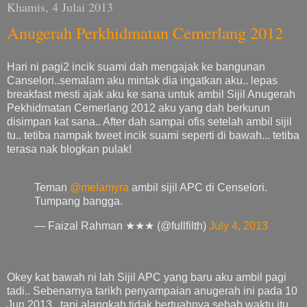
Khamis, 4 Julai 2013
Anugerah Perkhidmatan Cemerlang 2012
Hari ni pagi2 incik suami dah mengajak ke bangunan
Canselori..semalam aku mintak dia ingatkan aku.. lepas
breakfast mesti ajak aku ke sana untuk ambil Sijil Anugerah
Pekhidmatan Cemerlang 2012 aku yang dah berkurun
disimpan kat sana.. After dah sampai ofis setelah ambil sijil
tu.. tetiba nampak tweet incik suami seperti di bawah... tetiba
terasa nak blogkan pulak!
Teman
@melamyra
ambil sijil APC di Censelori.
Tumpang bangga.
— Faizal Rahman ★★★ (@fullfilth)
July 4, 2013
Okey kat bawah ni lah Sijil APC yang baru aku ambil pagi
tadi.. Sebenarnya tarikh penyampaian anugerah ini pada 10
Jun 2013.. tapi alangkah tidak bertuahnya sebab waktu itu