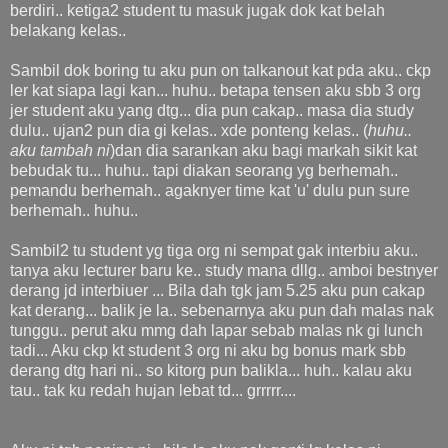
berdiri.. ketiga2 student tu masuk jugak dok kat belah
belakang kelas..
Sambil dok boring tu aku pun on talkanout kat pda aku.. ckp
ler kat siapa lagi kan... huhu.. betapa tensen aku sbb 3 org
jer student aku yang dtg... dia pun cakap.. masa dia study
dulu.. ujan2 pun dia gi kelas.. xde ponteng kelas.. (
huhu..
aku tambah ni
)dan dia sarankan aku bagi markah sikit kat
bebudak tu... huhu.. tapi diakan seorang yg berhemah..
pemandu berhemah.. agaknyer time kat 'u' dulu pun sure
berhemah.. huhu..
Sambil2 tu student yg tiga org ni sempat gak interbiu aku..
tanya aku lecturer baru ke.. study mana dllg.. amboi bestnyer
derang jd interbiuer ... Bila dah tgk jam 5.25 aku pun cakap
kat derang... balik je la.. sebenarnya aku pun dah malas nak
tunggu.. perut aku mmg dah lapar sebab malas nk gi lunch
tadi... Aku ckp kt student 3 org ni aku bg bonus mark sbb
derang dtg hari ni.. so kitorg pun balikla... huh.. kalau aku
tau.. tak ku redah hujan lebat td... grrrrr....