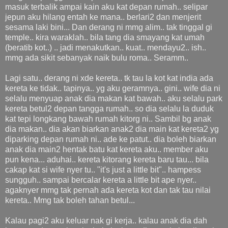
masuk terbalik ampai kain aku kat depan rumah.. selipar
jepun aku hilang entah ke mana.. berlari2 dan menjerit
sesama laki bini... Dan derang ni mmg alim.. tak tinggal gi
temple.. kira waraklah.. bila tang dia smayang kat umah
(beratib kot..) .. jadi menakutkan.. kuat.. mendayu2.. ish..
mmg ada sikit sebanyak naik bulu roma.. Seramm..
Lagi satu.. derang ni xde kereta.. tk tau la kot kat india ada
kereta ke tidak.. tapinya.. yg aku geramnya.. gini.. wife dia ni
selalu menyuap anak dia makan kat bawah.. aku selalu park
kereta betul2 depan tangga rumah.. so dia selalu la duduk
kat tepi longkang bawah rumah kitorg ni.. Sambil bg anak
dia makan.. dia akan biarkan anak2 dia main kat kereta2 yg
diparking depan rumah ni.. ade ke patut.. dia boleh biarkan
anak dia main2 hentak batu kat kereta aku.. member aku
pun kena... aduhai.. kereta kitorang kereta baru tau... bila
cakap kat si wife nyer tu.. "it's just a little bit".. hampess
sungguh.. sampai bercalar kereta a little bit ape nyer..
agaknyer mmg tak pernah ada kereta kot dan tak tau nilai
kereta.. Mmg tak boleh tahan betul...
Kalau pagi2 aku keluar nak gi kerja.. kalau anak dia dah