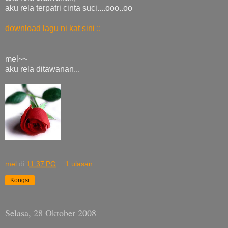
aku rela terpatri cinta suci....ooo..oo
download lagu ni kat sini ::
mel~~
aku rela ditawanan...
mel
di
11:37 PG
1 ulasan:
Kongsi
Selasa, 28 Oktober 2008