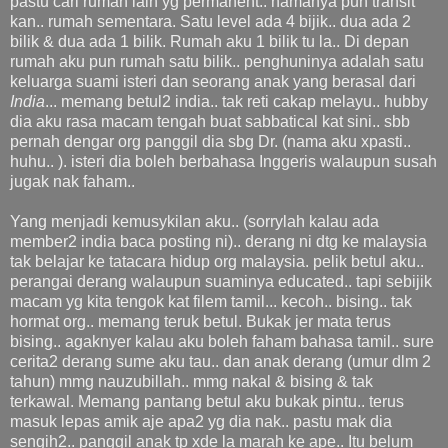
pastu cari rumah lain yg permanent.. namanya pun transit
kan.. rumah sementara. Satu level ada 4 bijik.. dua ada 2
bilik & dua ada 1 bilik. Rumah aku 1 bilik tu la.. Di depan
rumah aku pun rumah satu bilik.. penghuninya adalah satu
keluarga suami isteri dan seorang anak yang berasal dari
India
... memang betul2 india.. tak reti cakap melayu.. hubby
dia aku rasa macam tengah buat sabbatical kat sini.. sbb
pernah dengar org panggil dia sbg Dr. (nama aku xpasti..
huhu.. ). isteri dia boleh berbahasa Inggeris walaupun susah
jugak nak faham..
Yang menjadi kemusykilan aku.. (sorrylah kalau ada
member2 india baca posting ni).. derang ni dtg ke malaysia
tak belajar ke tatacara hidup org malaysia. pelik betul aku..
perangai derang walaupun suaminya educated.. tapi sebijik
macam yg kita tengok kat filem tamil... kecoh.. bising.. tak
hormat org.. memang teruk betul. Bukak jer mata terus
bising.. agaknyer kalau aku boleh faham bahasa tamil.. sure
cerita2 derang sume aku tau.. dan anak derang (umur dlm 2
tahun) mmg nauzubillah.. mmg nakal & bising & tak
terkawal. Memang pantang betul aku bukak pintu.. terus
masuk lepas amik aje apa2 yg dia nak.. pastu mak dia
sengih2.. panggil anak tp xde la marah ke ape.. Itu belum