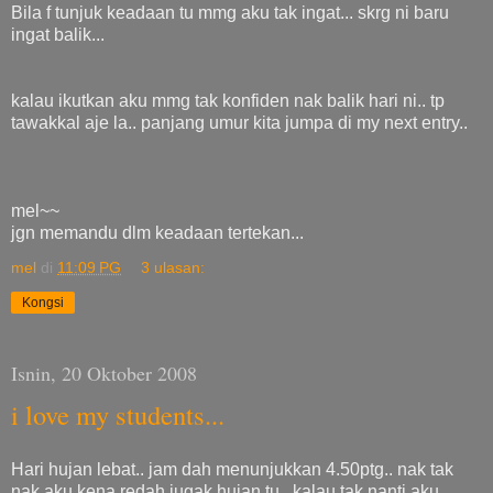
Bila f tunjuk keadaan tu mmg aku tak ingat... skrg ni baru
ingat balik...
kalau ikutkan aku mmg tak konfiden nak balik hari ni.. tp
tawakkal aje la.. panjang umur kita jumpa di my next entry..
mel~~
jgn memandu dlm keadaan tertekan...
mel
di
11:09 PG
3 ulasan:
Kongsi
Isnin, 20 Oktober 2008
i love my students...
Hari hujan lebat.. jam dah menunjukkan 4.50ptg.. nak tak
nak aku kena redah jugak hujan tu.. kalau tak nanti aku