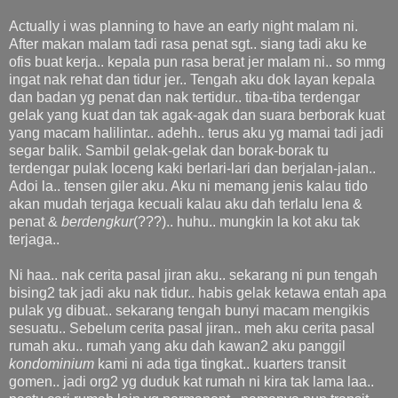
Actually i was planning to have an early night malam ni.
After makan malam tadi rasa penat sgt.. siang tadi aku ke
ofis buat kerja.. kepala pun rasa berat jer malam ni.. so mmg
ingat nak rehat dan tidur jer.. Tengah aku dok layan kepala
dan badan yg penat dan nak tertidur.. tiba-tiba terdengar
gelak yang kuat dan tak agak-agak dan suara berborak kuat
yang macam halilintar.. adehh.. terus aku yg mamai tadi jadi
segar balik. Sambil gelak-gelak dan borak-borak tu
terdengar pulak loceng kaki berlari-lari dan berjalan-jalan..
Adoi la.. tensen giler aku. Aku ni memang jenis kalau tido
akan mudah terjaga kecuali kalau aku dah terlalu lena &
penat &
berdengkur
(???).. huhu.. mungkin la kot aku tak
terjaga..
Ni haa.. nak cerita pasal jiran aku.. sekarang ni pun tengah
bising2 tak jadi aku nak tidur.. habis gelak ketawa entah apa
pulak yg dibuat.. sekarang tengah bunyi macam mengikis
sesuatu.. Sebelum cerita pasal jiran.. meh aku cerita pasal
rumah aku.. rumah yang aku dah kawan2 aku panggil
kondominium
kami ni ada tiga tingkat.. kuarters transit
gomen.. jadi org2 yg duduk kat rumah ni kira tak lama laa..