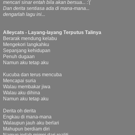
mencari sinar entah bila akan bersua... :'(
Dan derita sentiasa ada di mana-mana...
dengarlah lagu ini...
Alleycats - Layang-layang Terputus Talinya
Berarak mendung kelabu
Mengekori langkahku
Sepanjang kehidupan
Penuh dugaan
Namun aku tetap aku
Kucuba dan terus mencuba
Mencapai suria
Walau membakar jiwa
Walau aku dihina
Namun aku tetap aku
Derita oh derita
Engkau di mana-mana
Walaupun jauh aku berlari
Mahupun berdiam diri
Namun indah mimpi dari realiti