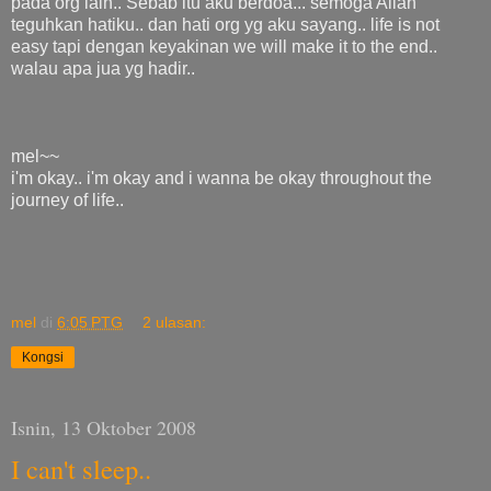
pada org lain.. Sebab itu aku berdoa... semoga Allah
teguhkan hatiku.. dan hati org yg aku sayang.. life is not
easy tapi dengan keyakinan we will make it to the end..
walau apa jua yg hadir..
mel~~
i'm okay.. i'm okay and i wanna be okay throughout the
journey of life..
mel
di
6:05 PTG
2 ulasan:
Kongsi
Isnin, 13 Oktober 2008
I can't sleep..