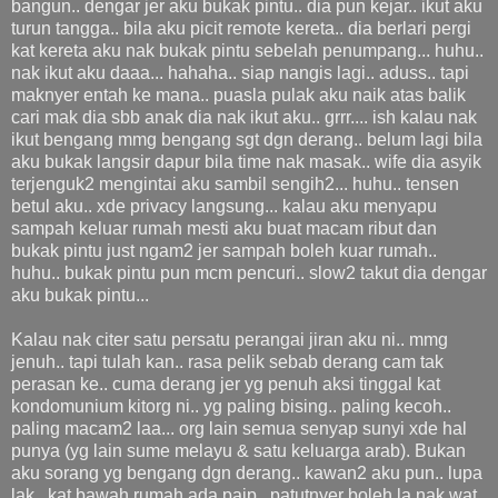
bangun.. dengar jer aku bukak pintu.. dia pun kejar.. ikut aku
turun tangga.. bila aku picit remote kereta.. dia berlari pergi
kat kereta aku nak bukak pintu sebelah penumpang... huhu..
nak ikut aku daaa... hahaha.. siap nangis lagi.. aduss.. tapi
maknyer entah ke mana.. puasla pulak aku naik atas balik
cari mak dia sbb anak dia nak ikut aku.. grrr.... ish kalau nak
ikut bengang mmg bengang sgt dgn derang.. belum lagi bila
aku bukak langsir dapur bila time nak masak.. wife dia asyik
terjenguk2 mengintai aku sambil sengih2... huhu.. tensen
betul aku.. xde privacy langsung... kalau aku menyapu
sampah keluar rumah mesti aku buat macam ribut dan
bukak pintu just ngam2 jer sampah boleh kuar rumah..
huhu.. bukak pintu pun mcm pencuri.. slow2 takut dia dengar
aku bukak pintu...
Kalau nak citer satu persatu perangai jiran aku ni.. mmg
jenuh.. tapi tulah kan.. rasa pelik sebab derang cam tak
perasan ke.. cuma derang jer yg penuh aksi tinggal kat
kondomunium kitorg ni.. yg paling bising.. paling kecoh..
paling macam2 laa... org lain semua senyap sunyi xde hal
punya (yg lain sume melayu & satu keluarga arab). Bukan
aku sorang yg bengang dgn derang.. kawan2 aku pun.. lupa
lak.. kat bawah rumah ada paip.. patutnyer boleh la nak wat