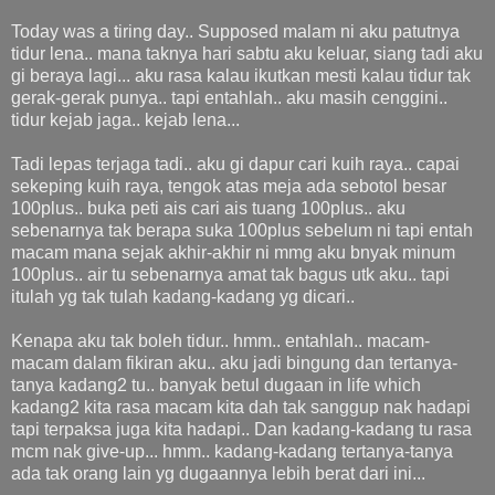
Today was a tiring day.. Supposed malam ni aku patutnya
tidur lena.. mana taknya hari sabtu aku keluar, siang tadi aku
gi beraya lagi... aku rasa kalau ikutkan mesti kalau tidur tak
gerak-gerak punya.. tapi entahlah.. aku masih cenggini..
tidur kejab jaga.. kejab lena...
Tadi lepas terjaga tadi.. aku gi dapur cari kuih raya.. capai
sekeping kuih raya, tengok atas meja ada sebotol besar
100plus.. buka peti ais cari ais tuang 100plus.. aku
sebenarnya tak berapa suka 100plus sebelum ni tapi entah
macam mana sejak akhir-akhir ni mmg aku bnyak minum
100plus.. air tu sebenarnya amat tak bagus utk aku.. tapi
itulah yg tak tulah kadang-kadang yg dicari..
Kenapa aku tak boleh tidur.. hmm.. entahlah.. macam-
macam dalam fikiran aku.. aku jadi bingung dan tertanya-
tanya kadang2 tu.. banyak betul dugaan in life which
kadang2 kita rasa macam kita dah tak sanggup nak hadapi
tapi terpaksa juga kita hadapi.. Dan kadang-kadang tu rasa
mcm nak give-up... hmm.. kadang-kadang tertanya-tanya
ada tak orang lain yg dugaannya lebih berat dari ini...