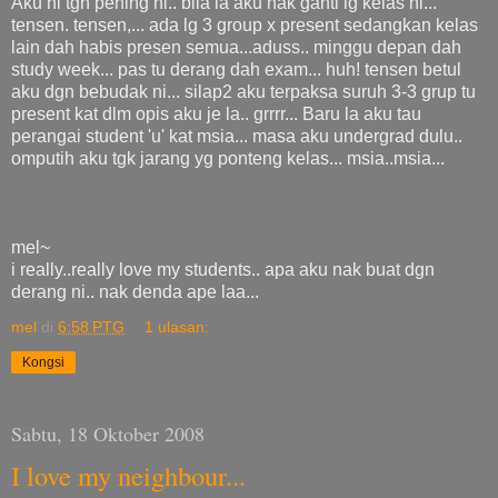
Aku ni tgh pening ni.. bila la aku nak ganti lg kelas ni...
tensen. tensen,... ada lg 3 group x present sedangkan kelas
lain dah habis presen semua...aduss.. minggu depan dah
study week... pas tu derang dah exam... huh! tensen betul
aku dgn bebudak ni... silap2 aku terpaksa suruh 3-3 grup tu
present kat dlm opis aku je la.. grrrr... Baru la aku tau
perangai student 'u' kat msia... masa aku undergrad dulu..
omputih aku tgk jarang yg ponteng kelas... msia..msia...
mel~
i really..really love my students.. apa aku nak buat dgn
derang ni.. nak denda ape laa...
mel
di
6:58 PTG
1 ulasan:
Kongsi
Sabtu, 18 Oktober 2008
I love my neighbour...