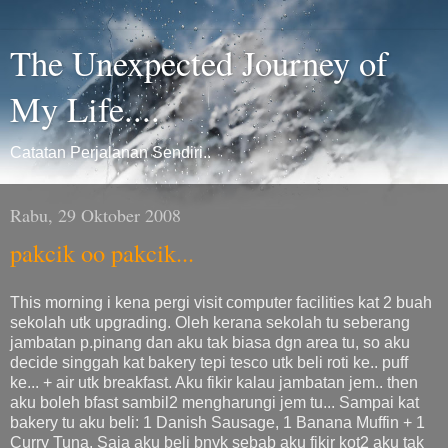
The Unexpected Journey of
My Life....
Catatan Perjalanan Sendiri..
Rabu, 29 Oktober 2008
pakcik oo pakcik...
This morning i kena pergi visit computer facilities kat 2 buah
sekolah utk upgrading. Oleh kerana sekolah tu seberang
jambatan p.pinang dan aku tak biasa dgn area tu, so aku
decide singgah kat bakery tepi tesco utk beli roti ke.. puff
ke... + air utk breakfast. Aku fikir kalau jambatan jem.. then
aku boleh bfast sambil2 mengharungi jem tu... Sampai kat
bakery tu aku beli: 1 Danish Sausage, 1 Banana Muffin + 1
Curry Tuna. Saja aku beli bnyk sebab aku fikir kot2 aku tak