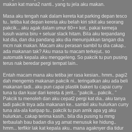
makan kat mana2 nanti.. yang tu jela aku makan.
Masa aku tengah nak dalam kereta kat parking depan tesco
tu.. tetiba kat depan kereta aku belah kiri sikit aku seorang
pakcik... aku agak dalam umur 60++ kot.. pakai kemeja
lusuh warna biru + seluar slack hitam. Bila aku terpandang
kat dia, dan dia pandang aku dia menunjukkan tangan dia
mcm nak makan. Macam aku perasan sambil tu dia cakap..
ada makanan tak? Aku masa tu macam terkejut.. so
automatik kepala aku menggeleng. So pakcik tu pun pusing
terus nak beredar pergi tempat lain..
Entah macam mana aku tetiba jer rasa kesian.. hmm.. pagi2
dah mengemis makanan pakcik ni.. teringatkan aku ada beli
makanan tadi.. aku pun capai plastik bakeri tu capai curry
tuna tu dan kuar dari kereta & jerit... "pakcik... pakcik.. "
Pakcik tu menoleh dan aku cepat2 pergi kat dia.. aku tanya
tadi pakcik tnya ada makanan ke.. sambil aku hulurkan curry
tuna ala-ala karipap tu.. pakcik tu pun amik apa yg aku
hulurkan.. cakap terima kasih.. bila dia pusing tu mmg
terbaulah bau badan dia yg amat menusuk ke hidung..
hmm... terfikir lak kat kepala aku.. mana agaknyer dia tidur