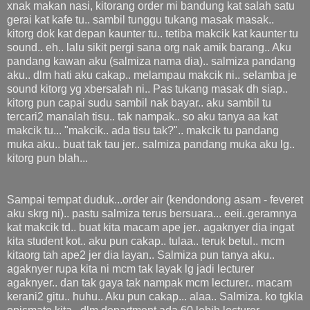
xnak makan nasi, kitorang order mi bandung kat salah satu
gerai kat kafe tu.. sambil tunggu tukang masak masak..
kitorg dok kat depan kaunter tu.. tetiba makcik kat kaunter tu
sound.. eh.. lalu sikit pergi sana org nak amik barang.. Aku
pandang kawan aku (salmiza nama dia).. salmiza pandang
aku.. dlm hati aku cakap.. melampau makcik ni.. selamba je
sound kitorg yg xbersalah ni.. Pas tukang masak dh siap..
kitorg pun capai sudu sambil nak bayar.. aku sambil tu
tercari2 manalah tisu.. tak nampak.. so aku tanya aa kat
makcik tu... "makcik.. ada tisu tak?".. makcik tu pandang
muka aku.. buat tak tau jer.. salmiza pandang muka aku lg..
kitorg pun blah...
Sampai tempat duduk...order air (kendondong asam - feveret
aku skrg ni).. pastu salmiza terus bersuara... eeii..geramnya
kat makcik td.. buat kita macam ape jer.. agaknyer dia ingat
kita student kot.. aku pun cakap.. tulaa.. teruk betul.. mcm
kitaorg tah ape2 jer dia layan.. Salmiza pun tanya aku..
agaknyer rupa kita ni mcm tak layak lg jadi lecturer
agaknyer.. dan tak gaya tak nampak mcm lecturer.. macam
kerani2 gitu.. huhu.. Aku pun cakap... alaa.. Salmiza. ko tgkla