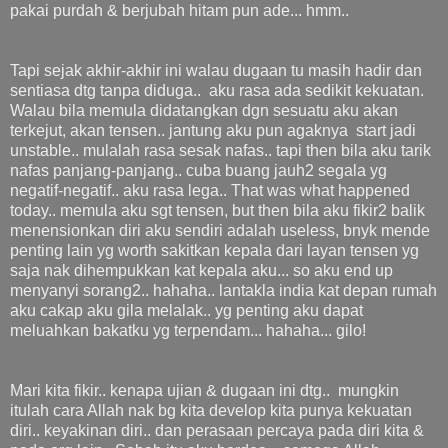
pakai purdah & berjubah hitam pun ade... hmm..
Tapi sejak akhir-akhir ini walau dugaan tu masih hadir dan
sentiasa dtg tanpa diduga.. aku rasa ada sedikit kekuatan.
Walau bila memula didatangkan dgn sesuatu aku akan
terkejut, akan tensen.. jantung aku pun agaknya start jadi
unstable.. mulalah rasa sesak nafas.. tapi then bila aku tarik
nafas panjang-panjang.. cuba buang jauh2 segala yg
negatif-negatif.. aku rasa lega.. That was what happened
today.. memula aku sgt tensen, but then bila aku fikir2 balik
menensionkan diri aku sendiri adalah useless, bnyk mende
penting lain yg worth sakitkan kepala dari layan tensen yg
saja nak dihempukkan kat kepala aku... so aku end up
menyanyi sorang2.. hahaha.. lantakla india kat depan rumah
aku cakap aku gila melalak.. yg penting aku dapat
meluahkan bakatku yg terpendam... hahaha... gilo!
Mari kita fikir.. kenapa ujian & dugaan ini dtg.. mungkin
itulah cara Allah nak bg kita develop kita punya kekuatan
diri.. keyakinan diri.. dan perasaan percaya pada diri kita &