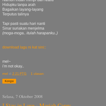
Hidupku tanpa arah
Bagaikan layang-layang
Terputus talinya
Tapi pasti suatu hari nanti
Sinar suriakan menjelma
(moga-moga.. itulah harapanku..)
download lagu ni kat sini::
mel~
i'm not okay..
mel
di
2:21 PTG
1 ulasan:
Kongsi
Selasa, 7 Oktober 2008
I Stay in Love - Mariah Carey