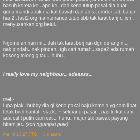
basuh kereta ke.. ape ke.. dah kena tutup pasal dia buat
guna mandi anak dia kat bawah dan abis corridor jadi banjir
hari2.. last2 org maintenance tutup sbb tak larat banjir.. ish..
menyusahkan org betul..
Ngomelan hari ini... dah tak larat berjiran dgn derang ni...
nak pindah.. nak pindah.. tgh cari rumah.. sape2 ada rumah
kosong tolong gitau... huhu..
I really love my neighbour... adessss...
mel~
lupa plak.. hubby dia gi kerja pakai baju kemeja yg cam lipat
letak bwh bantal.. slack.. + selipar gi pasar... pas tu kat dahi
ada calit putih cam ceti... huhu.. mujur tak bawak payung
hitam jer..
(sori ngumpat plak)
mel
di
10:27 PTG
3 ulasan: