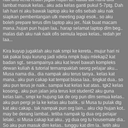
lambat masuk kelas.. aku ada kelas ganti pukul 5-7ptg. Dah
lah hari ni aku bawak laptop aku ke ofis sebab aku nak
siapkan pembentangan utk meeting pagi esok.. so aku
boleh prepare terus dlm laptop aku jer.. Nak buat macam
mana..hujan pun hujan laa.. harap selamat laptop dlm beg..
malas dah aku nak naik ofis semula lepas kelas.. redah jer
laa...
Kira kuyup jugaklah aku nak smpi ke kereta.. mujur hari ni
tak pakai baju kurung jadi xdela nmpk baju mlekap2 kat
badan sgt.. sesampainya aku kat level bawah kompleks
dewan kuliah & tutorial ternampaklah seorg pelajar aku...
Musa nama dia.. dia nampak aku terus tanya.. kelas kat
mana.. aku pun cakap kat tempat biasa laa.. tingkat dua.. so
aku pun terus je naik.. sampai kat kelas kat atas.. tgk2 kelas
kosong.. aku pun jalan jela terus kot student2 aku guna
kelas lain.. smpi ke hujung tak de org pun dlm semua kelas..
aku pun pergi je la ke kelas aku balik.. si Musa tu pulak dtg
kat aku cakap.. tak nampak pun org lain... aku ckp hujan kot..
may be derang lambat.. tetiba nampak lg dua org pelajar
lelaki.. si Musa cakap kat aku.. yg dua org tu housemate dia..
So aku pun masuk dlm kelas.. tunggu kat dlm la.. letih aku