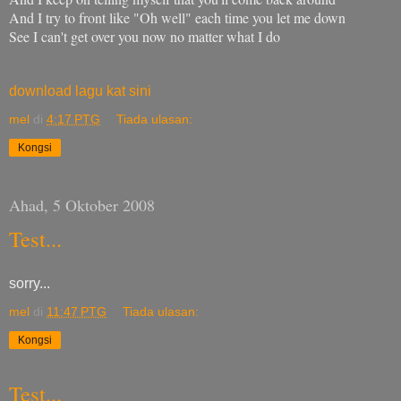
And I try to front like "Oh well" each time you let me down
See I can't get over you now no matter what I do
download lagu kat sini
mel
di
4:17 PTG
Tiada ulasan:
Kongsi
Ahad, 5 Oktober 2008
Test...
sorry...
mel
di
11:47 PTG
Tiada ulasan:
Kongsi
Test...