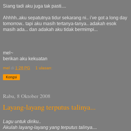
Siang tadi aku juga tak pasti....
Ahhhh..aku sepatutnya tidur sekarang ni.. i've got a long day
tomorrow.. tapi aku masih tertanya-tanya.. adakah esok
masih ada... dan adakah aku tidak bermimpi...
mel~
berikan aku kekuatan
mel
di
1:28 PG
1 ulasan:
Kongsi
Rabu, 8 Oktober 2008
Layang-layang terputus talinya...
Lagu untuk diriku..
Akulah layang-layang yang terputus talinya....