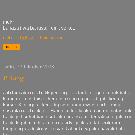
mel~
bahasa jiwa bangsa... err... ye ke..
mel
di
4:15 PTG
Tiada ulasan:
Kongsi
Isnin, 27 Oktober 2008
Pulang..
Jab lagi aku nak balik penang.. tak taulah lagi bila nak balik
klang ni.. after this schedule aku mmg agak tight.. kena gi
kursus 3 minggu.. kena bg seminar on weekends.. mmg
susahla nak balik lg... Hari ni actually aku macam malas nak
balik tp disebabkan esok aku ada exam.. terpaksa jugak aku
balik. Ingat mlm td aku nak study..tp fikiran tak tenteram..
langsung xjadi study.. kesian kat buku yg aku bawak balik
tu..