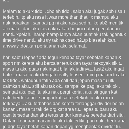
Malam td aku x tido... xboleh tido.. salah aku jugak sbb risau
terlebih.. tp aku rasa it was more than that.. x mampu aku
nak huraikan.. sampai pg ni aku rasa sedih.. kejab2 menitik
air mata.. dan aku rasa aku akan begini dalam perjalanan
nanti.. xpelah.. harap-harap ianya akan buat aku tak ngantuk
time drive nanti.. aku try tak nak sedih2..tp biasalah kan..
anyway..doakan perjalanan aku selamat..
hari sabtu lepas f ada tegur kenapa tayar sebelah kanan &
sport rim kereta aku bercalar teruk dan tayar terkoyak sikit..
masa tu aku puas nak ingat bila lak jadinya.. last2 aku ingat
balik.. masa tu aku tengah really tensen.. mmg malam tu aku
tak tido.. walaupun fatin ada call dari jepun masa tu utk
calmkan aku.. still aku tak ok.. sampai ke pagi aku tak ok..
seingat aku pagi tu aku nak pergi kerja.. aku singgah kat
cafe berdekatan.. sampai kat satu selekoh tu aku mcm
terkhayal.. aku terbabas dan kereta terlanggar divider belah
kanan.. masa tu tak de org kat area tu.. lepas tu baru aku
cam tersedar dan aku terus undur kereta & beredar dari situ.
Dalam keadaan macam tu aku tak terfikir pun nak check apa
jd dgn tayar belah kanan depan yg menghentak divider tu.