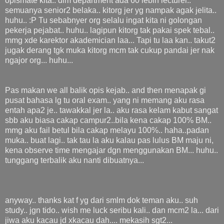
opismate kita.. dlm department ada 60 lebih lecturer..
semuanya senior2 belaka.. kitorg jer yg nampak agak jelita..
huhu.. :P Tu sebabnyer org selalu ingat kita ni golongan
pekerja pejabat.. huhu.. lagipun kitorg tak pakai spek tebal..
mmg xde karektor akademician laa... Tapi tu laa kan.. takut2
jugak derang tgk muka kitorg mcm tak cukup pandai jer nak
ngajor org... huhu...
Pas makan we all balik opis kejab.. and then menapak gi
pusat bahasa lg tu oral exam.. yang ni memang aku rasa
entah apa2 je.. tawakkal jer la.. aku rasa kelam kabut sangat
sbb aku biasa cakap campur2..bila kena cakap 100% BM..
mmg aku fail betul bila cakap melayu 100%.. haha..padan
muka.. buat lagi.. tak tau la aku kalau pas lulus BM maju ni,
kena observe time mengajar dgn menggunakan BM... huhu..
tunggang terbalik aku nanti dibuatnya...
anyway.. thanks kat f yg dari smlm dok teman aku.. suh
study.. jgn tido.. wish me luck seribu kali.. dan mcm2 la... dari
jiwa aku kacau jd xkacau dah.... mekasih sgt2...