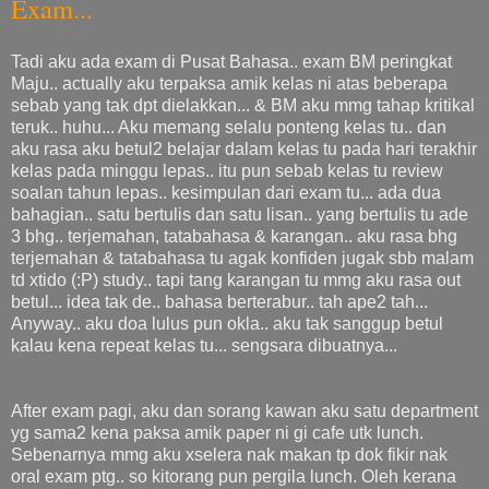
Exam...
Tadi aku ada exam di Pusat Bahasa.. exam BM peringkat
Maju.. actually aku terpaksa amik kelas ni atas beberapa
sebab yang tak dpt dielakkan... & BM aku mmg tahap kritikal
teruk.. huhu... Aku memang selalu ponteng kelas tu.. dan
aku rasa aku betul2 belajar dalam kelas tu pada hari terakhir
kelas pada minggu lepas.. itu pun sebab kelas tu review
soalan tahun lepas.. kesimpulan dari exam tu... ada dua
bahagian.. satu bertulis dan satu lisan.. yang bertulis tu ade
3 bhg.. terjemahan, tatabahasa & karangan.. aku rasa bhg
terjemahan & tatabahasa tu agak konfiden jugak sbb malam
td xtido (:P) study.. tapi tang karangan tu mmg aku rasa out
betul... idea tak de.. bahasa berterabur.. tah ape2 tah...
Anyway.. aku doa lulus pun okla.. aku tak sanggup betul
kalau kena repeat kelas tu... sengsara dibuatnya...
After exam pagi, aku dan sorang kawan aku satu department
yg sama2 kena paksa amik paper ni gi cafe utk lunch.
Sebenarnya mmg aku xselera nak makan tp dok fikir nak
oral exam ptg.. so kitorang pun pergila lunch. Oleh kerana