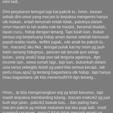
mlm tadi..
Dlm perjalanan teringat lagi kat pakcik tu.. hmm.. kesian
sebab dlm umur yang macam tu terpaksa mengemis hanya
utk makan.. entah berumah entah tidak.. patutnya dalam
umur macam tu lah waktu nak ke masjid.. beramal ibadah..
layan cucu.. hidup dengan tenang. Tapi tulah kan.. bukan
semua org berpeluang hidup aman damai setelah bersusah
payah waktu muda.. terfikir jugak.. xde anak ke pakcik tu..
ish.. macam2 aku fikir.. teringat pulak kat my mom yg jauh
lebih senang hidupnya.. pencen tak terusik pun setiap
bulan.. yang anak2 bagi pun tak terguna agaknya.. dgn
income lain.. sewa rumah lagi.. tapi kan.. bukankah dalam
usia senja sebegitu itulah yg patut kita semua kecapi.. tak
perlu risau apa2 lg tentang bagaimana utk hidup.. tapi hanya
risau bagaimana utk kita menemuiNYA dgn tenang...
Hmm... tp bila mengenangkan org yg telah berumur.. tapi
masih terpaksa membanting tulang.. macam makcik2 yg jual
kuih tepi jalan.. pakcik2 bawak bas. .. dan paling haru
macam pakcik yg mintak makanan kat aku pagi tadi.. insaf
sungguh rasanyer.. moga2 Allah tidak menarik rezeki yg