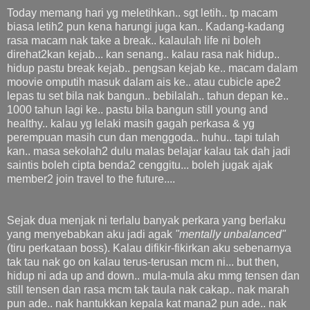
Today memang hari yg meletihkan.. sgt letih.. tp macam
biasa letih2 pun kena harungi juga kan.. Kadang-kadang
rasa macam nak take a break.. kalaulah life ni boleh
direhat2kan kejab... kan senang.. kalau rasa nak hidup..
hidup pastu break kejab.. pengsan kejab ke.. macam dalam
moovie omputih masuk dalam ais ke.. atau cubicle ape2
lepas tu set bila nak bangun.. bebilalah.. tahun depan ke..
1000 tahun lagi ke.. pastu bila bangun still young and
healthy.. kalau yg lelaki masih gagah perkasa & yg
perempuan masih cun dan menggoda.. huhu.. tapi tulah
kan.. masa sekolah2 dulu malas belajar kalau tak dah jadi
saintis boleh cipta benda2 cenggitu... boleh jugak ajak
member2 join travel to the future....
Sejak dua menjak ni terlalu banyak perkara yang berlaku
yang menyebabkan aku jadi agak
"mentally unbalanced"
(tiru perkataan boss). Kalau difikir-fikirkan aku sebenarnya
tak tau nak go on kalau terus-terusan mcm ni... but then,
hidup ni ada up and down.. mula-mula aku mmg tensen dan
still tensen dan rasa mcm tak taula nak cakap.. nak marah
pun ade.. nak hantukkan kepala kat mana2 pun ade.. nak