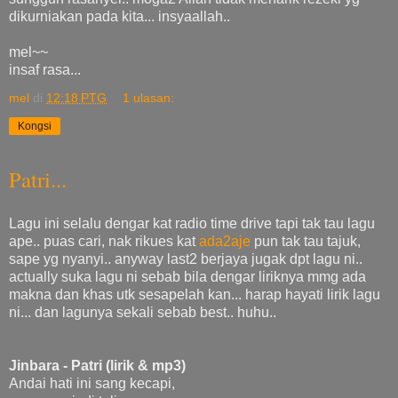
dikurniakan pada kita... insyaallah..
mel~~
insaf rasa...
mel
di
12:18 PTG
1 ulasan:
Kongsi
Patri...
Lagu ini selalu dengar kat radio time drive tapi tak tau lagu
ape.. puas cari, nak rikues kat
ada2aje
pun tak tau tajuk,
sape yg nyanyi.. anyway last2 berjaya jugak dpt lagu ni..
actually suka lagu ni sebab bila dengar liriknya mmg ada
makna dan khas utk sesapelah kan... harap hayati lirik lagu
ni... dan lagunya sekali sebab best.. huhu..
Jinbara - Patri (lirik & mp3)
Andai hati ini sang kecapi,