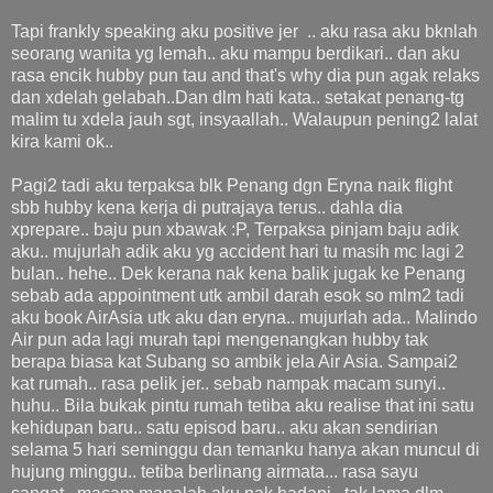
Tapi frankly speaking aku positive jer .. aku rasa aku bknlah
seorang wanita yg lemah.. aku mampu berdikari.. dan aku
rasa encik hubby pun tau and that's why dia pun agak relaks
dan xdelah gelabah..Dan dlm hati kata.. setakat penang-tg
malim tu xdela jauh sgt, insyaallah.. Walaupun pening2 lalat
kira kami ok..
Pagi2 tadi aku terpaksa blk Penang dgn Eryna naik flight
sbb hubby kena kerja di putrajaya terus.. dahla dia
xprepare.. baju pun xbawak :P, Terpaksa pinjam baju adik
aku.. mujurlah adik aku yg accident hari tu masih mc lagi 2
bulan.. hehe.. Dek kerana nak kena balik jugak ke Penang
sebab ada appointment utk ambil darah esok so mlm2 tadi
aku book AirAsia utk aku dan eryna.. mujurlah ada.. Malindo
Air pun ada lagi murah tapi mengenangkan hubby tak
berapa biasa kat Subang so ambik jela Air Asia. Sampai2
kat rumah.. rasa pelik jer.. sebab nampak macam sunyi..
huhu.. Bila bukak pintu rumah tetiba aku realise that ini satu
kehidupan baru.. satu episod baru.. aku akan sendirian
selama 5 hari seminggu dan temanku hanya akan muncul di
hujung minggu.. tetiba berlinang airmata... rasa sayu