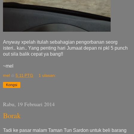
Anyway xpelah itulah sebahagian pengorbanan seorg
isteri.. kan.. Yang penting hari Jumaat depan ni pkl 5 punch
out sila balik cepat ya bang!!
~mel
mel
di
5:11 PTG
1 ulasan:
Kongsi
Rabu, 19 Februari 2014
Borak
Tadi ke pasar malam Taman Tun Sardon untuk beli barang