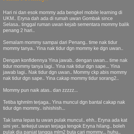
Hari ni dan esok mommy ada bengkel mobile learning di
UKM.. Eryna dah ada di rumah uwan Gombak since
Selasa.. tinggal ruman uwan kejab sementara mommy balik
penang 2 hari..
Semalam mommy sampai dari Penang.. time nak tidur
mommy tanya.. Yina nak tidur dgn mommy ke dgn uwan..
Dengan konfidennya Yina jawab.. dengan uwan... time nak
tidur mommy tanya lagi.. Yina nak tidur dgn sape... Yina
jawab lagi.. Nak tidur dgn uwan.. Mommy ckp abis mommy
nak tidur dgn sape.. Yina cakap mommy tidur sorang2..
Mommy pun naik atas.. dan zzzzz...
Tetiba tghmlm terjaga.. Yina muncul dgn bantal cakap nak
tidur dgn mommy.. ishishish...
Tak lama lepas tu uwan pulak muncul.. ehh.. Eryna ada kat
sini yer.. terkejut uwan terjaga tengok Eryna hilang.. boleh
pulak dia panjat tangga mlm2 buta cari mommy... huhu..