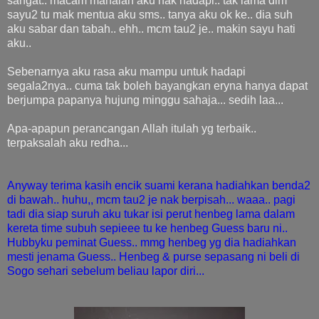
sangat.. macam manalah aku nak hadapi.. tak lama dlm
sayu2 tu mak mentua aku sms.. tanya aku ok ke.. dia suh
aku sabar dan tabah.. ehh.. mcm tau2 je.. makin sayu hati
aku..
Sebenarnya aku rasa aku mampu untuk hadapi
segala2nya.. cuma tak boleh bayangkan eryna hanya dapat
berjumpa papanya hujung minggu sahaja... sedih laa...
Apa-apapun perancangan Allah itulah yg terbaik..
terpaksalah aku redha...
Anyway terima kasih encik suami kera
na hadia
h
ka
n
benda2
di bawah.. huhu,, mcm tau2 je nak berpisah... waaa
.. pagi
tadi dia siap suruh aku tukar isi perut
henbeg lama dalam
kereta time subuh sepieee tu ke henbeg Guess baru ni..
Hubbyku peminat Guess.. mm
g henbeg yg dia hadiahkan
mesti
jenama Guess..
Henbeg & purse sepasang ni be
li di
Sogo sehari sebelum beliau lapor diri...