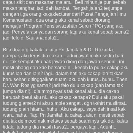
dapur sikit dan makanan malam... Beli mihun je pun sebab
makan tenghari tadi dah lambat.. Tengah jalan2 terjumpa
dengan tiga orang kakaklecturer dari Pusat Pengajian Ilmu
Kemanusiaan.. dua orang aku kenal sebab diorang
mengajar Program Pensiswazahan Guru (PPG) yang aku
jadi Penyelarasnya dan sorang lagi aku kenal sebab sama2
jadi felo di Saujana dulu2..
Bila dua org kakak tu iaitu Pn Jamilah & Dr. Rozaida
nampak aku terus dia cakap... aduii awat muka sedih hari
ni.. tak sempat aku nak jawab diorg dah jawab sendiri.. ini
mesti abang dah xde bersama ni.. kecoh la pulak cakap aku
kurus laa dan lain2 lagi.. dalam hati aku cakap lerr takkan
baru sehari ditinggalkan suami aku dah kurus.. huhu.. Then
Dr. Wan Ros yg sama2 jadi felo dulu cakap (dah lama tak
jumpa dia ni).. dia mmg nyaris tak kenal aku.. dia cakap
berubah betul aku ni.. aku cakap kenapa? Dulu aku pakai
tudung glamer2 ni aku simple sangat.. dgn t-shirt muslimat..
tudung plain hitam... huhu.. Aku cakap.. saya dah insaf kak
wan.. haha.. Tapi Pn Jamilah tu cakap.. ala ni mesti sebab
dia tak de mood nak melawa sebab suaminya tak de.. kalau
tidak.. tudung dia masih lawa2.. bergaya lagi.. Aduhh..
kakak2 ni memangla xleh layan sgt..haha..pening kepala