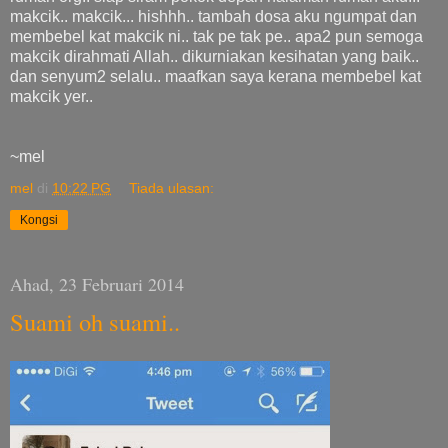
makcik.. makcik... hishhh.. tambah dosa aku ngumpat dan
membebel kat makcik ni.. tak pe tak pe.. apa2 pun semoga
makcik dirahmati Allah.. dikurniakan kesihatan yang baik..
dan senyum2 selalu.. maafkan saya kerana membebel kat
makcik yer..
~mel
mel
di
10:22 PG
Tiada ulasan:
Kongsi
Ahad, 23 Februari 2014
Suami oh suami..