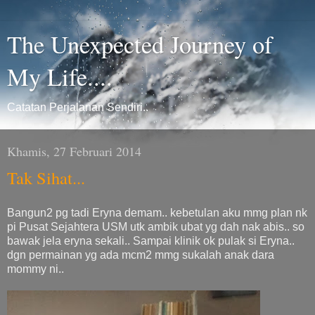
The Unexpected Journey of
My Life....
Catatan Perjalanan Sendiri..
Khamis, 27 Februari 2014
Tak Sihat...
Bangun2 pg tadi Eryna demam.. kebetulan aku mmg plan nk
pi Pusat Sejahtera USM utk ambik ubat yg dah nak abis.. so
bawak jela eryna sekali.. Sampai klinik ok pulak si Eryna..
dgn permainan yg ada mcm2 mmg sukalah anak dara
mommy ni..