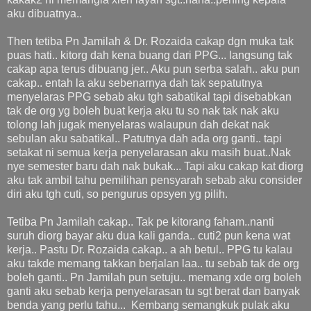
aku dibuatnya..
Then tetiba Pn Jamilah & Dr. Rozaida cakap dgn muka tak
puas hati.. kitorg dah kena buang dari PPG... langsung tak
cakap apa terus dibuang jer.. Aku pun serba salah.. aku pun
cakap.. entah la aku sebenarnya dah tak sepatutnya
menyelaras PPG sebab aku tgh sabatikal tapi disebabkan
tak de org yg boleh buat kerja aku tu so nak tak nak aku
tolong lah jugak menyelaras walaupun dah dekat nak
sebulan aku sabatikal.. Patutnya dah ada org ganti.. tapi
setakat ni semua kerja penyelarasan aku masih buat..Nak
nye semester baru dah nak bukak... Tapi aku cakap kat diorg
aku tak ambil tahu pemilihan pensyarah sebab aku consider
diri aku tgh cuti, so pengurus opsyen yg pilih.
Tetiba Pn Jamilah cakap.. Tak pe kitorang faham..nanti
suruh diorg bayar aku dua kali ganda.. cuti2 pun kena wat
kerja.. Pastu Dr. Rozaida cakap.. a ah betul.. PPG tu kalau
aku takde memang takkan berjalan laa.. tu sebab tak de org
boleh ganti.. Pn Jamilah pun setuju.. memang xde org boleh
ganti aku sebab kerja penyelarasan tu sgt berat dan banyak
benda yang perlu tahu... Kembang semangkuk pulak aku