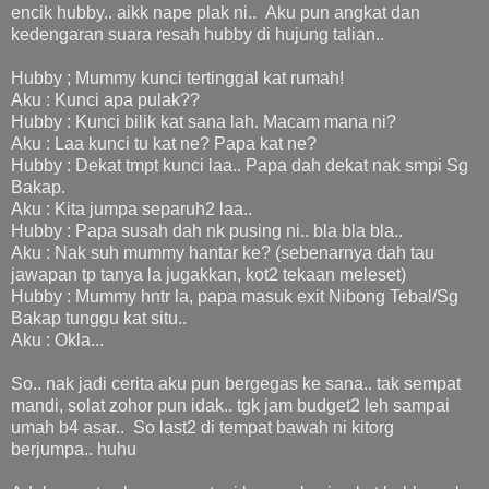
encik hubby.. aikk nape plak ni.. Aku pun angkat dan
kedengaran suara resah hubby di hujung talian..
Hubby ; Mummy kunci tertinggal kat rumah!
Aku : Kunci apa pulak??
Hubby : Kunci bilik kat sana lah. Macam mana ni?
Aku : Laa kunci tu kat ne? Papa kat ne?
Hubby : Dekat tmpt kunci laa.. Papa dah dekat nak smpi Sg
Bakap.
Aku : Kita jumpa separuh2 laa..
Hubby : Papa susah dah nk pusing ni.. bla bla bla..
Aku : Nak suh mummy hantar ke? (sebenarnya dah tau
jawapan tp tanya la jugakkan, kot2 tekaan meleset)
Hubby : Mummy hntr la, papa masuk exit Nibong Tebal/Sg
Bakap tunggu kat situ..
Aku : Okla...
So.. nak jadi cerita aku pun bergegas ke sana.. tak sempat
mandi, solat zohor pun idak.. tgk jam budget2 leh sampai
umah b4 asar.. So last2 di tempat bawah ni kitorg
berjumpa.. huhu