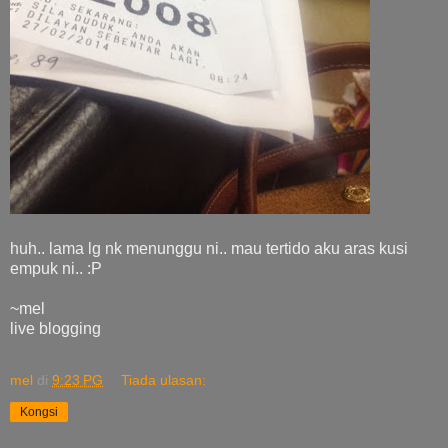
huh.. lama lg nk menunggu ni.. mau tertido aku aras kusi
empuk ni.. :P
~mel
live blogging
mel
di
9:23 PG
Tiada ulasan:
Kongsi