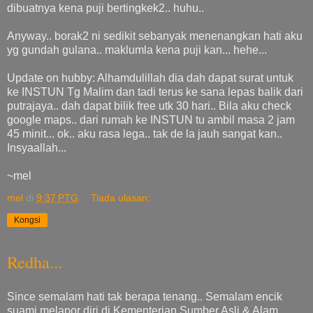
dibuatnya kena puji bertingkek2.. huhu..
Anyway.. borak2 ni sedikit sebanyak menenangkan hati aku
yg gundah gulana.. maklumla kena puji kan... hehe...
Update on hubby: Alhamdulillah dia dah dapat surat untuk
ke INSTUN Tg Malim dan tadi terus ke sana lepas balik dari
putrajaya.. dah dapat bilik free utk 30 hari.. Bila aku check
google maps.. dari rumah ke INSTUN tu ambil masa 2 jam
45 minit... ok.. aku rasa lega.. tak de la jauh sangat kan..
Insyaallah...
~mel
mel
di
9:37 PTG
Tiada ulasan:
Kongsi
Redha...
Since semalam hati tak berapa tenang.. Semalam encik
suami melapor diri di Kementerian Sumber Asli & Alam