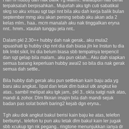
terpaksalah berpisahkan.. Mujurlah aku tgh cuti sabatikal
skrg so aku xrisau sgt tapi nnt bila aku dah kerja balik bulan
september mmg aku akan pening sebab aku akan ada 2
kelas mlm.. haa.. mcm manalah aku nak tinggalkan eryna
nnt.. hmm.. xtaulah tunggu jela nnt..
Dalam pkl 2.30++ hubby dah nak gerak.. aku mula2
xpuashati tp hubby ckp nnt dia dah biasa jln ke Instun tu dia
blk lmbt sikit, Ini dia belum biasa sbb tempatnya terpencil
dan sgt gelap bila malam.. aku pun oklah... Aku dah siapkan
semua barang keperluan hubby awal2 so bila dia nak gerak
semua dah settle..
Bila hubby dah gerak aku pun settlekan kain baju ada yg
baru aku angkat.. lipat dan letak dlm bakul utk angkut ke
atas.. sambil melipat aku tgk jam.. pkl 3.. okla satgi naik atas,
mandi & zohor. Dlm fikiran imajin bila dah mandi sejuk
badan pas solat boleh baring2 kejab dgn eryna..
Tgh aku dok angkut bakul berisi kain baju ke atas, telefon
berbunyi.. telefon tu pun aku letak dlm bakul kain ler jugak
sbb xcukup tgn nk pegang.. ringtone menunjukkan ianya dr