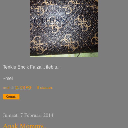
Tenkiu Encik Faizal.. ilebiu...
~mel
mel
di
11:08 PG
8 ulasan:
Kongsi
Jumaat, 7 Februari 2014
Anak Mommy..