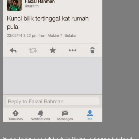
Hari ni hubby dah nak balik Tg Malim.. walaupun hati berat