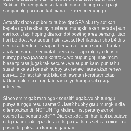
Sekitar.. Penempatan tak tau di mana.. tunggu dari pagi
sampai ptg pun xtau kat mana.. tensen menunggu..
Actually since dpt berita hubby dpt SPA aku try set kan
kepala dgn hakikat my husband mungkin akan berada jauh
dari aku.. tapi hoping dia akn dpt posting area penang.. tiap
hari berdoa.. walaupun hati rasa sgt kehilangan sbb b4 this
sentiasa berdua.. sarapan bersama.. lunch sama.. hantar
anak bersama.. semualah bersama.. tapi mlgnya di usm
hubby punya jawatan kontrak.. walaupun gaji naik mcm
biasa tp rasa jugak tak secure.. walaupun kami pun tahu
susahla kalau kontrak hubby tak renew.. sure akan renew
punya.. So nak tak nak bila dpt jawatan kerajaan tetap
takkan nak tolak.. org lain ramai yg hampa sbb gagal
interview..
Since smlm gak rasa agak sensitif jugak..yelah tunggu
punya tunggu result samar2.. last2 hubby gtau mungkin dia
ditempatkan di INSTUN Tg Malim.. first pertanyaan of
course la., penang xde?? Dia ckp xde.. pilihan just putrajaya
or tg malim.. ok lepas tu aku terpaksa terus set kan mind.. ok
pas ni terpaksalah kami berjauhan..