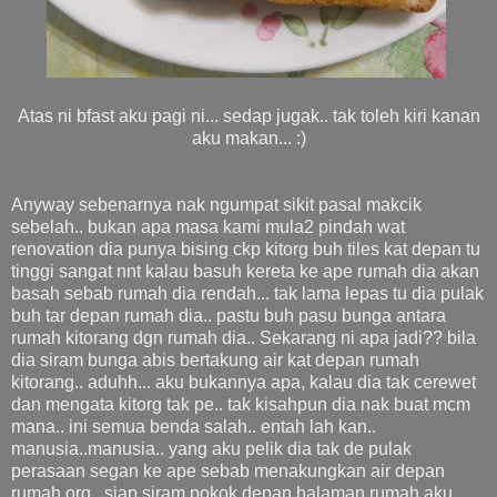
Atas ni bfast aku pagi ni... sedap jugak.. tak toleh kiri kanan
aku makan... :)
Anyway sebenarnya nak ngumpat sikit pasal makcik
sebelah.. bukan apa masa kami mula2 pindah wat
renovation dia punya bising ckp kitorg buh tiles kat depan tu
tinggi sangat nnt kalau basuh kereta ke ape rumah dia akan
basah sebab rumah dia rendah... tak lama lepas tu dia pulak
buh tar depan rumah dia.. pastu buh pasu bunga antara
rumah kitorang dgn rumah dia.. Sekarang ni apa jadi?? bila
dia siram bunga abis bertakung air kat depan rumah
kitorang.. aduhh... aku bukannya apa, kalau dia tak cerewet
dan mengata kitorg tak pe.. tak kisahpun dia nak buat mcm
mana.. ini semua benda salah.. entah lah kan..
manusia..manusia.. yang aku pelik dia tak de pulak
perasaan segan ke ape sebab menakungkan air depan
rumah org.. siap siram pokok depan halaman rumah aku...