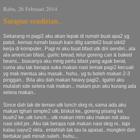
Rabu, 26 Februari 2014
Sarapan sendirian..
Sekarang ni pagi2 aku akan lepak di rumah buat apa2 yg
patut.. kemas rumah basuh kain dllg sambil2 buat sikit2
kerja di komputer.. Pagi ni aku buat bfast utk diri sendiri.. ala
ala american bfast.. garlic bread, telur goreng cair & baked
beans... biasanya aku mmg perlu bfast yang agak berat,
cuma aku tak berapa suka makan nasi lemak pagi2 kecuali
yg mak mentua aku masak.. huhu.. yg tu boleh makan 2-3
pinggan.. Bila aku dah makan heavy pagi2.. tgahri aku
mulalah xde selera nak makan... malam pun aku kurang ada
selera makan..
Since dah tak de teman utk lunch skrg ni, sama ada aku
makan tghari simple2 utk, biskut ke.. goreng pisang ke.
buah2 ke..utk lunch... utk makan mlm aku makan roti atau
nasi sikit jer.. Aku tak berapa nak makan nasi skrg ni.. tapi
kalau sayur2 okla.. entahlah tak tau la apasal.. mungkin dah
bertukar jadi minah saleh.. huhu...