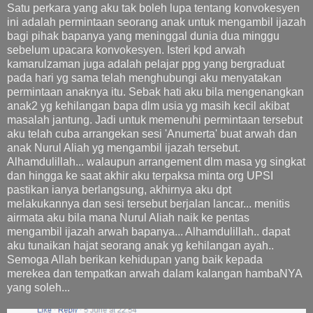
Satu perkara yang aku tak boleh lupa tentang konvokesyen
ini adalah permintaan seorang anak untuk mengambil ijazah
bagi pihak bapanya yang meninggal dunia dua minggu
sebelum upacara konvokesyen. Isteri kpd arwah
kamarulzaman juga adalah pelajar ppg yang bergraduat
pada hari yg sama telah menghubungi aku menyatakan
permintaan anaknya itu. Sebak hati aku bila mengenangkan
anak2 yg kehilangan bapa dlm usia yg masih kecil akibat
masalah jantung. Jadi untuk memenuhi permintaan tersebut
aku telah cuba arrangekan sesi 'Anumerta' buat arwah dan
anak Nurul Aliah yg mengambil ijazah tersebut.
Alhamdulillah... walaupun arrangement dlm masa yg singkat
dan hingga ke saat akhir aku terpaksa minta org UPSI
pastikan ianya berlangsung, akhirnya aku dpt
melakukannya dan sesi tersebut berjalan lancar... menitis
airmata aku bila mana Nurul Aliah naik ke pentas
mengambil ijazah arwah bapanya... Alhamdulillah.. dapat
aku tunaikan hajat seorang anak yg kehilangan ayah..
Semoga Allah berikan kehidupan yang baik kepada
merekea dan tempatkan arwah dalam kalangan hambaNYA
yang soleh...