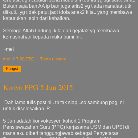
Bukan saja ban AA tp ban juga artis2 yg tiada manafaat utk
diikuti.. yg tidak patut jadi idola anak2 kita.. yang membawa
keburukan lebih dari kebaikan.
Semoga Allah lindungi kita dari gejala2 yg membawa
kemusnahan kepada muka bumi ini.
~mel
mel
di
7:20 PTG
Tiada ulasan:
Kongsi
Konvo PPG 5 Jun 2015
Dah lama tulis post ni.. tp tak siap...so sambung pagi ni
untuk diselesaikan :P
5 Jun adalah konvokesyen kohort 1 Program
Pensiswazahan Guru (PPG) kerjasama USM dan UPSI di
mana aku diberi tanggungjawab sebagai Penyelaras