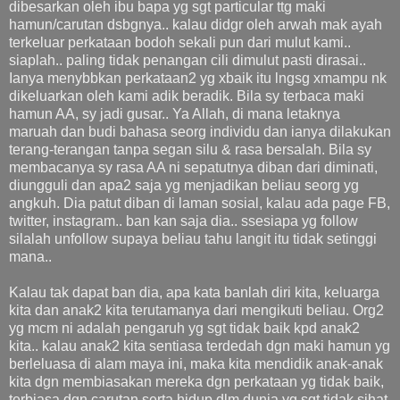
dibesarkan oleh ibu bapa yg sgt particular ttg maki
hamun/carutan dsbgnya.. kalau didgr oleh arwah mak ayah
terkeluar perkataan bodoh sekali pun dari mulut kami..
siaplah.. paling tidak penangan cili dimulut pasti dirasai..
Ianya menybbkan perkataan2 yg xbaik itu lngsg xmampu nk
dikeluarkan oleh kami adik beradik. Bila sy terbaca maki
hamun AA, sy jadi gusar.. Ya Allah, di mana letaknya
maruah dan budi bahasa seorg individu dan ianya dilakukan
terang-terangan tanpa segan silu & rasa bersalah. Bila sy
membacanya sy rasa AA ni sepatutnya diban dari diminati,
diungguli dan apa2 saja yg menjadikan beliau seorg yg
angkuh. Dia patut diban di laman sosial, kalau ada page FB,
twitter, instagram.. ban kan saja dia.. ssesiapa yg follow
silalah unfollow supaya beliau tahu langit itu tidak setinggi
mana..
Kalau tak dapat ban dia, apa kata banlah diri kita, keluarga
kita dan anak2 kita terutamanya dari mengikuti beliau. Org2
yg mcm ni adalah pengaruh yg sgt tidak baik kpd anak2
kita.. kalau anak2 kita sentiasa terdedah dgn maki hamun yg
berleluasa di alam maya ini, maka kita mendidik anak-anak
kita dgn membiasakan mereka dgn perkataan yg tidak baik,
terbiasa dgn carutan serta hidup dlm dunia yg sgt tidak sihat.