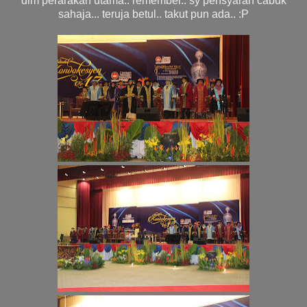
dlm perarakan utama.. remember.. sy pensyarah cabuk
sahaja... teruja betul.. takut pun ada.. :P