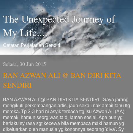
The Unexpected Journey of
My Life....
Catatan Perjalanan Sendiri..
Selasa, 30 Jun 2015
BAN AZWAN ALI @ BAN DIRI KITA
SENDIRI
BAN AZWAN ALI @ BAN DIRI KITA SENDIRI - Saya jarang
mengikuti perkembangan artis, jauh sekali nak ambil tahu ttg
mereka. Tp 2-3 hari ni asyik terbaca ttg isu Azwan Ali (AA)
memaki hamun seorg wanita di laman sosial. Apa pun yg
berlaku sy rasa sgt kecewa bila membaca maki hamun yg
dikeluarkan oleh manusia yg kononnya seorang 'diva'. Sy