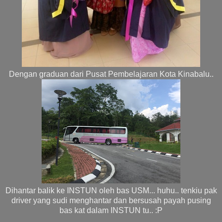
Dengan graduan dari Pusat Pembelajaran Kota Kinabalu..
Dihantar balik ke INSTUN oleh bas USM... huhu.. tenkiu pak
driver yang sudi menghantar dan bersusah payah pusing
bas kat dalam INSTUN tu.. :P