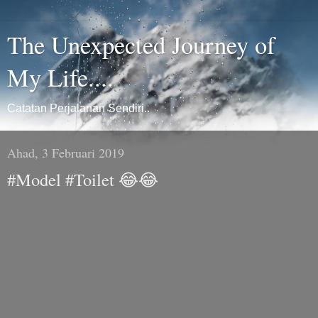
The Unexpected Journey of
My Life....
Catatan Perjalanan Sendiri..
Ahad, 3 Februari 2019
#Model #Toilet 😂😂