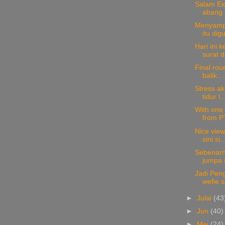
Salam Ei
abang 
Menyampa
itu dig
Hari ini 
surat d
Final rou
balik.. .
Stress aka
tidur l..
With one
from P
Nice view
sini si..
Sebenarny
jumpa #
Jadi Peng
wefie s
►
Julai
(43
►
Jun
(40)
►
Mei
(24)