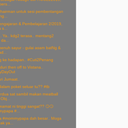
ers...
chairman untuk sesi pembentangan
ng...
engajaran & Pembelajaran 2/2019,
 s...
.. Ya.. kdg2 terasa.. mentang2
 da...
penuh sayur - gulai asam batNg &
ad...
 ke hadapan.. #Cuti2Penang
duri then off to Vistana..
yDayOut
ri Jumaat..
dalam poket seluar tu?? #tb
erdua sat sambil makan meatball
Obj...
amat ni tinggi sangat?? 🙄🙄
ypapa #...
a #mommypapa dah besar.. Moga
ak ya...