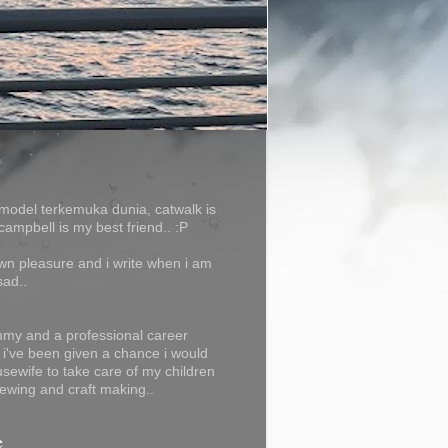
model terkemuka dunia, catwalk is
campbell is my best friend.. :P
own pleasure and i write when i am
sad..
my and a professional career
f i've been given a chance i would
usewife to take care of my children
ewing and craft making..
e