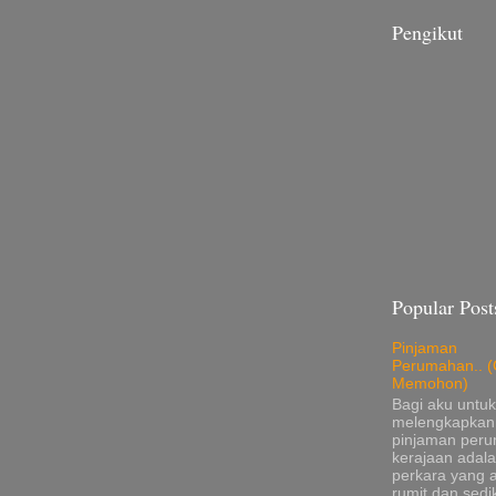
Pengikut
Popular Post
Pinjaman
Perumahan.. (
Memohon)
Bagi aku untuk
melengkapkan
pinjaman per
kerajaan adala
perkara yang 
rumit dan sedik