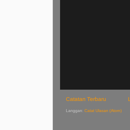
Catatan Terbaru
Langgan:
Catat Ulasan (Atom)