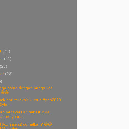
er
(29)
er
(31)
(23)
ber
(28)
5)
nga sama dengan bunga kat
 🤭🤭
ck hari terakhir kursus #pnp2019
yle...
an pensyarah2 baru #USM..
akannya ad...
PA... sama2 comelkan? 🤭🤭
M #sulong...