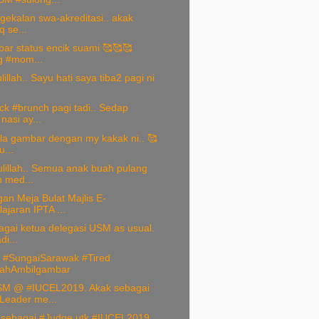
gekalan swa-akreditasi.. akak
q se...
ar status encik suami 🥰🥰🥰
g #mom...
illah.. Sayu hati saya tiba2 pagi ni
k #brunch pagi tadi.. Sedap
asi ay...
la gambar dengan my kakak ni.. 🥰
u...
lillah.. Semua anak buah pulang
 med...
an Meja Bulat Majlis E-
ajaran IPTA ...
agai ketua delegasi USM as usual.
i...
t #SungaiSarawak #Tired
gahAmbilgambar
M @ #IUCEL2019. Akak sebagai
eader me...
 sebagai #Judge utk #IUCEL2019,