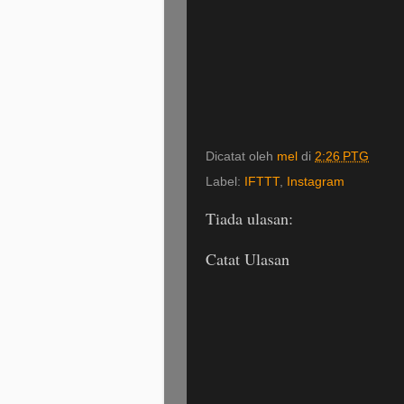
Dicatat oleh
mel
di
2:26 PTG
Label:
IFTTT
,
Instagram
Tiada ulasan:
Catat Ulasan