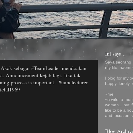
Ini saya..
Saya seorang 
kak sebagai #TeamLeader mendoakan
my life, naomi 
. Announcement kejab lagi. Jika tak
I blog for my 
rning process is important.. #iamalecturer
happy, lonely, 
cial1969
~mel
~a wife, a mom
woman... but i
like to be a ho
and focus on s
Blog Archiv