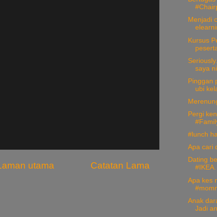
#Chairp
Menjadi 
elearni
Kursus P
peserta
Seriously
saya ni
Pinggan 
ubi kel
Merenung
Pergi ken
#Famil
#lunch ha
Apa cari 
Dating b
Laman utama
Catatan Lama
#IKEA. 
Apa kes m
#momm
Anak dar
Jadi an