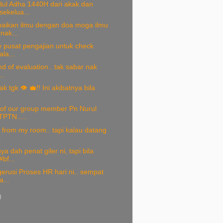
dul Adha 1440H dari akak dan
sekelua...
ikan ilmu dengan doa moga ilmu
unak...
ke pusat pengajian untuk check
ala...
nd of evaluation.. tak sabar nak
..
k tgk 👁 💼!! Ini akibatnya bila
.
 of our group member Pn Nurul
TPTN.....
 from my room.. tapi kalau datang
.
a dah penat giler ni, tapi bila
bf...
erusi Proses HR hari ni.. sempat
a...
)