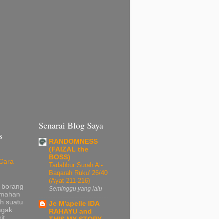
Senarai Blog Saya
s
RANDOMNESS
(FAIZAL the
BOSS)
Cara
Tadabbur Surah Al-
Baqarah Ruku' 26/40
(Ayat 211-216)
 borang
Seminggu yang lalu
umahan
h suatu
Je M'apelle IDA
agak
RAHAYU and
it