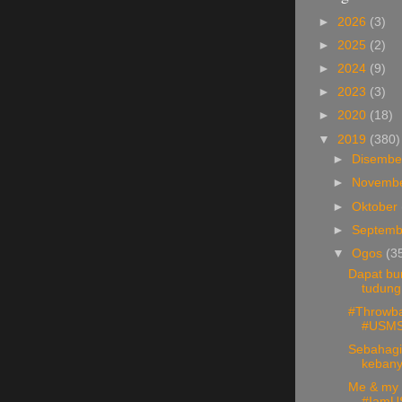
►
2026
(3)
►
2025
(2)
►
2024
(9)
►
2023
(3)
►
2020
(18)
▼
2019
(380)
►
Disemb
►
Novemb
►
Oktober
►
Septem
▼
Ogos
(3
Dapat bu
tudung
#Throwba
#USMSt
Sebahagi
kebany
Me & my 
#IamUS