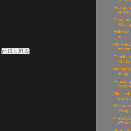
Audit pen
terketa
Curi gamb
#Datin
#alhamdul
adik...
#throwbac
makan n
Cantik pu
🥰. Bar
#Alhamdu
dengan
Persidang
Pembel
Akak seb
Bawa ad
#Alone a
#Sing
#TeamUS
#TeamL
Bertugas