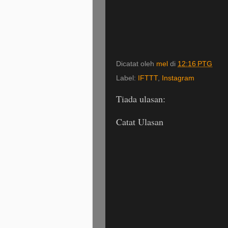
Dicatat oleh
mel
di
12:16 PTG
Label:
IFTTT
,
Instagram
Tiada ulasan:
Catat Ulasan