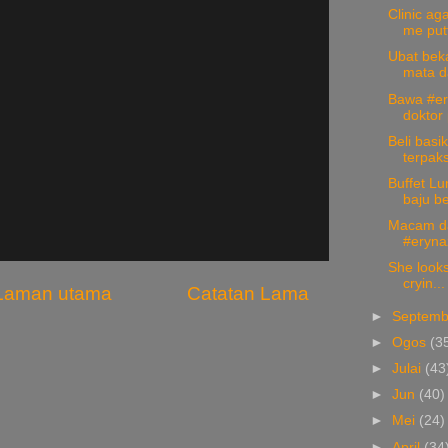
Clinic ag
me putt
Ubat bekal
mata da
Bawa #er
doktor 
Beli basi
terpaks
Buffet Lu
baju be
Macam da
#erynaz
She looks
cryin...
Laman utama
Catatan Lama
►
Septem
►
Ogos
(3
►
Julai
(43
►
Jun
(40)
►
Mei
(24)
►
April
(34