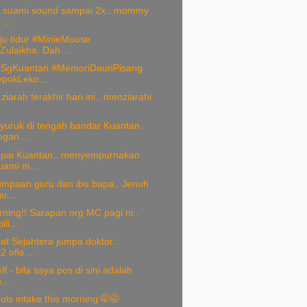
ik suami sound sampai 2x.. mommy
 ...
ju tidur #MinieMouse
Zulaikha. Dah ...
gSgKuantan #MemoriDaunPisang
epokLeko...
ziarah terakhir hari ini.. menziarahi
yuruk di tengah bandar Kuantan.
gan ...
pai Kuantan.. menyempurnakan
uami m...
jumpaan guru dan ibu bapa.. Jenuh
u...
ning!! Sarapan org MC pagi ni..
li...
at Sejahtera jumpa doktor..
 ofis ...
f - bila saya pos di sini adalah
...
ols intake this morning 🤭🤭