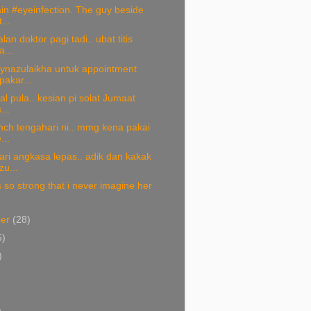
ain #eyeinfection. The guy beside
...
an doktor pagi tadi.. ubat titis
...
ynazulaikha untuk appointment
pakar...
kal pula.. kesian pi solat Jumaat
...
nch tengahari ni.. mmg kena pakai
...
ri angkasa lepas.. adik dan kakak
u...
 so strong that i never imagine her
ber
(28)
5)
)
)