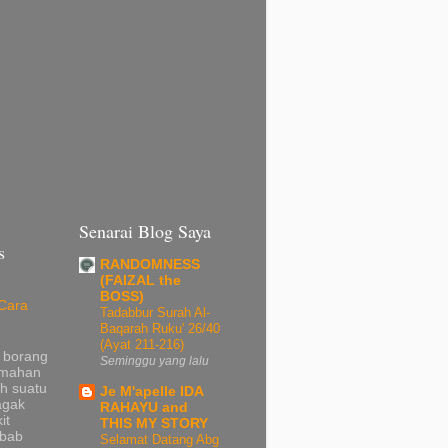
Senarai Blog Saya
s
RANDOMNESS
(FAIZAL the
BOSS)
Cara
Tadabbur Surah Al-
Baqarah Ruku' 26/40
(Ayat 211-216)
 borang
Seminggu yang lalu
umahan
h suatu
Je M'apelle IDA
agak
RAHAYU and
it
THIS MY STORY
 bab
Selamat Datang Abg