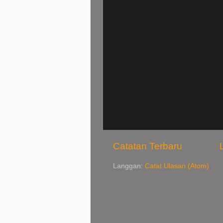
Catatan Terbaru
Langgan:
Catat Ulasan (Atom)