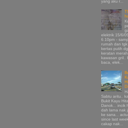
yang aku r...
T
h
K
p
g
elektrik 15/6/0
6.10pm - samp
rumah dan tgk
kertas putih d
keratan merah
kawasan gril.. 
baca, elek...
B
K
H
D
H
Sabtu aritu.. k
Bukit Kayu Hi
Danok... incik
dah lama nak 
ke sana... actu
since last wee
cakap nak...