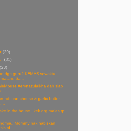
er
(29)
er
(31)
(23)
an dgn guru2 KEMAS sewaktu
malam. Sa...
nieMouse #erynazulaikha dah siap
e...
n roti nan cheese & garlic butter
...
ke in the house.. kek org malas tp
..
Cinomie.. Mommy nak habiskan
sis ni...