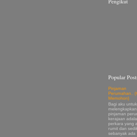
Pengikut
Popular Post
Pinjaman
Perumahan.. (
Memohon)
Bagi aku untuk
melengkapkan
pinjaman per
kerajaan adala
perkara yang 
rumit dan sedik
sebanyak ada