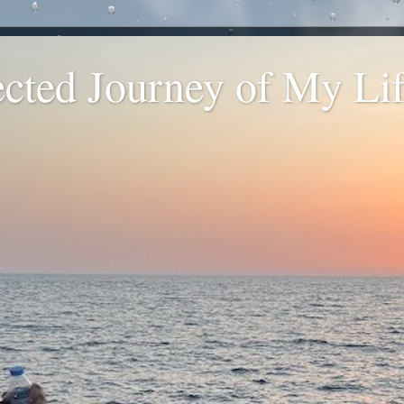
ted Journey of My Life
.