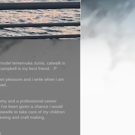
model terkemuka dunia, catwalk is
campbell is my best friend.. :P
own pleasure and i write when i am
sad..
my and a professional career
f i've been given a chance i would
usewife to take care of my children
ewing and craft making..
e