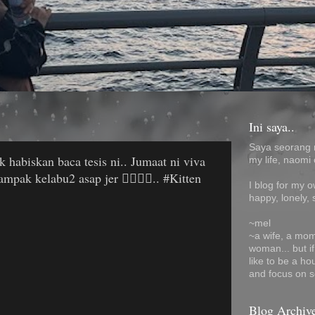
Ini saya..
Saya seorang 
habiskan baca tesis ni.. Jumaat ni viva
my life, naomi 
pak kelabu2 asap jer 🤦‍♀️🤦‍♀️.. #Kitten
I blog for my 
happy, lonely, 
~mel
~a wife, a mom
woman... but i
like to be a ho
and focus on s
Blog Archiv