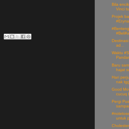
Bila enc
Vinci tu
Projek ba
#Eryna
#Benten
#BeliK
Destinasi 
ad...
Waktu #S
Pandan
Baru sam
hajat s
Hari per
nak tgg
Good Mor
cucuq bi
Pergi Pus
sampai2
#notetosel
untuk p
Cholester