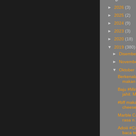
►
2026
(3)
►
2025
(2)
►
2024
(9)
►
2023
(3)
►
2020
(18)
▼
2019
(380)
►
Disemb
►
Novemb
▼
Oktober
Berkenal
makan 
Baju #Mi
jahit. M
#bff maka
cheese.
Marble Ca
rasa n.
Adoiii #
baca te