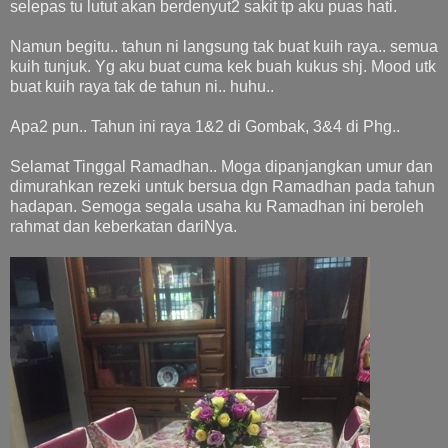
selepas tu lutut akan berdenyut2 sakit tp aku puas hati.
Namun begitu.. tahun ni langsung tak buat kuih raya.. semua
kuih tunjuk. Yg aku buat cuma kek buah kukus shj. Mood utk
buat kuih raya tak de tahun ni.. huhu..
Apa2 pun.. Tahun ini raya 1&2 di Gombak, 3&4 di Phg..
Selamat Tinggal Ramadhan.. Moga dipanjangkan umur dan
dimurahkan rezeki untuk bersua dgn Ramadhan pada tahun
hadapan. Semoga segala usaha ku Ramadhan ini beroleh
rahmat dan keberkatan dariNya.