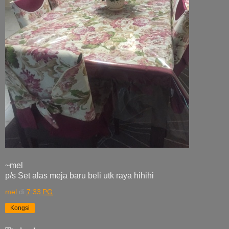
~mel
p/s Set alas meja baru beli utk raya hihihi
mel
di
7:33 PG
Kongsi