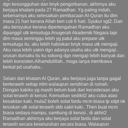
dgn kesungguhan dan bnyk pengorbanan, akhirnya aku
berjaya khatam pada 27 Ramadhan. Yg paling indah,
sebenarnya aku selesaikan pembacaan Al-Quran itu dlm
masa 21 hari kerana Allah beri cuti 6 hari. Syukur sgt2. Dan
aku bersyukur kerana dipertengahan Ramadhan aku
dipanggil utk temuduga Anugerah Akademik Negara tapi
dlm masa seminggu lebih yg patut aku prepare utk
temuduga itu, aku lebih habiskan bnyk masa utk mengaji.
Aku rasa lebih yakin dgn adanya usaha aku utk mengaji..
urusan duniaku itu ku sokong dgn mengaji lebih banyak dan
lebih konsisten.Alhamdulillah.. moga ianya membawa
berkat pd usahaku..
Selain dari khatam Al Quran, aku berjaya juga tanpa gagal
berterawih setiap mlm walaupun sendirian di rumah.
Dengan kakiku yg masih belum baik dari kecederaan aku
solat terawih di kerusi. Kemudian sedikit2 aku cuba atasi
kesakitan kaki, mula2 boleh solat fardu mcm biasa tp xdpt nk
teruskan utk solat terawih sbb sakit kaki.. Then buat mcm
biasa sedaya mampu, sambung di kerusi.. di akhir2
Ramadhan akhirnya aku berjaya solat fardu dan solat
terawih secara keseluruhan secara biasa. Walaupun