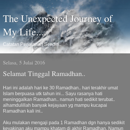
The Unexpected Journey of
My Life....
Catatan Perjalanan Sendiri..
Selasa, 5 Julai 2016
Selamat Tinggal Ramadhan..
Hari ini adalah hari ke 30 Ramadhan.. hari terakhir umat
Islam berpuasa utk tahun ini... Sayu rasanya hati
meninggalkan Ramadhan.. namun hati sedikit terubat..
alhamdulillah banyak kejayaan yg mampu kucapai
Ramadhan kali ini..
Aku mulakan mengaji pada 1 Ramadhan dgn hanya sedikit
keyakinan aku mampu khatam di akhir Ramadhan. Namun