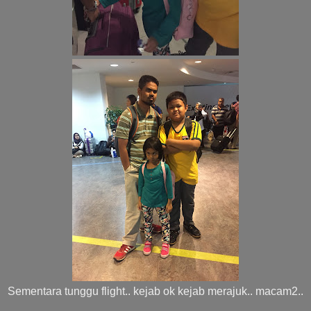
Sementara tunggu flight.. kejab ok kejab merajuk.. macam2..