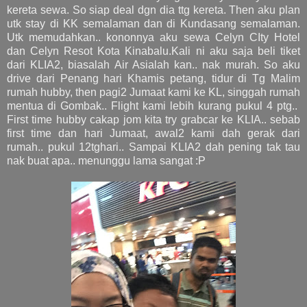
kereta sewa. So siap deal dgn dia ttg kereta. Then aku plan
utk stay di KK semalaman dan di Kundasang semalaman.
Utk memudahkan.. kononnya aku sewa Celyn CIty Hotel
dan Celyn Resot Kota Kinabalu.Kali ni aku saja beli tiket
dari KLIA2, biasalah Air Asialah kan.. nak murah. So aku
drive dari Penang hari Khamis petang, tidur di Tg Malim
rumah hubby, then pagi2 Jumaat kami ke KL, singgah rumah
mentua di Gombak.. Flight kami lebih kurang pukul 4 ptg..
First time hubby cakap jom kita try grabcar ke KLIA.. sebab
first time dan hari Jumaat, awal2 kami dah gerak dari
rumah.. pukul 12tghari.. Sampai KLIA2 dah pening tak tau
nak buat apa.. menunggu lama sangat :P