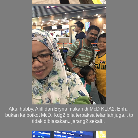
Aku, hubby, Aliff dan Eryna makan di McD KLIA2. Ehh...
bukan ke boikot McD. Kdg2 bila terpaksa telanlah juga,,, tp
tidak dibiasakan.. jarang2 sekali..