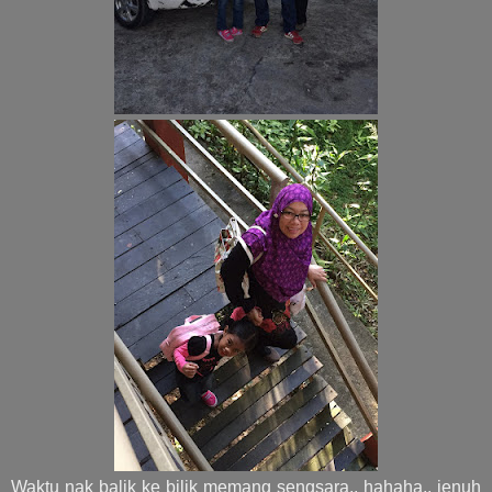
Waktu nak balik ke bilik memang sengsara.. hahaha.. jenuh