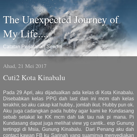
The Unexpected Journey of
My Life....
Catatan Perjalanan Sendiri..
Ahad, 21 Mei 2017
Cuti2 Kota Kinabalu
Pada 29 Apri, aku dijadualkan ada kelas di Kota Kinabalu.
Disebabkan kelas PPG dah last dan ini mcm dah kelas
terakhir, so aku cakap kat hubby.. jomlah ikut. Hubby pun ok.
Aku juga cadangkan pada hubby agar kami ke Kundasang
sebab setakat ke KK mcm dah tak tau nak pi mana. Pi
Kundasang dapat juga melihat view yg cantik.. esp Gunung
tertinggi di Msia, Gunung Kinabalu. Dari Penang aku dah
contact kawan FB ku Sarinah yang suaminya menyediakan