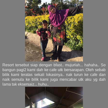
Resort tersebut siap dengan bfast.. mujurlah... hahaha.. So
bangun pagi2 kami dah ke cafe utk bersarapan. Oleh sebab
bilik kami teratas sekali lokasinya.. nak turun ke cafe dan
naik semula ke bilik kami juga mencabar utk aku yg dah
lama tak eksersaiz... huhu..