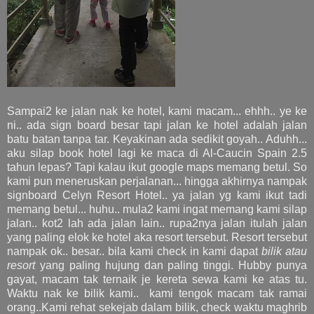
Sampai2 ke jalan nak ke hotel, kami macam... ehhh.. ye ke
ni.. ada sign board besar tapi jalan ke hotel adalah jalan
batu batan tanpa tar. Keyakinan ada sedikit goyah.. Aduhh...
aku silap book hotel lagi ke maca di Al-Caucin Spain 2.5
tahun lepas? Tapi kalau ikut google maps memang betul. So
kami pun meneruskan perjalanan... hingga akhirnya nampak
signboard Celyn Resort Hotel.. ya jalan yg kami ikut tadi
memang betul... huhu.. mula2 kami ingat memang kami silap
jalan.. kot2 lah ada jalan lain.. rupa2nya jalan itulah jalan
yang paling elok ke hotel aka resort tersebut. Resort tersebut
nampak ok.. besar.. bila kami check in kami dapat
bilik atau
resort
yang paling hujung dan paling tinggi. Hubby punya
gayat, macam tak ternaik je kereta sewa kami ke atas tu.
Waktu nak ke bilik kami.. kami tengok macam tak ramai
orang..Kami rehat sekejab dalam bilik, check waktu maghrib