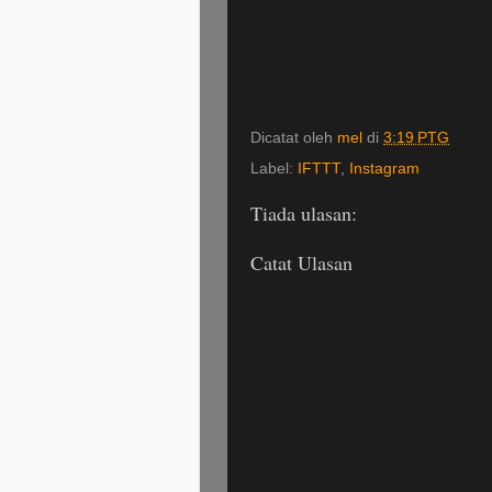
Dicatat oleh
mel
di
3:19 PTG
Label:
IFTTT
,
Instagram
Tiada ulasan:
Catat Ulasan