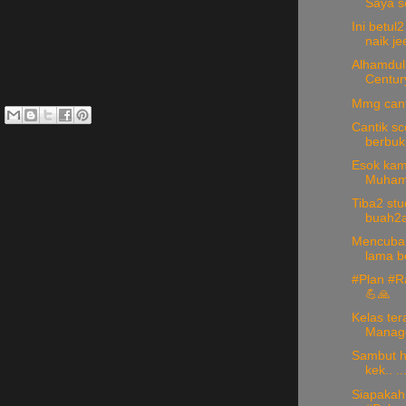
Saya so
Ini betul
naik jee
Alhamdulil
Century
Mmg can
Cantik s
berbuk
Esok kami
Muhamm
Tiba2 st
buah2a
Mencuba u
lama be
#Plan #R
💪🙏
Kelas ter
Manage
Sambut ha
kek.. ..
Siapakah