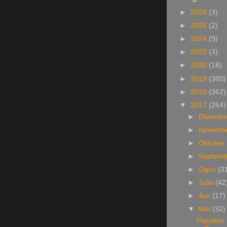
►
2026
(3)
►
2025
(2)
►
2024
(9)
►
2023
(3)
►
2020
(18)
►
2019
(380)
►
2018
(362)
▼
2017
(264)
►
Disemb
►
Novemb
►
Oktober
►
Septem
►
Ogos
(3
►
Julai
(42
►
Jun
(17)
▼
Mei
(32)
Pasukan