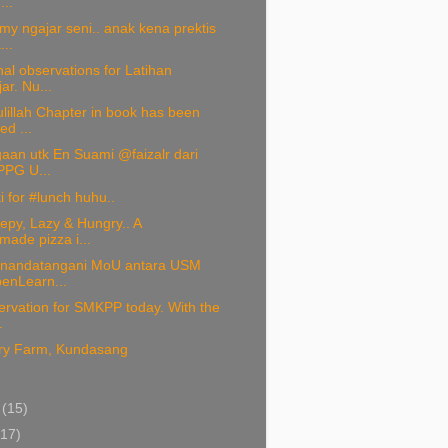
...
y ngajar seni.. anak kena prektis
...
nal observations for Latihan
ar. Nu...
illah Chapter in book has been
ed ...
aan utk En Suami @faizalr dari
PPG U...
 for #lunch huhu..
eepy, Lazy & Hungry.. A
ade pizza i...
enandatangani MoU antara USM
enLearn...
ervation for SMKPP today. With the
.
ry Farm, Kundasang
)
i
(15)
(17)