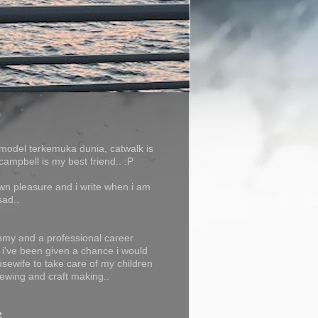
model terkemuka dunia, catwalk is
campbell is my best friend.. :P
own pleasure and i write when i am
sad..
my and a professional career
f i've been given a chance i would
usewife to take care of my children
ewing and craft making..
e