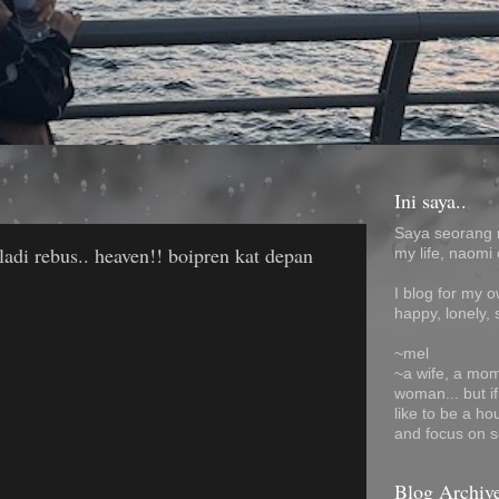
Ini saya..
Saya seorang 
ladi rebus.. heaven!! boipren kat depan
my life, naomi 
I blog for my 
happy, lonely, 
~mel
~a wife, a mom
woman... but i
like to be a ho
and focus on s
Blog Archiv