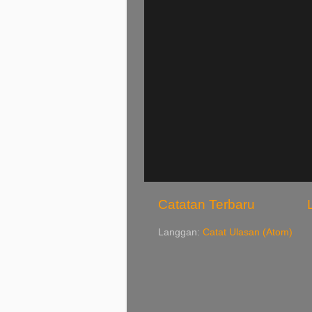
Catatan Terbaru
Langgan:
Catat Ulasan (Atom)