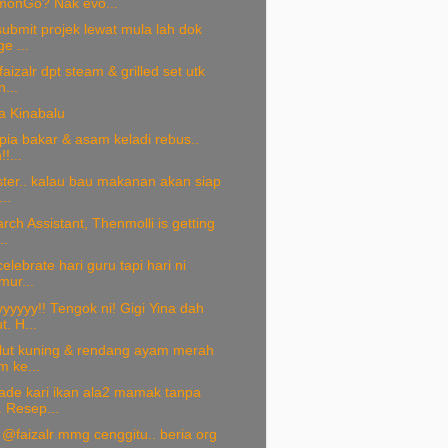
onGo? Nak evo...
submit projek lewat mula lah dok
e ...
izalr dpt steam & grilled set utk
...
a Kinabalu
apia bakar & asam keladi rebus..
!...
ter.. kalau bau makanan akan siap
...
ch Assistant, Thenmolli is getting
..
elebrate hari guru tapi hari ni
mur...
yyy!! Tengok ni! Gigi Yina dah
t. H...
lut kuning & rendang ayam merah
m ke...
e kari ikan ala2 mamak tanpa
. Resep...
@faizalr mmg cenggitu.. beria org