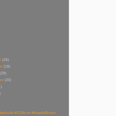
er
(26)
er
(18)
(28)
ber
(20)
1)
)
 berkuda #CCBs ke #KawahBromo.