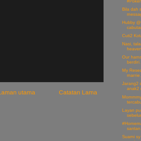
#Pokem
Bila dah 
messag
Hubby @fa
cabutan
Cuti2 Kot
Nasi, tal
heaven!
Our hams
berdiri.
My Resear
marrie.
Jarang2 c
anak2 
Laman utama
Catatan Lama
Mommmyyy
tercabu
Layan pu
sebelu
#Homemad
santan
Suami sy 