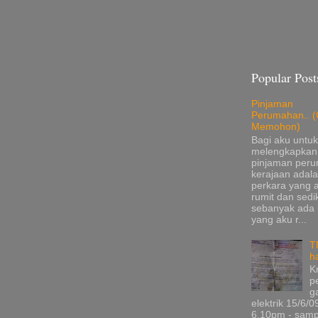
Popular Post
Pinjaman
Perumahan.. (
Memohon)
Bagi aku untuk
melengkapkan
pinjaman per
kerajaan adala
perkara yang 
rumit dan sedik
sebanyak ada
yang aku r...
T
h
K
p
g
elektrik 15/6/0
6.10pm - samp