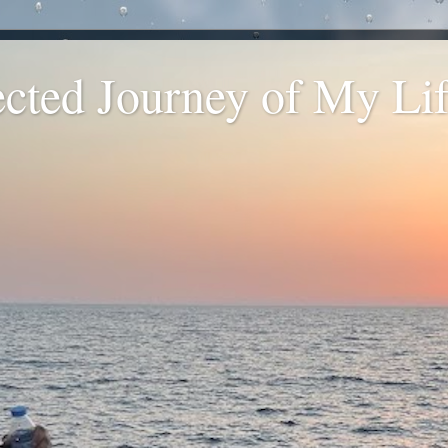
ted Journey of My Life
.