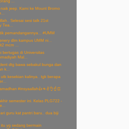
rang ...
2 naik jeep. Kami ke Mount Bromo
...
lah.. Selesai sesi talk 21st
 Tea...
tik pemandangannya... #UMM
cenery dlm kampus UMM ni...
it2 mcm ...
 bertugas di Universitas
adiyah Mal...
udent dtg bawa sebakul bunga dan
n k...
tk kesekian kalinya.. tgk berapa
r...
amadhan #insyaallah👍👊✌️👌☝️👏
akhir semester ini. Kelas PLG722 -
...
ri guru kat pantri baru.. dua biji
.
 itu yg sedang bermain