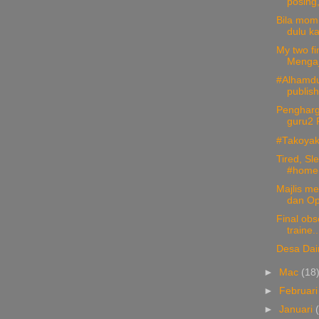
posing,
Bila momm
dulu ka
My two fi
Mengaj
#Alhamdul
publish
Pengharg
guru2 
#Takoyaki
Tired, Sl
#homem
Majlis m
dan Op
Final obs
traine..
Desa Dai
►
Mac
(18
►
Februar
►
Januari