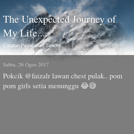
The Unexpected Journey of
My Life....
Catatan Perjalanan Sendiri..
Sabtu, 26 Ogos 2017
Pokcik @faizalr lawan chest pulak.. pom
pom girls setia menunggu 😂😅