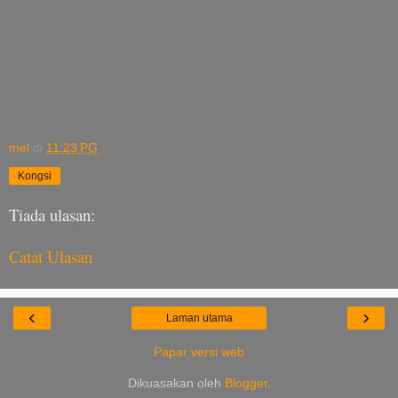
mel
di
11:23 PG
Kongsi
Tiada ulasan:
Catat Ulasan
‹
›
Laman utama
Papar versi web
Dikuasakan oleh
Blogger
.