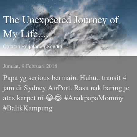
The Unexpected Journey of
My Life....
Catatan Perjalanan Sendiri..
Jumaat, 9 Februari 2018
Papa yg serious bermain. Huhu.. transit 4
jam di Sydney AirPort. Rasa nak baring je
atas karpet ni 😂😂 #AnakpapaMommy
#BalikKampung