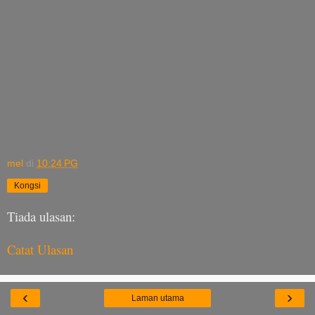
mel
di
10:24 PG
Kongsi
Tiada ulasan:
Catat Ulasan
‹
›
Laman utama