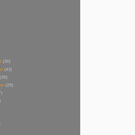
er
(30)
er
(43)
(39)
ber
(29)
7)
)
)
)