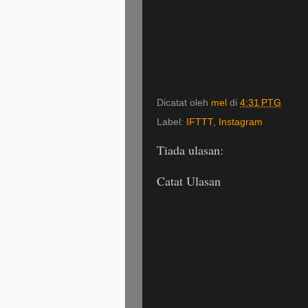
Dicatat oleh
mel
di
4:31 PTG
Label:
IFTTT
,
Instagram
Tiada ulasan:
Catat Ulasan