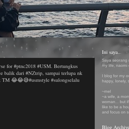
Ini saya..
Saya seorang 
urse for #ptnc2018 #USM. Bertungkus
my life, naomi 
 balik dari #NZtrip, sampai terlupa nk
I blog for my 
lk TM 😂😂😅#usmstyle #sulongselalu
happy, lonely, 
~mel
~a wife, a mom
woman... but i
like to be a ho
and focus on s
Blog Archiv