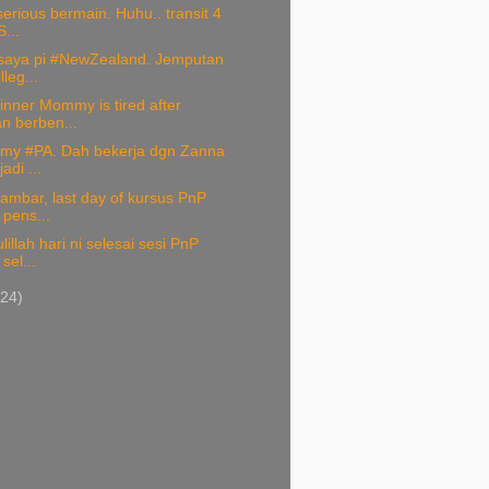
erious bermain. Huhu.. transit 4
S...
 saya pi #NewZealand. Jemputan
lleg...
nner Mommy is tired after
n berben...
my #PA. Dah bekerja dgn Zanna
adi ...
ambar, last day of kursus PnP
 pens...
illah hari ni selesai sesi PnP
sel...
(24)