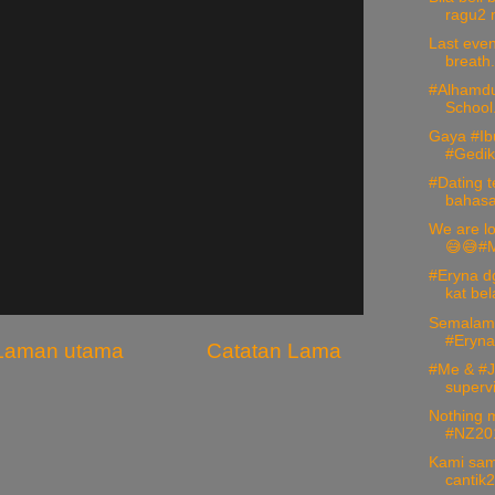
ragu2 
Last even
breath.
#Alhamdul
School.
Gaya #Ib
#Gediks
#Dating t
bahasa 
We are lo
😅😅#M
#Eryna d
kat bel
Semalam 
#Eryna 
Laman utama
Catatan Lama
#Me & #J
supervi
Nothing 
#NZ201
Kami sam
cantik2 