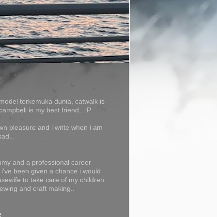
model terkemuka dunia, catwalk is
campbell is my best friend.. :P
own pleasure and i write when i am
sad..
my and a professional career
f i've been given a chance i would
usewife to take care of my children
ewing and craft making..
e