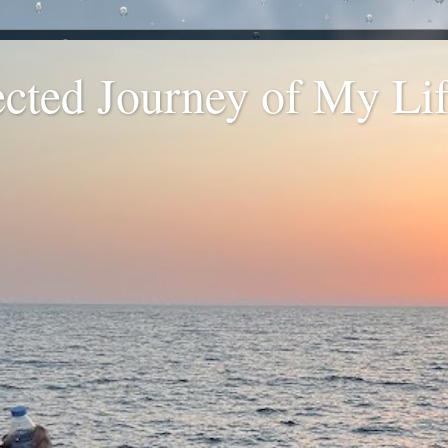
ted Journey of My Life
.