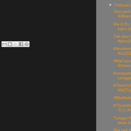
▼
Februar
Sesi per
#Alhamd
Me & En 
kami di
Tak plan 
#ptnc2
#Another
#nz201
#MyFavou
#Univer
Kenapala
cenggini
#TimeTo
#NZTri
#BilaBal
#Throwba
🇳🇿 #m
Tunggu fl
bean b
Bila beli