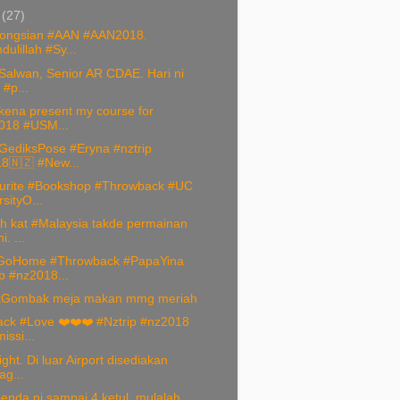
i
(27)
kongsian #AAN #AAN2018.
ulillah #Sy...
Salwan, Senior AR CDAE. Hari ni
 #p...
kena present my course for
018 #USM...
GediksPose #Eryna #nztrip
8🇳🇿 #New...
rite #Bookshop #Throwback #UC
sityO...
h kat #Malaysia takde permainan
. ...
GoHome #Throwback #PapaYina
p #nz2018...
ikGombak meja makan mmg meriah
ck #Love ❤️❤️❤️ #Nztrip #nz2018
issi...
ight. Di luar Airport disediakan
ag...
 benda ni sampai 4 ketul, mulalah