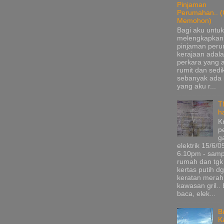
Pinjaman
Perumahan.. (
Memohon)
Bagi aku untuk
melengkapkan
pinjaman per
kerajaan adala
perkara yang 
rumit dan sedik
sebanyak ada
yang aku r...
T
h
K
p
g
elektrik 15/6/0
6.10pm - samp
rumah dan tgk
kertas putih d
keratan merah
kawasan gril.. 
baca, elek...
B
K