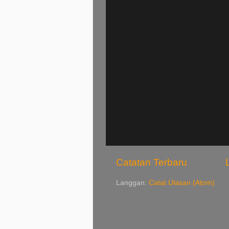
Catatan Terbaru
Langgan:
Catat Ulasan (Atom)