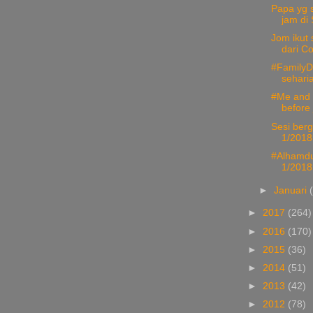
Papa yg s
jam di 
Jom ikut
dari Co
#FamilyDi
seharia
#Me and 
before j
Sesi berg
1/2018
#Alhamdul
1/2018 
►
Januari
►
2017
(264)
►
2016
(170)
►
2015
(36)
►
2014
(51)
►
2013
(42)
►
2012
(78)