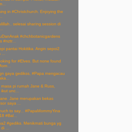
m...
ing in #Christchurch. Enjoying the
..
illah.. selesai sharing session di
..
uDanAnak #chchbotanicgardens
 #nztr...
epi pantai Hokitika. Angin sepoi2
...
oking for #Elves. But none found
om...
gn gaya gedikss, #Papa mengacau
aka...
masa pi rumah Jane & Russ,
ikut unc...
ane. Jane merupakan bekas
sor saya ...
much to say... #PapaMommyYina
8 #Bal...
a2 #gediks. Menikmati bunga yg
di ...