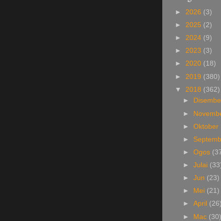
►
2026
(3)
►
2025
(2)
►
2024
(9)
►
2023
(3)
►
2020
(18)
►
2019
(380)
▼
2018
(362)
►
Disemb
►
Novemb
►
Oktober
►
Septem
►
Ogos
(3
►
Julai
(33
►
Jun
(23)
►
Mei
(21)
►
April
(26
►
Mac
(30