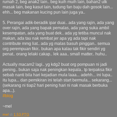
rumah 2, beg anak2 lain.. beg kuih muih lain, bahan2 utk
masak lain, beg kasut lain, tudung fan baju dah gosok lain...
ehh... beg makanan kucing pun lain juga ya..
5. Perangai adik-beradik ipar duai.. ada yang rajin, ada yang
over rajin, ada yang bapak pemalas, ada yang suka ambil
kesempatan, ada yang buat dek.. ada yg tetiba muncul nak
makan, ada tau nak rembat jer apa yg ada tapi nak
contribute mmg liat.. ada yg malas basuh pinggan.. semua
org perempuan fikir.. bukan apa kalau tak fikir sendiri yg
penat.. orang lelaki cakap.. lek aaa.. small matter.. huhu..
Actually macam2 lagi.. yg kdg2 buat org pompuan ni jadi
pening.. bukan saja nak peningkan kepala.. tp terpaksa fikir
sebab nanti bila hari kejadian mula laaa... adehh... ini lupa..
itu lupa... dan pemikiran ini telah start bermula... sekarang...
(sekarang ni tiap2 hari pening hari ni nak masak berbuka
apa...).
#
blog
~mel
mel
di
1:53 PTG