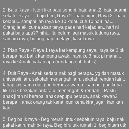
2. Baju Raya - Isteri fikir baju sendiri, baju anak2, baju suami
sekali.. Raya 1 - baju biru, Raya 2 - baju hijau, Raya 3 - baju
kelabu... sampai lah raya ke 10 kalau cuti 10 hari laa...
Orang lelaki cuma akan tanya pada hari kejadian.. hari ni
pakai baju apa?? hihi... Itu belum lagi masuk tudung raya,
sampin raya, butang baju melayu, kasut raya..
3. Plan Raya - Raya 1 raya kat kampung saya.. raya ke 2 pkl
berapa nak balik kampung awak.. raya ke 3 nak pi mana...
raya ke 4 nak makan apa (rendang dah habis)..
4. Duit Raya - Anak sedara nak bagi berapa.. yg dah masuk
universiti lain, sekolah menengah lain, sekolah rendah lain..
tahap tak sama duit pun berbeza warna.. sampul pun kena
fikir nak bezakan antara u, menengah & rendah... Pastu
anak jiran ni berapa, anak sepupu berapa, anak kawan2
berapa... anak orang tak kenal pun kena kira juga.. kan kan
kan..
5. Beg balik raya - Beg merah untuk sebelum raya, baju nak
pakai kat rumah b4 raya, Beg biru utk rumah 1, beg hitam utk