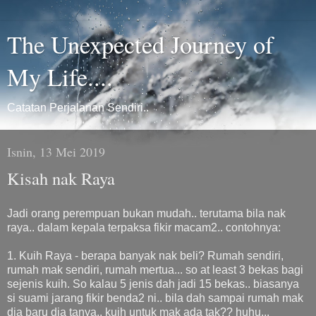
The Unexpected Journey of
My Life....
Catatan Perjalanan Sendiri..
Isnin, 13 Mei 2019
Kisah nak Raya
Jadi orang perempuan bukan mudah.. terutama bila nak
raya.. dalam kepala terpaksa fikir macam2.. contohnya:
1. Kuih Raya - berapa banyak nak beli? Rumah sendiri,
rumah mak sendiri, rumah mertua... so at least 3 bekas bagi
sejenis kuih. So kalau 5 jenis dah jadi 15 bekas.. biasanya
si suami jarang fikir benda2 ni.. bila dah sampai rumah mak
dia baru dia tanya.. kuih untuk mak ada tak?? huhu...