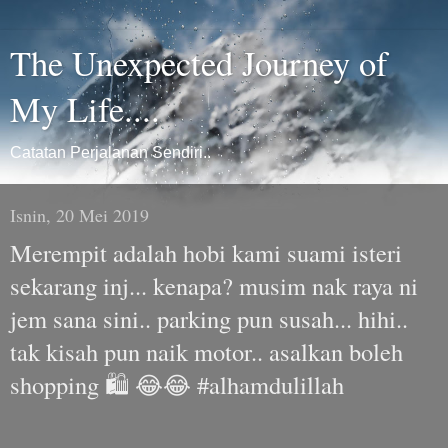
The Unexpected Journey of
My Life....
Catatan Perjalanan Sendiri..
Isnin, 20 Mei 2019
Merempit adalah hobi kami suami isteri
sekarang inj... kenapa? musim nak raya ni
jem sana sini.. parking pun susah... hihi..
tak kisah pun naik motor.. asalkan boleh
shopping 🛍 😂😂 #alhamdulillah