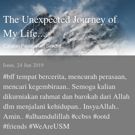
The Unexpected Journey of
My Life....
Catatan Perjalanan Sendiri..
Isnin, 24 Jun 2019
#bff tempat bercerita, mencurah perasaan,
mencari kegembiraan.. Semoga kalian
dikurniakan rahmat dan barokah dari Allah
dlm menjalani kehidupan.. InsyaAllah..
Amin.. #alhamdulillah #ccbss #ootd
#friends #WeAreUSM