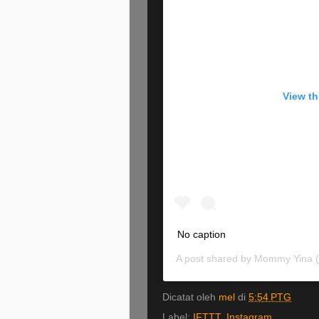
View th
No caption
A post shared by
Mommy Yina
(
Dicatat oleh
mel
di
5:54 PTG
Label:
IFTTT
,
Instagram