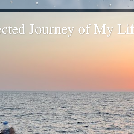
ted Journey of My Life
.