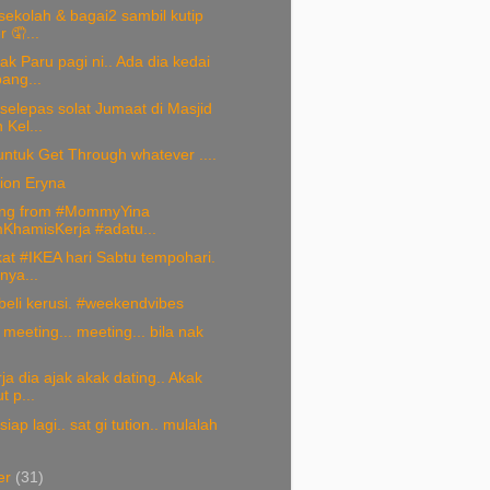
 sekolah & bagai2 sambil kutip
 🤦...
k Paru pagi ni.. Ada dia kedai
ang...
elepas solat Jumaat di Masjid
 Kel...
untuk Get Through whatever ....
ion Eryna
ng from #MommyYina
KhamisKerja #adatu...
kat #IKEA hari Sabtu tempohari.
nya...
beli kerusi. #weekendvibes
 meeting... meeting... bila nak
rja dia ajak akak dating.. Akak
 p...
siap lagi.. sat gi tution.. mulalah
er
(31)