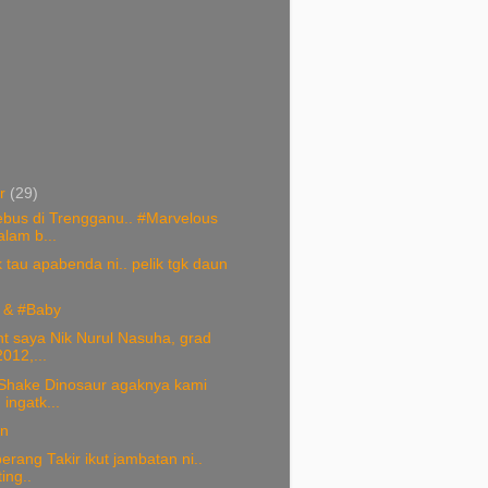
er
(29)
ebus di Trengganu.. #Marvelous
lam b...
 tau apabenda ni.. pelik tgk daun
.
& #Baby
t saya Nik Nurul Nasuha, grad
012,...
Shake Dinosaur agaknya kami
 ingatk...
on
erang Takir ikut jambatan ni..
ting..