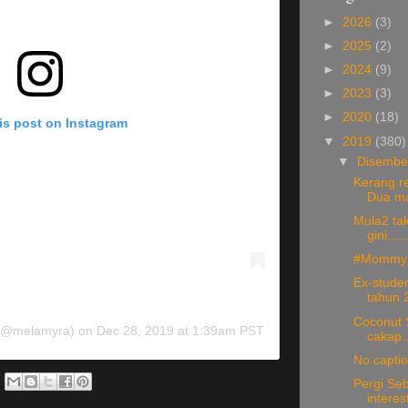
►
2026
(3)
►
2025
(2)
►
2024
(9)
►
2023
(3)
►
2020
(18)
is post on Instagram
▼
2019
(380)
▼
Disemb
Kerang r
Dua ma
Mula2 tak
gini.....
#Mommy 
Ex-studen
tahun 2
Coconut 
@melamyra) on
Dec 28, 2019 at 1:39am PST
cakap..
No capti
Pergi Seb
interes