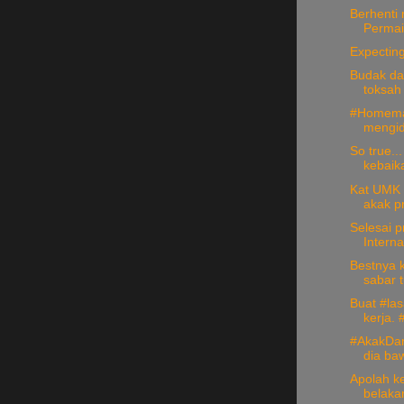
Berhenti
Permais
Expectin
Budak da
toksah 
#Homema
mengi
So true..
kebaik
Kat UMK B
akak pr
Selesai 
Interna
Bestnya k
sabar t
Buat #las
kerja. #
#AkakDan
dia baw
Apolah k
belakan