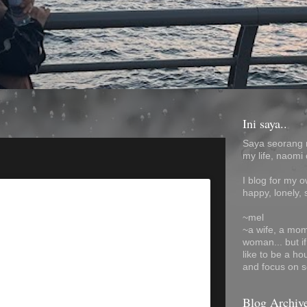
Ini saya..
Saya seorang 
my life, naomi 
I blog for my 
happy, lonely, 
~mel
~a wife, a mom
woman... but i
like to be a ho
and focus on s
Blog Archiv