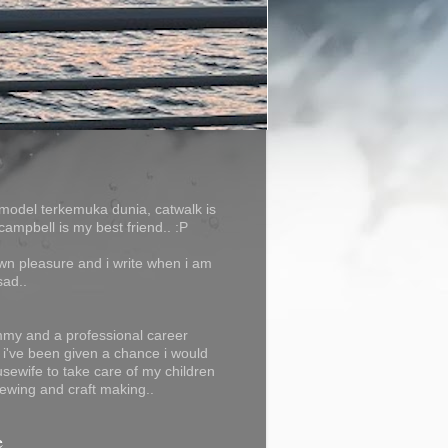
model terkemuka dunia, catwalk is
campbell is my best friend.. :P
own pleasure and i write when i am
sad..
my and a professional career
f i've been given a chance i would
usewife to take care of my children
ewing and craft making..
e