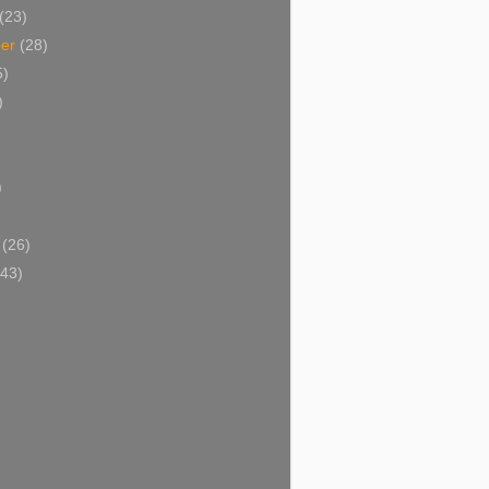
(23)
ber
(28)
5)
)
)
)
i
(26)
(43)