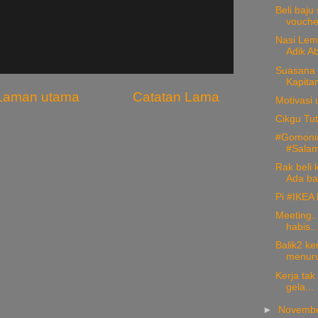
Beli baju
voucher
Nasi Lema
Adik Ab
Suasana s
Kapitan
Laman utama
Catatan Lama
Motivasi 
Cikgu Tut
#Gomoni
#Salam
Rak beli 
Ada ba
Pi #IKEA 
Meeting..
habis..
Balik2 ke
menurut
Kerja tak 
gela...
►
Novemb