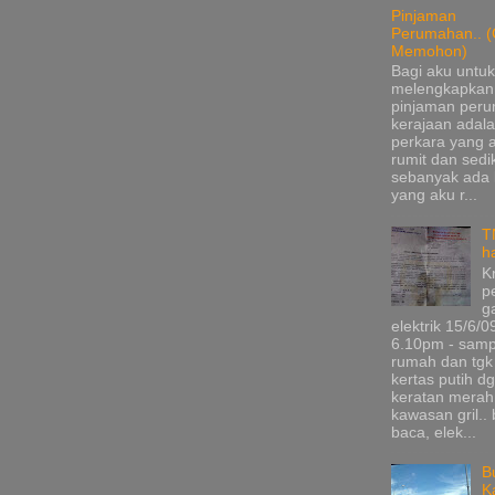
Pinjaman
Perumahan.. (
Memohon)
Bagi aku untuk
melengkapkan
pinjaman per
kerajaan adala
perkara yang 
rumit dan sedik
sebanyak ada
yang aku r...
T
h
K
p
g
elektrik 15/6/0
6.10pm - samp
rumah dan tgk
kertas putih d
keratan merah
kawasan gril.. 
baca, elek...
B
K