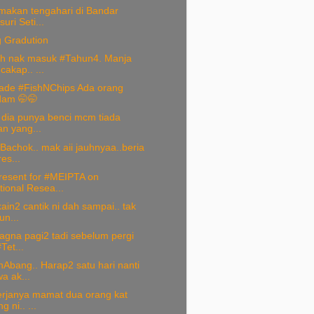
 makan tengahari di Bandar
uri Seti...
g Gradution
h nak masuk #Tahun4. Manja
cakap.. ...
de #FishNChips Ada orang
dam 🤭🤭
. dia punya benci mcm tiada
an yang...
achok.. mak aii jauhnyaa..beria
es...
present for #MEIPTA on
tional Resea...
ain2 cantik ni dah sampai.. tak
un...
agna pagi2 tadi sebelum pergi
Tet...
Abang.. Harap2 satu hari nanti
a ak...
erjanya mamat dua orang kat
g ni.. ...