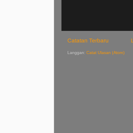
Catatan Terbaru
Langgan:
Catat Ulasan (Atom)