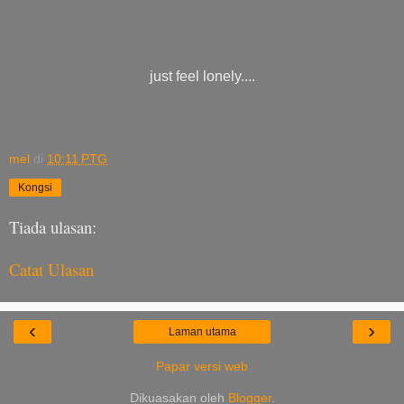
just feel lonely....
mel
di
10:11 PTG
Kongsi
Tiada ulasan:
Catat Ulasan
‹
›
Laman utama
Papar versi web
Dikuasakan oleh
Blogger
.