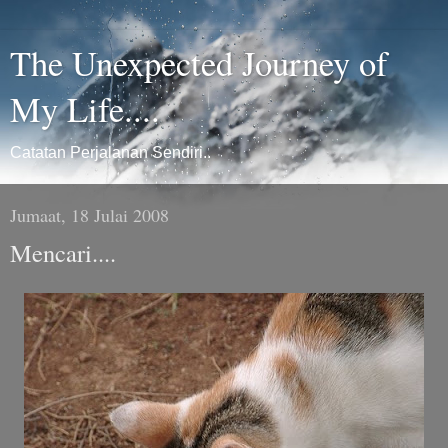
The Unexpected Journey of
My Life....
Catatan Perjalanan Sendiri..
Jumaat, 18 Julai 2008
Mencari....