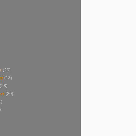
er
(26)
er
(18)
(28)
ber
(20)
1)
)
)