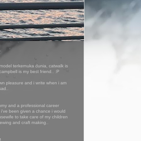
model terkemuka dunia, catwalk is
campbell is my best friend.. :P
own pleasure and i write when i am
sad..
my and a professional career
f i've been given a chance i would
usewife to take care of my children
ewing and craft making..
e