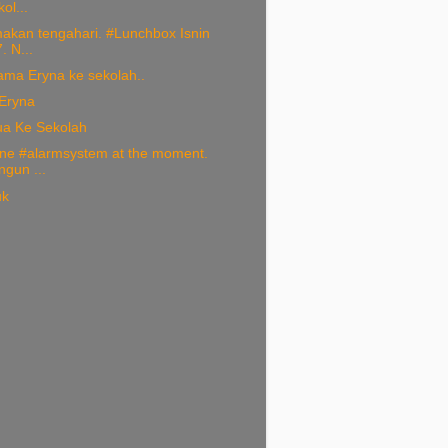
ol...
akan tengahari. #Lunchbox Isnin
. N...
ama Eryna ke sekolah..
 Eryna
ua Ke Sekolah
ne #alarmsystem at the moment.
ngun ...
uk