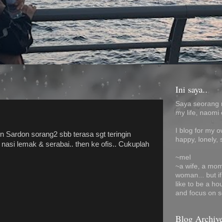
Ini saya..
Saya seorang 
my life, naomi 
I blog for my 
 Sardon sorang2 sbb terasa sgt teringin
happy, lonely, 
nasi lemak & serabai.. then ke ofis.. Cukuplah
~mel
~a wife, a mom
woman... but i
like to be a ho
and focus on s
Blog Archiv