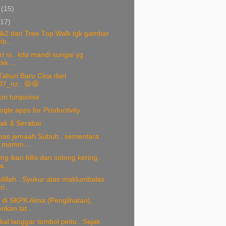
i
(15)
(17)
ik2 dari Tree Top Walk tgk gambar
b...
ari ni.. kita mandi sungai yg
kk ...
Tahun Baru Cina dari
7_nz.. 😝😝
in turquoise
gle apps for Productivity
ak & Serabai
lepas jemaah Subuh.. sementara
 momm...
ing ikan bilis dan sotong kering.
...
illah.. Syukur atas maklumbalas
i...
di SKPK Alma (Penglihatan),
ikan lat...
al langgar tombol pintu.. Sejak