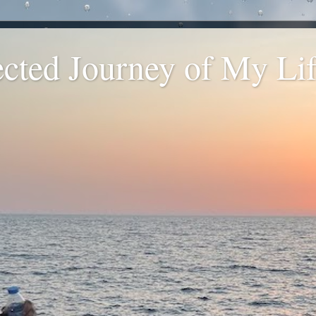
ted Journey of My Life
.