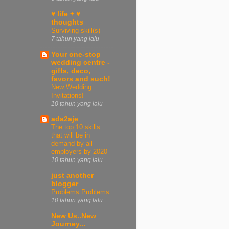
♥ life + ♥
thoughts
Surviving skill(s)
7 tahun yang lalu
Your one-stop
wedding centre -
gifts, deco,
favors and such!
New Wedding
Invitations!
10 tahun yang lalu
ada2aje
The top 10 skills
that will be in
demand by all
employers by 2020
10 tahun yang lalu
just another
blogger
Problems Problems
10 tahun yang lalu
New Us..New
Journey...