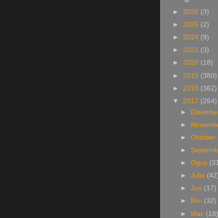
►
2026
(3)
►
2025
(2)
►
2024
(9)
►
2023
(3)
►
2020
(18)
►
2019
(380)
►
2018
(362)
▼
2017
(264)
►
Disemb
►
Novemb
►
Oktober
►
Septem
►
Ogos
(3
►
Julai
(42
►
Jun
(17)
►
Mei
(32)
►
Mac
(18