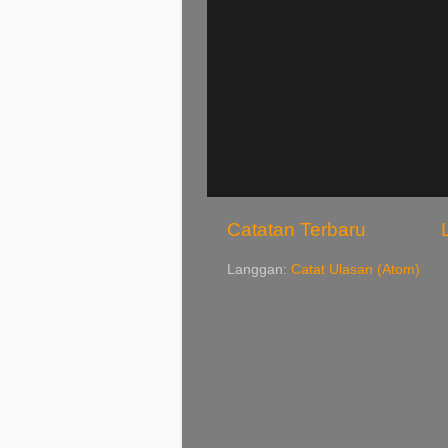
Catatan Terbaru
Langgan:
Catat Ulasan (Atom)