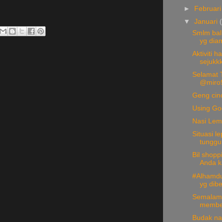
►
Februar
▼
Januari
Smlm bal
yg diam
Aktiviti h
sejukkk
Selamat 
@miro9
Geng cinc
Using Goo
Nasi Lem
Situasi 
tunggu
Bil shopp
Anda ka
#Alhamdul
yg diber
Semalam 
member
Budak nak