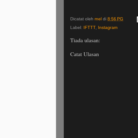
Dicatat oleh
mel
di
8:56 PG
Label:
IFTTT
,
Instagram
Tiada ulasan:
Catat Ulasan