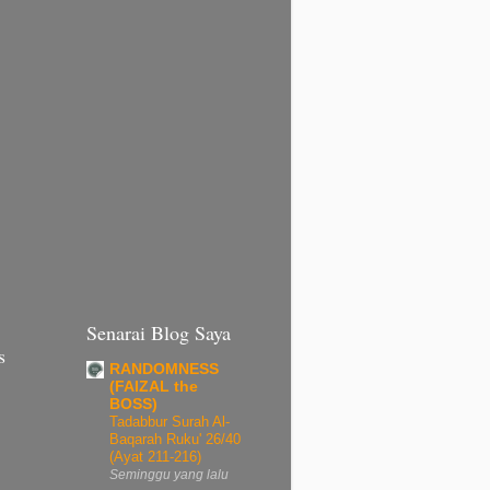
Senarai Blog Saya
s
RANDOMNESS
(FAIZAL the
BOSS)
Tadabbur Surah Al-
Baqarah Ruku' 26/40
(Ayat 211-216)
Seminggu yang lalu