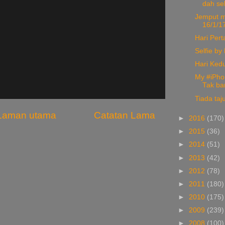
dah sek
Jemput m
16/1/17
Hari Pert
Selfie by
Hari Ked
My #iPho
Tak ba
Tiada taj
Laman utama
Catatan Lama
►
2016
(170)
►
2015
(36)
►
2014
(51)
►
2013
(42)
►
2012
(78)
►
2011
(180)
►
2010
(175)
►
2009
(239)
►
2008
(100)