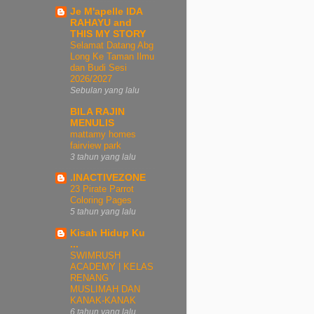
Je M'apelle IDA
RAHAYU and
THIS MY STORY
Selamat Datang Abg
Long Ke Taman Ilmu
dan Budi Sesi
2026/2027
Sebulan yang lalu
BILA RAJIN
MENULIS
mattamy homes
fairview park
3 tahun yang lalu
.INACTIVEZONE
23 Pirate Parrot
Coloring Pages
5 tahun yang lalu
Kisah Hidup Ku
...
SWIMRUSH
ACADEMY | KELAS
RENANG
MUSLIMAH DAN
KANAK-KANAK
6 tahun yang lalu