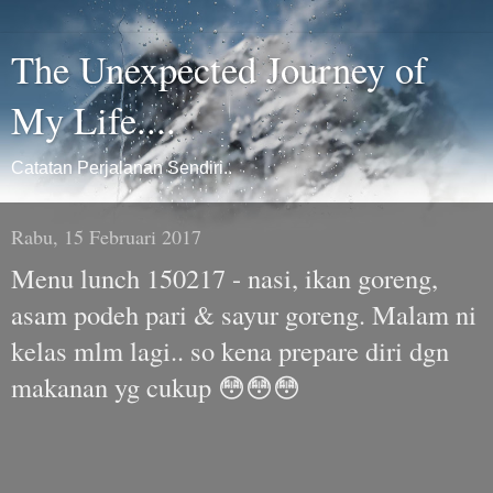
The Unexpected Journey of
My Life....
Catatan Perjalanan Sendiri..
Rabu, 15 Februari 2017
Menu lunch 150217 - nasi, ikan goreng,
asam podeh pari & sayur goreng. Malam ni
kelas mlm lagi.. so kena prepare diri dgn
makanan yg cukup 😳😳😳