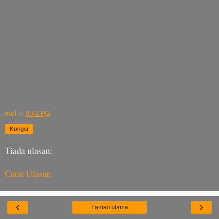
mel
di
8:41 PG
Kongsi
Tiada ulasan:
Catat Ulasan
‹
›
Laman utama