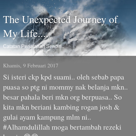
The Unexpected Journey of
My Life....
Catatan Perjalanan Sendiri..
Khamis, 9 Februari 2017
Si isteri ckp kpd suami.. oleh sebab papa
puasa so ptg ni mommy nak belanja mkn..
besar pahala beri mkn org berpuasa.. So
kita mkn beriani kambing rogan josh &
gulai ayam kampung mlm ni..
#Alhamdulillah moga bertambah rezeki