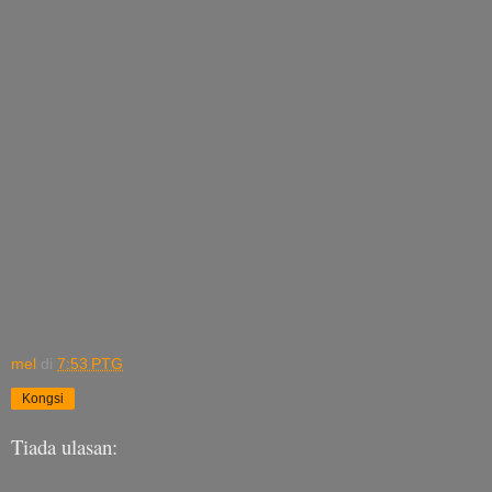
mel
di
7:53 PTG
Kongsi
Tiada ulasan: