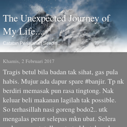
The Unexpected Journey of
My Life....
Catatan Perjalanan Sendiri..
Khamis, 2 Februari 2017
Tragis betul bila badan tak sihat, gas pula
habis. Mujur ada dapur spare #banjir. Tp nk
berdiri memasak pun rasa tingtong. Nak
keluar beli makanan lagilah tak possible.
So terhasillah nasi goreng bodo2.. utk
mengalas perut selepas mkn ubat. Selera