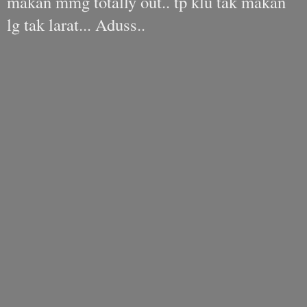
makan mmg totally out.. tp klu tak makan
lg tak larat... Aduss..