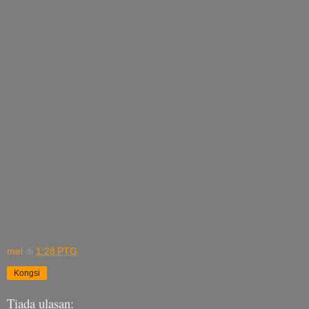
mel
di
1:28 PTG
Kongsi
Tiada ulasan: