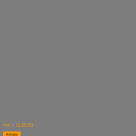
mel
di
11:05 PG
Kongsi