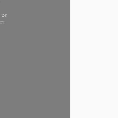
)
)
i
(24)
(23)