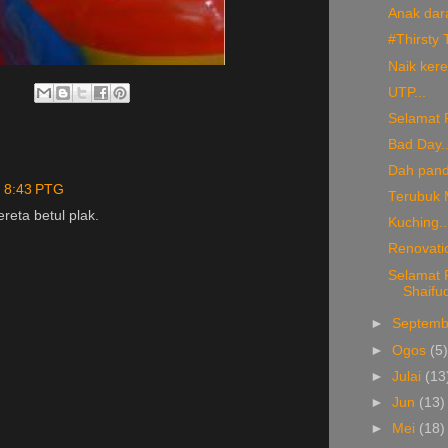
Anak dara
#Thirsty
Naik kere
UTP...
Selamat 
Bad Day.
Dah pand
a 8:43 PTG
Terubuk M
ereta betul plak.
Kuching..
Renovati
Selamat 
Shaifu
►
Septem
►
Ogos
(5
►
Julai
(13
►
Jun
(13)
►
Mei
(18)