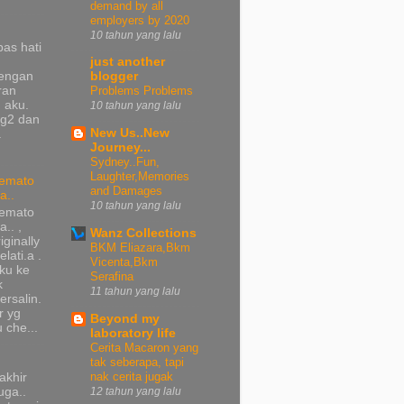
demand by all
employers by 2020
10 tahun yang lalu
pas hati
just another
dengan
blogger
ran
Problems Problems
 aku.
10 tahun yang lalu
ng2 dan
New Us..New
a
Journey...
Sydney..Fun,
Laughter,Memories
emato
and Damages
a..
10 tahun yang lalu
emato
a.. ,
Wanz Collections
iginally
BKM Eliazara,Bkm
lati.a .
Vicenta,Bkm
ku ke
Serafina
k
11 tahun yang lalu
ersalin.
r yg
Beyond my
 che...
laboratory life
Cerita Macaron yang
tak seberapa, tapi
nak cerita jugak
rakhir
ga..
12 tahun yang lalu