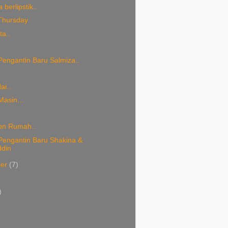
 berlipstik..
 Thursday
ta..
Pengantin Baru Salmiza..
.
ai..
asin...
on Rumah..
Pengantin Baru Shakina &
ddin
ber
(7)
)
)