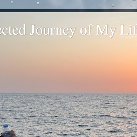
ted Journey of My Life
.