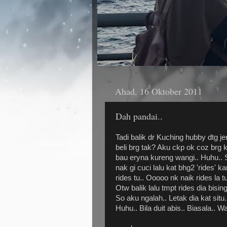
Ahad, 16 Oktober 2011
Dah pandai..
Tadi balik dr Kuching hubby dtg jem
beli brg tak? Aku ckp ok coz brg
bau eryna kureng wangi.. Huhu..
nak gi cuci lalu kat bhg2 'rides' 
rides tu.. Ooooo nk naik rides la t
Otw balik lalu tmpt rides dia bisin
So aku ngalah.. Letak dia kat situ.
Huhu.. Bila duit abis.. Biasala.. W