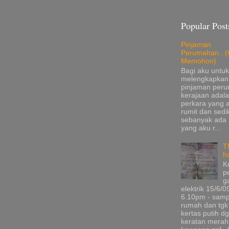
Popular Post
Pinjaman
Perumahan.. (
Memohon)
Bagi aku untuk
melengkapkan
pinjaman per
kerajaan adala
perkara yang 
rumit dan sedik
sebanyak ada
yang aku r...
T
h
K
p
g
elektrik 15/6/0
6.10pm - samp
rumah dan tgk
kertas putih d
keratan merah