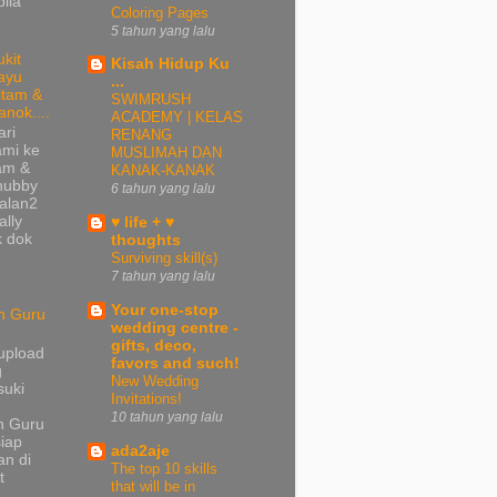
bila
Coloring Pages
5 tahun yang lalu
ukit
Kisah Hidup Ku
ayu
...
itam &
SWIMRUSH
anok....
ACADEMY | KELAS
ari
RENANG
ami ke
MUSLIMAH DAN
tam &
KANAK-KANAK
 hubby
6 tahun yang lalu
jalan2
ally
♥ life + ♥
k dok
thoughts
Surviving skill(s)
7 tahun yang lalu
Your one-stop
n Guru
wedding centre -
gifts, deco,
upload
favors and such!
g
New Wedding
suki
Invitations!
10 tahun yang lalu
n Guru
iap
ada2aje
n di
The top 10 skills
t
that will be in