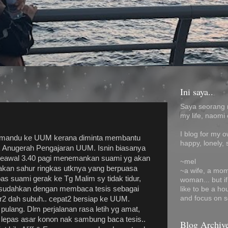
Ini saya..
Saya seorang 
my life, naomi 
I blog for my 
 memandu ke UUM kerana diminta membantu
happy, lonely, 
uk Anugerah Pengajaran UUM. Isnin biasanya
seawal 3.40 pagi menemankan suami yg akan
~mel
akan sahur ringkas utknya yang berpuasa
~a wife, a mom
pas suami gerak ke Tg Malim sy tidak tidur,
woman... but i
ya sudahkan dengan membaca tesis sebagai
like to be a ho
and focus on s
dar2 dah subuh.. cepat2 bersiap ke UUM.
lang. Dlm perjalanan rasa letih yg amat,
lepas asar konon nak sambung baca tesis..
Blog Archiv