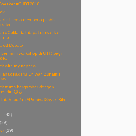
Speaker #CIIDT2018
ak
ari ni.. rasa mcm xmo pi sbb
 raka...
n #Coklat tak dapat dipisahkan.
 mo...
ared Debate
beri mini workshop di UTP, pagi
ge...
ck with my nephew
ri anak kak PM Dr Wan Zuhainis.
my ...
ck #ums bergambar dengan
sendiri 😅😅
k dah tua2 ni #PeminatSayur. Bila
...
er
(43)
(39)
ber
(29)