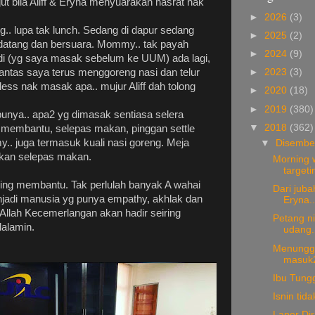
kejut bila Aliff & Eryna menyuarakan hasrat nak
►
2026
(3)
.. lupa tak lunch. Sedang di dapur sedang
►
2025
(2)
 datang dan bersuara. Mommy.. tak payah
►
2024
(9)
adi (yg saya masak sebelum ke UUM) ada lagi,
. lantas saya terus menggoreng nasi dan telur
►
2023
(3)
ess nak masak apa.. mujur Aliff dah tolong
►
2020
(18)
►
2019
(380)
bunya.. apa2 yg dimasak sentiasa selera
▼
2018
(362)
 membantu, selepas makan, pinggan settle
. juga termasuk kuali nasi goreng. Meja
▼
Disemb
ihkan selepas makan.
Morning w
targeti
ng membantu. Tak perlulah banyak A wahai
Dari juba
njadi manusia yg punya empathy, akhlak dan
Eryna...
Allah Kecemerlangan akan hadir seiring
Petang n
lalamin.
udang..
Menunggu
masuk2
Ibu Tungg
Isnin tida
Lapor Di