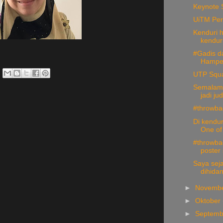
Keynote 
UiTM Per
Kenduri h
kenduri
#Gadis da
Hamper
UTP Squ
Semalam 
jadi jud
#throwba
Di kendu
One of 
#throwba
poster 
Saya seja
dihidan
►
Novemb
►
Oktober
►
Septem