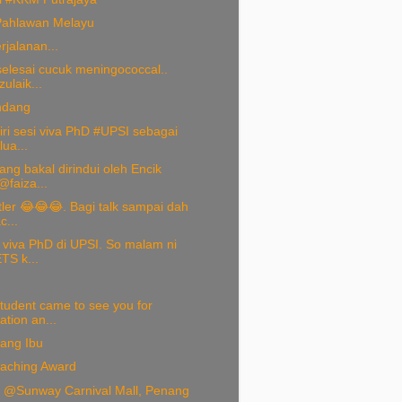
Pahlawan Melayu
jalanan...
elesai cucuk meningococcal..
ulaik...
ndang
ri sesi viva PhD #UPSI sebagai
lua...
ng bakal dirindui oleh Encik
@faiza...
ler 😂😂😂. Bagi talk sampai dah
c...
 viva PhD di UPSI. So malam ni
TS k...
tudent came to see you for
ation an...
ang Ibu
aching Award
 @Sunway Carnival Mall, Penang