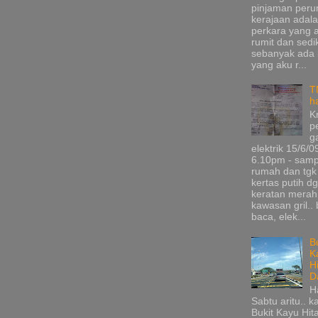
pinjaman per
kerajaan adala
perkara yang 
rumit dan sedik
sebanyak ada
yang aku r...
T
h
K
p
g
elektrik 15/6/0
6.10pm - samp
rumah dan tgk
kertas putih d
keratan merah
kawasan gril.. 
baca, elek...
B
K
H
D
H
Sabtu aritu.. k
Bukit Kayu Hi