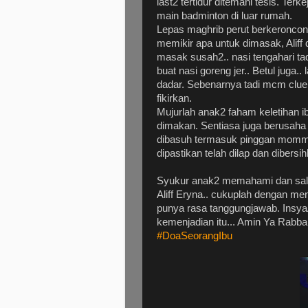
last2 tertidur ditemani tesis. Ter
main badminton di luar rumah.
Lepas maghrib perut berkeroncong
memikir apa untuk dimasak, Aliff
masak susah2.. nasi tengahari t
buat nasi goreng jer.. Betul juga.
dadar. Sebenarnya tadi mcm cluel
fikirkan.
Mujurlah anak2 faham keletihan i
dimakan. Sentiasa juga berusaha
dibasuh termasuk pinggan mommy.
dipastikan telah dilap dan dibers
Syukur anak2 memahami dan sali
Aliff Eryna.. cukuplah dengan me
punya rasa tanggungjawab. Insya
kemenjadian itu... Amin Ya Rabba
#
DoaSeorangIbu