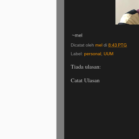
~mel
Dicatat oleh
mel
di
8:43 PTG
Label:
personal
,
UUM
Tiada ulasan:
Catat Ulasan