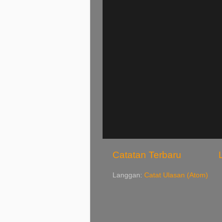
Catatan Terbaru
Langgan:
Catat Ulasan (Atom)