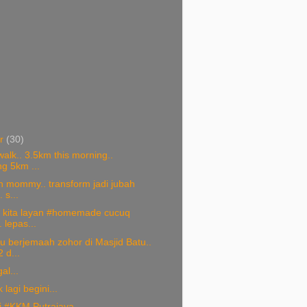
er
(30)
alk.. 3.5km this morning..
ng 5km ...
h mommy.. transform jadi jubah
 s...
i kita layan #homemade cucuq
 lepas...
 berjemaah zohor di Masjid Batu..
 d...
al...
k lagi begini...
ri #KKM Putrajaya