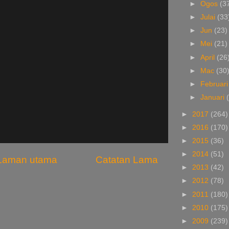
►
Ogos
(3
►
Julai
(33
►
Jun
(23)
►
Mei
(21)
►
April
(26
►
Mac
(30
►
Februar
►
Januari
►
2017
(264)
►
2016
(170)
►
2015
(36)
►
2014
(51)
Laman utama
Catatan Lama
►
2013
(42)
►
2012
(78)
►
2011
(180)
►
2010
(175)
►
2009
(239)