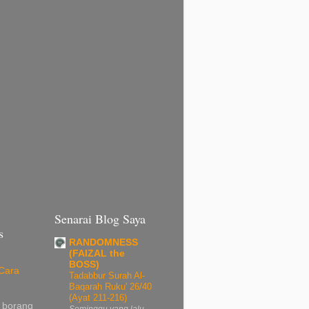
Senarai Blog Saya
s
RANDOMNESS
(FAIZAL the
BOSS)
Cara
Tadabbur Surah Al-
Baqarah Ruku' 26/40
(Ayat 211-216)
 borang
Seminggu yang lalu