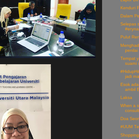
Kenduri 
Dalam Per
Selepas s
#erynaz
Pulut Re
Menghadi
penilai 
Tempat ya
suami 
#HidupHit
jadi ma
Esok ada
ambil E
Laksa
When a s
consult
Doa Seor
#UUM Te
Shopping