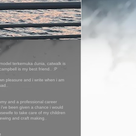
model terkemuka dunia, catwalk is
campbell is my best friend.. :P
own pleasure and i write when i am
sad..
my and a professional career
f i've been given a chance i would
usewife to take care of my children
ewing and craft making..
e