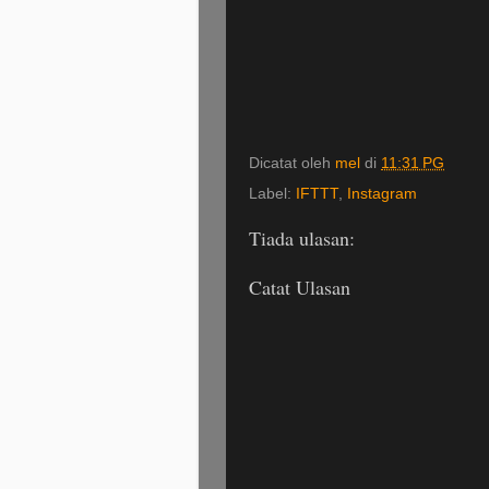
Dicatat oleh
mel
di
11:31 PG
Label:
IFTTT
,
Instagram
Tiada ulasan:
Catat Ulasan