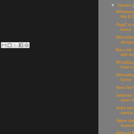
▼
Januari
#Photoses
Me & Dr
Pagi2 ni 
kasut..
#throwba
dengan
Baru tak 
dah ter.
#FirstDa
Feel ne
#throwbac
home. #
New Stor
Selamat 
akan m
Suka betu
specia.
Sekor dar
Austral
#PrivateT