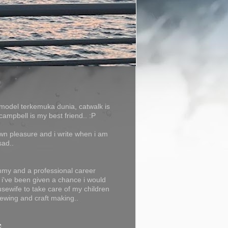
model terkemuka dunia, catwalk is
campbell is my best friend.. :P
own pleasure and i write when i am
sad..
my and a professional career
f i've been given a chance i would
usewife to take care of my children
ewing and craft making..
e