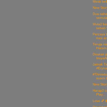
Mesti bel
New Stor
Dua saha
semula
Mula2 ba
sebab y
Percaya 
nasi ar
Teruja na
Haram..
Doakan p
InsyaAl
Jamak Ta
#ErynaZ
#Throwba
suami t
New Stor
Harap2 ce
Play...
Love 💕 