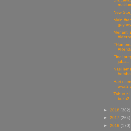
Dia cakap
makluml
New Stor
Main #te
gayanya
Menanti s
#Merpa
#Homema
#Renda
Final pre
juba...
Nasi lema
hamba l
Hari ni e
awal2 d
Tahun ni 
buku2 #
►
2018
(362)
►
2017
(264)
►
2016
(170)