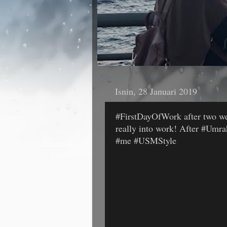
Isnin, 28 Januari 2019
#FirstDayOfWork after two wee
really into work! After #Um
#me #USMStyle