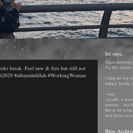
Ini saya..
Saya seorang 
ks break. Feel new & free but still not
my life, naomi 
rah2029 #alhamdulillah #WorkingWoman
I blog for my 
happy, lonely, 
~mel
~a wife, a mom
woman... but i
like to be a ho
and focus on s
Blog Archiv