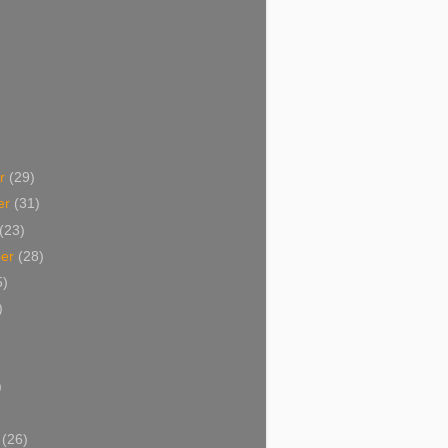
er
(29)
er
(31)
(23)
ber
(28)
5)
)
)
)
i
(26)