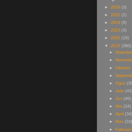
►
2026
(3)
►
2025
(2)
►
2024
(9)
►
2023
(3)
►
2020
(18)
▼
2019
(380)
►
Disemb
►
Novemb
►
Oktober
►
Septem
►
Ogos
(3
►
Julai
(43
►
Jun
(40)
►
Mei
(24)
►
April
(34
►
Mac
(24
►
Februar