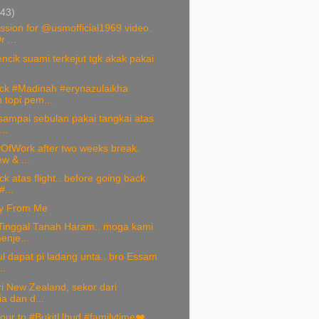
(43)
sion for @usmofficial1969 video.
 ...
encik suami terkejut tgk akak pakai
.
ck #Madinah #erynazulaikha
 topi pem...
sampai sebulan pakai tangkai atas
..
yOfWork after two weeks break.
w & ...
k atas flight.. before going back
...
y From Me
Tinggal Tanah Haram.. moga kami
enje...
l dapat pi ladang unta.. bro Essam
..
i New Zealand, sekor dari
ia dan d...
our to #BukitUhud #familytime❤️