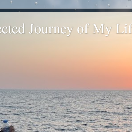
ted Journey of My Life
.