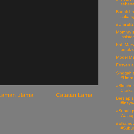
sebena
Budak hap
suka sg
#Umrah2
Mommy’s 
insiste
Kaff Mar
untuk o
Model Ma
Fesyen a
Singgah 
#Umra
#Skecher
Clarks 
Laman utama
Catatan Lama
Bersiap s
#InsyaA
#Subuh p
Walaup
#alhamdu
#Subuh