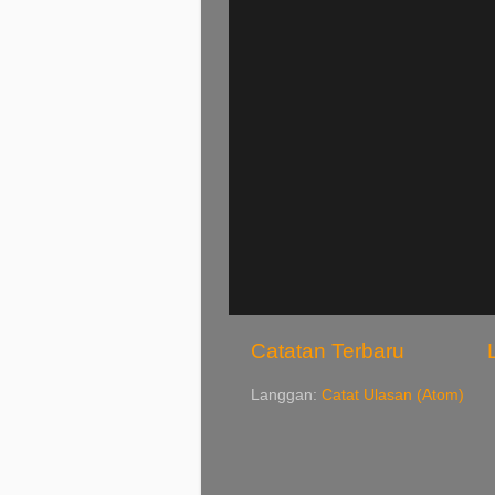
Catatan Terbaru
Langgan:
Catat Ulasan (Atom)