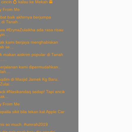
i cincin 💍 kalau ke Mekah 🕋
y From Me
bat baik akhirnya berjumpa
 di Tanah...
wa #ErynaZulaikha ada rasa risau
in...
tak kami berjaya menghabiskan
ab se...
k makan aiskrim popular di Tanah
 ...
erjalanan kami dipermudahkan..
lah....
qdim di Masjid Jamek Kg Baru..
ulai...
ck #Nasikandaq sedap! Tapi encik
ak...
y From Me
patla sikit bila tekan kat Apple Car
this so much. #umrah2019