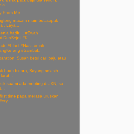
 dia nak pack baju dia sendiri,
a ...
y From Me
ngteng macam main bolasepak
 . Laya...
enja hadir.... #Ewah
tiDuaSejoli #K...
de #bfast #NasiLemak
ngKerang #Sambal...
paration. Susah betul cari baju atau
k buah bidara, Sayang selasih
urut...
ncik suami ada meeting di JKN, so
...
first time papa merasa uruskan
ery...