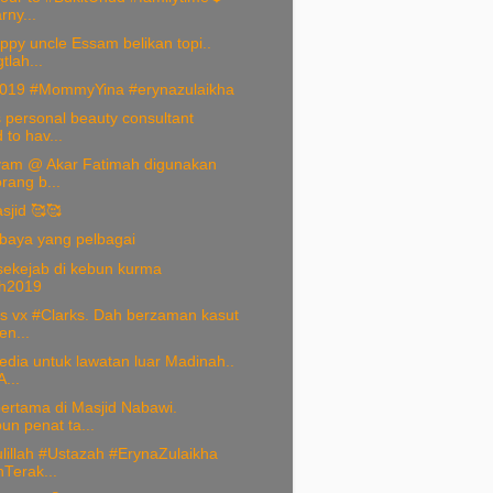
rny...
py uncle Essam belikan topi..
tlah...
019 #MommyYina #erynazulaikha
personal beauty consultant
d to hav...
yam @ Akar Fatimah digunakan
rang b...
sjid 🥰🥰
baya yang pelbagai
sekejab di kebun kurma
h2019
s vx #Clarks. Dah berzaman kasut
en...
edia untuk lawatan luar Madinah..
...
ertama di Masjid Nabawi.
un penat ta...
lillah #Ustazah #ErynaZulaikha
Terak...