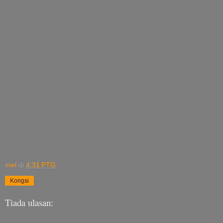
mel
di
4:31 PTG
Kongsi
Tiada ulasan: