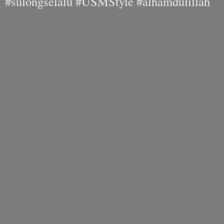
#sulongselalu #USMStyle #alhamdulillah