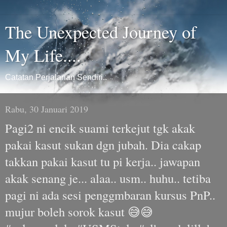
The Unexpected Journey of
My Life....
Catatan Perjalanan Sendiri..
Rabu, 30 Januari 2019
Pagi2 ni encik suami terkejut tgk akak
pakai kasut sukan dgn jubah. Dia cakap
takkan pakai kasut tu pi kerja.. jawapan
akak senang je... alaa.. usm.. huhu.. tetiba
pagi ni ada sesi penggmbaran kursus PnP..
mujur boleh sorok kasut 😅😅