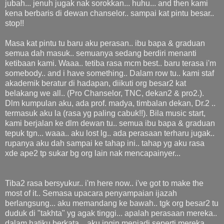
jubah... jenuh jugak nak sorokkan... huhu... and then kami
kena berbaris di dewan chanselor.. sampai kat pintu besar..
stop!!
Masa kat pintu tu baru aku perasan.. ibu bapa & graduan
semua dah masuk.. semuanya sedang berdiri menanti
ketibaan kami. Waaa.. tetiba rasa mcm best.. baru terasa i'm
somebody.. and i have something.. Dalam row tu.. kami staf
akademik beratur di hadapan, diikuti org besar2 kat
belakang we all.. (Pro Chanselor, TNC, dekan2 & pro2.).
Dlm kumpulan aku, ada prof. madya, timbalan dekan, Dr.2 ..
termasuk aku la (rasa yg paling cabuk!!). Bila music start,
kami berjalan ke dlm dewan tu.. semua ibu bapa & graduan
tepuk tgn... waaa.. aku lost lg.. ada perasaan terharu jugak..
rupanya aku dah sampai ke tahap ini.. tahap yg aku rasa
xde ape2 tp sukar bg org lain nak mencapainyer...
Tiba2 rasa bersyukur.. i'm here now.. i've got to make the
most of it.. Semasa upacara penyampaian ijazah
berlangsung... aku memandang ke bawah.. tgk org besar2 tu
duduk di "takhta" yg agak tinggi... apalah perasaan mereka..
dalam hatiku berkata... aku ingin menjadi seperti mereka...