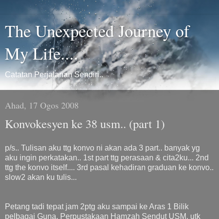
The Unexpected Journey of
My Life....
Catatan Perjalanan Sendiri..
Ahad, 17 Ogos 2008
Konvokesyen ke 38 usm.. (part 1)
p/s.. Tulisan aku ttg konvo ni akan ada 3 part.. banyak yg
aku ingin perkatakan.. 1st part ttg perasaan & cita2ku... 2nd
ttg the konvo itself.... 3rd pasal kehadiran graduan ke konvo..
slow2 akan ku tulis...
Petang tadi tepat jam 2ptg aku sampai ke Aras 1 Bilik
pelbagai Guna, Perpustakaan Hamzah Sendut USM, utk