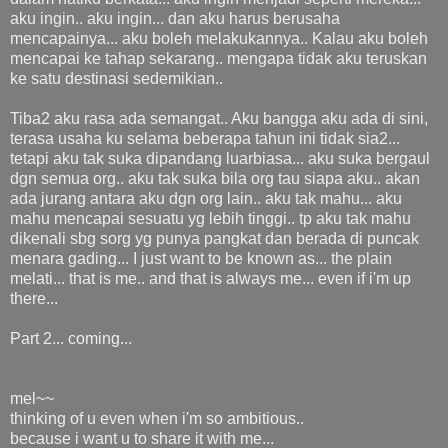
aku ingin.. aku ingin... dan aku harus berusaha
mencapainya... aku boleh melakukannya.. Kalau aku boleh
mencapai ke tahap sekarang.. mengapa tidak aku teruskan
ke satu destinasi sedemikian..
Tiba2 aku rasa ada semangat.. Aku bangga aku ada di sini,
terasa usaha ku selama beberapa tahun ini tidak sia2...
tetapi aku tak suka dipandang luarbiasa... aku suka bergaul
dgn semua org.. aku tak suka bila org tau siapa aku.. akan
ada jurang antara aku dgn org lain.. aku tak mahu... aku
mahu mencapai sesuatu yg lebih tinggi.. tp aku tak mahu
dikenali sbg sorg yg punya pangkat dan berada di puncak
menara gading... I just want to be known as... the plain
melati... that is me.. and that is always me... even if i'm up
there...
Part 2... coming...
mel~~
thinking of u even when i'm so ambitious..
because i want u to share it with me...