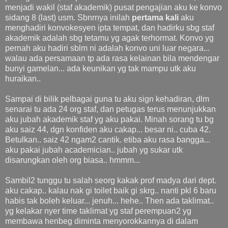
menjadi wakil (staf akademik) pusat pengajian aku ke konvo
sidang 8 (last) usm. Sbnrnya inilah
pertama kali
aku
menghadiri konvokesyen ipta tempat, dan hadirku sbg staf
akademik adalah sbg tetamu yg agak terhormat. Konvo yg
pernah aku hadiri sblm ni adalah konvo uni luar negara...
walau ada persamaan tp ada rasa kelainan bila mendengar
bunyi gamelan... ada keunikan yg tak mampu utk aku
huraikan..
Sampai di bilik pelbagai guna tu aku sign kehadiran, dlm
senarai tu ada 24 org staf, dan petugas terus menunjukkan
aku jubah akademik staf yg aku pakai. Minah sorang tu bg
aku saiz 44, dgn konfiden aku cakap... besar ni.. cuba 42.
Betulkan.. saiz 42 ngam2 cantik. etiba aku rasa bangga...
aku pakai jubah academician.. jubah yg sukar utk
disarungkan oleh org biasa.. hmmm...
Sambil2 tunggu tu salah seorg kakak prof madya dari dept.
aku cakap.. kalau nak gi toilet baik gi skrg.. nanti pkl 6 baru
habis tak boleh keluar... jenuh... hehe.. Then ada taklimat..
yg kelakar nyer time taklimat yg staf perempuan2 yg
membawa henbeg diminta menyorokkannya di dalam