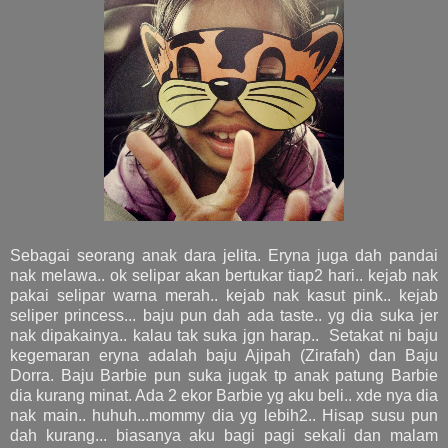
Sebagai seorang anak dara jelita. Eryna juga dah pandai
nak melawa.. ok selipar akan bertukar tiap2 hari.. kejab nak
pakai selipar warna merah.. kejab nak kasut pink.. kejab
seliper princess... baju pun dah ada taste.. yg dia suka jer
nak dipakainya.. kalau tak suka jgn harap.. Setakat ni baju
kegemaran eryna adalah baju Ajipah (Zirafah) dan Baju
Dorra. Baju Barbie pun suka jugak tp anak patung Barbie
dia kurang minat. Ada 2 ekor Barbie yg aku beli.. xde nya dia
nak main.. huhuh...mommy dia yg lebih2.. Hisap susu pun
dah kurang... biasanya aku bagi pagi sekali dan malam