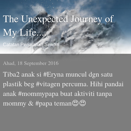
The Unexpected Journey of
My Life....
Catatan Perjalanan Sendiri..
Ahad, 18 September 2016
Tiba2 anak si #Eryna muncul dgn satu
plastik beg #vitagen percuma. Hihi pandai
anak #mommypapa buat aktiviti tanpa
mommy & #papa teman😍😍