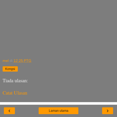
mel
di
12:25 PTG
Kongsi
Tiada ulasan:
Catat Ulasan
‹
›
Laman utama