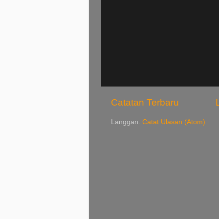
Catatan Terbaru
Langgan:
Catat Ulasan (Atom)