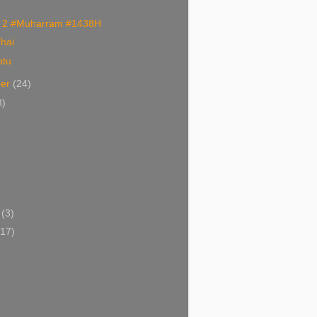
nin 2 #Muharram #1438H
hai
btu
ber
(24)
3)
i
(3)
(17)