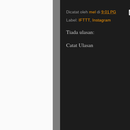
Dicatat oleh
mel
di
9:01 PG
Label:
IFTTT
,
Instagram
Tiada ulasan:
Catat Ulasan