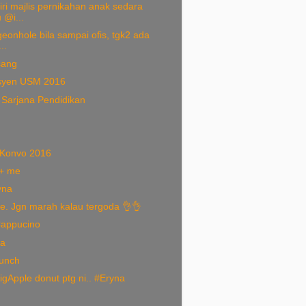
ri majlis pernikahan anak sedara
 @i...
eonhole bila sampai ofis, tgk2 ada
..
sang
syen USM 2016
 Sarjana Pendidikan
Konvo 2016
 + me
yna
e. Jgn marah kalau tergoda 👌👌
appucino
na
unch
gApple donut ptg ni.. #Eryna