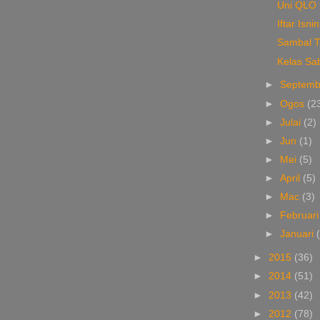
Uni QLO
Iftar Is
Sambal T
Kelas Sa
►
Septem
►
Ogos
(2
►
Julai
(2)
►
Jun
(1)
►
Mei
(5)
►
April
(5)
►
Mac
(3)
►
Februar
►
Januari
►
2015
(36)
►
2014
(51)
►
2013
(42)
►
2012
(78)