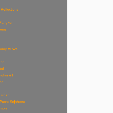
 Reflections
Pangkor
beng
mmy #Love
ng..
ai..
ngkor #1
g..
 sihat
Pusat Sejahtera
emon