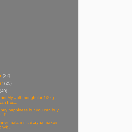
er
(22)
er
(25)
(40)
rini My #bff menghulur 1/2kg
an has...
 buy happiness but you can buy
 Fi...
inner malam ni.. #Eryna makan
bnyk ...