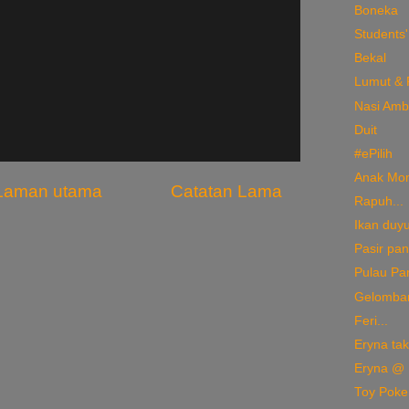
Boneka
Students'
Bekal
Lumut & 
Nasi Am
Duit
#ePilih
Anak Mo
Laman utama
Catatan Lama
Rapuh...
Ikan duyu
Pasir pant
Pulau Pa
Gelomban
Feri...
Eryna tak
Eryna @ 
Toy Pok