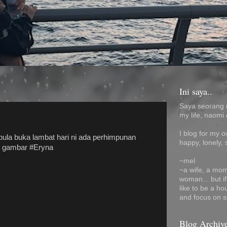
Ini saya..
Saya seorang 
my life, naomi 
I blog for my 
 pula buka lambat hari ni ada perhimpunan
happy, lonely, 
il gambar #Eryna
~mel
~a wife, a mom
woman... but i
like to be a ho
and focus on s
Blog Archiv