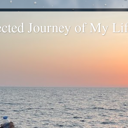
ted Journey of My Life
.