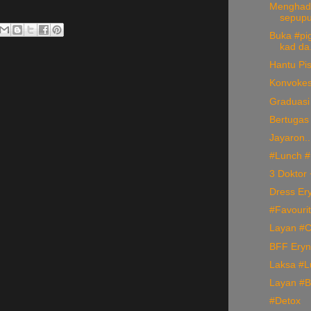
Menghadi
sepupu
Buka #pig
kad da.
Hantu Pi
Konvoke
Graduasi
Bertugas
Jayaron..
#Lunch #
3 Doktor
Dress Er
#Favourit
Layan #C
BFF Ery
Laksa #L
Layan #Bi
#Detox