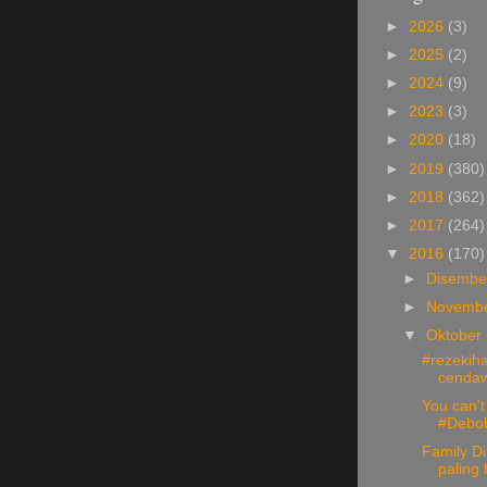
►
2026
(3)
►
2025
(2)
►
2024
(9)
►
2023
(3)
►
2020
(18)
►
2019
(380)
►
2018
(362)
►
2017
(264)
▼
2016
(170)
►
Disemb
►
Novemb
▼
Oktober
#rezekiha
cendaw
You can't
#Debob.
Family D
paling 