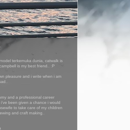
model terkemuka dunia, catwalk is
campbell is my best friend.. :P
own pleasure and i write when i am
sad..
my and a professional career
f i've been given a chance i would
usewife to take care of my children
ewing and craft making..
e