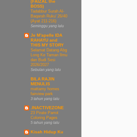
(FAIZAL the
BOSS)
Tadabbur Surah Al-
Baqarah Ruku' 26/40
(Ayat 211-216)
Seminggu yang lalu
Je M'apelle IDA
RAHAYU and
THIS MY STORY
Selamat Datang Abg
Long Ke Taman Ilmu
dan Budi Sesi
2026/2027
Sebulan yang lalu
BILA RAJIN
MENULIS
mattamy homes
fairview park
3 tahun yang lalu
.INACTIVEZONE
23 Pirate Parrot
Coloring Pages
5 tahun yang lalu
Kisah Hidup Ku
...