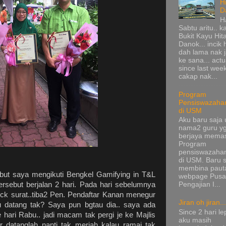
H
D
H
Sabtu aritu.. k
Bukit Kayu Hi
Danok... incik
dah lama nak 
ke sana... actu
since last wee
cakap nak...
Program
Pensiswazaha
di USM
Aku baru saja 
nama2 guru y
berjaya mema
Program
pensiswazaha
di USM. Baru s
membina pauta
ebut saya mengikuti Bengkel Gamifying in T&L
webpage Pusa
tersebut berjalan 2 hari. Pada hari sebelumnya
Pengajian I...
eck surat..tiba2 Pen. Pendaftar Kanan menegur
Jiran oh jiran...
ru datang tak? Saya pun bgtau dia.. saya ada
Since 2 hari le
hari Rabu.. jadi macam tak pergi je ke Majlis
aku masih
Dr datanglah nanti tak meriah kalau ramai tak