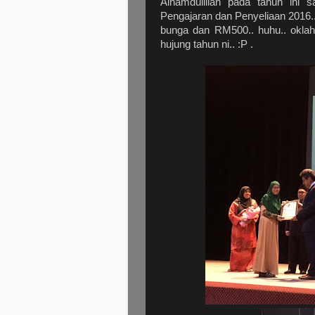
Alhamdulillah pada tahun ini s
Pengajaran dan Penyeliaan 2016..
bunga dan RM500.. huhu.. oklah 
hujung tahun ni.. :P .