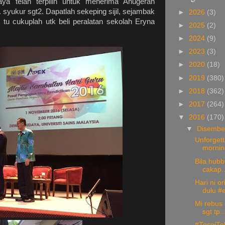
aya telah terpilih untuk menerima Anugerah
 syukur sgt2. Dapatlah sekeping sijil, sejambak
►
2026
(3)
tu cukuplah utk beli peralatan sekolah Eryna
►
2025
(2)
►
2024
(9)
►
2023
(3)
►
2020
(18)
►
2019
(380)
►
2018
(362)
►
2017
(264)
▼
2016
(170)
▼
Disemb
Unforgett
mornin
Bila hubb
cakap.
Hari ni o
dulu #e
Mi rebus 
sgt tp..
#ToseiTel