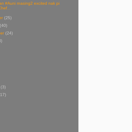
an #Auni masing2 excited nak pi
hef...
er
(25)
(40)
ber
(24)
3)
i
(3)
(17)