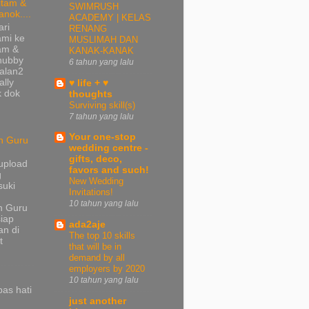
itam &
SWIMRUSH
anok....
ACADEMY | KELAS
ari
RENANG
ami ke
MUSLIMAH DAN
tam &
KANAK-KANAK
 hubby
6 tahun yang lalu
jalan2
ally
♥ life + ♥
k dok
thoughts
Surviving skill(s)
7 tahun yang lalu
Your one-stop
n Guru
wedding centre -
gifts, deco,
upload
favors and such!
g
New Wedding
suki
Invitations!
10 tahun yang lalu
n Guru
iap
ada2aje
n di
The top 10 skills
t
that will be in
demand by all
employers by 2020
10 tahun yang lalu
pas hati
just another