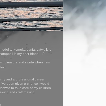
model terkemuka dunia, catwalk is
campbell is my best friend.. :P
own pleasure and i write when i am
sad..
my and a professional career
f i've been given a chance i would
usewife to take care of my children
ewing and craft making..
e