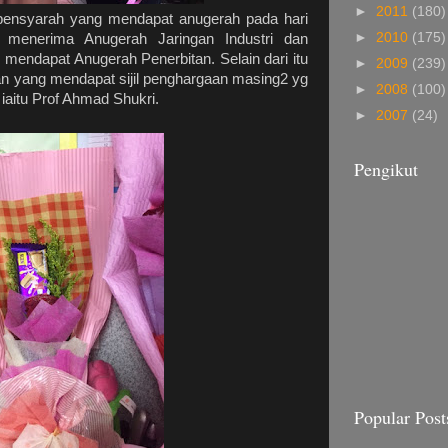
►
2011
(180)
 pensyarah yang mendapat anugerah pada hari
►
2010
(175)
g menerima Anugerah Jaringan Industri dan
endapat Anugerah Penerbitan. Selain dari itu
►
2009
(239)
an yang mendapat sijil penghargaan masing2 yg
►
2008
(100)
aitu Prof Ahmad Shukri.
►
2007
(24)
Pengikut
Popular Post