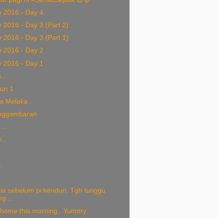
v 2016 - Day 4
 2016 - Day 3 (Part 2)
 2016 - Day 3 (Part 1)
v 2016 - Day 2
v 2016 - Day 1
...
un 1
la Melaka
enggambaran
...
..
.
ia sebelum pi kenduri. Tgh tunggu
g...
 home this morning.. Yummy..