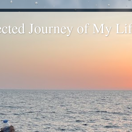
ted Journey of My Life
.