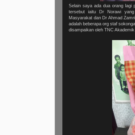
Selain saya ada dua orang lagi
tersebut iaitu Dr Norawi yan
Masyarakat dan Dr Ahmad Zamri m
adalah beberapa org staf sokong
disampaikan oleh TNC Akademik i