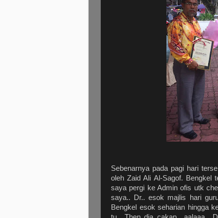
Sebenarnya pada pagi hari ters
oleh Zaid Ali Al-Sagof. Bengkel 
saya pergi ke Admin ofis utk ch
saya.. Dr.. esok majlis hari gu
Bengkel esok seharian hingga ke 
tu.. Then dia cakap.. aalaaa.. 