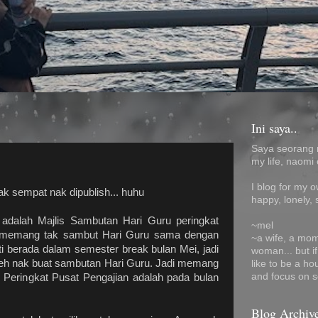
Ini saya..
Saya seorang 
my life, naomi 
I blog for my 
ak sempat nak dipublish... huhu
happy, lonely, 
adalah Majlis Sambutan Hari Guru peringkat
~mel
mi memang tak sambut Hari Guru sama dengan
~a wife, a mom
ti berada dalam semester break bulan Mei, jadi
woman... but i
boleh nak buat sambutan Hari Guru. Jadi memang
like to be a ho
and focus on s
 Peringkat Pusat Pengajian adalah pada bulan
Blog Archiv