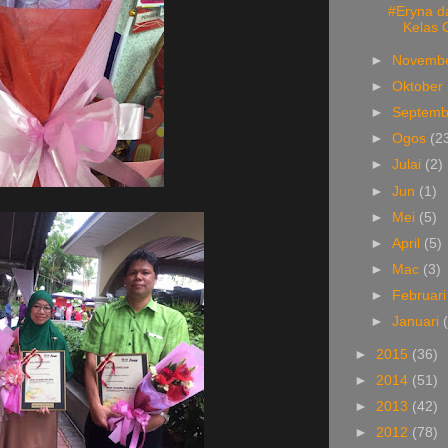
#Eryna d
Kelas C
►
Novemb
►
Oktober
►
Septem
►
Ogos
(2
►
Julai
(2)
►
Jun
(1)
►
Mei
(5)
►
April
(5)
►
Mac
(3)
►
Februar
►
Januari
►
2015
(36)
►
2014
(51)
►
2013
(42)
►
2012
(78)