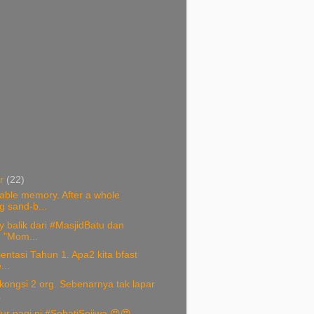
er
(22)
able memory. After a whole
g sand-b...
y balik dari #MasjidBatu dan
. "Mom...
rientasi Tahun 1. Apa2 kita bfast
...
kongsi 2 org. Sebenarnya tak lapar
.
ur pagi ni #SehatiSejiwa 😍😍