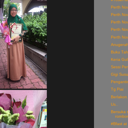
Perth No
Perth Nov
Perth Nov
Perth No
Perth No
Anugerah
Buku Tah
Keria Gu
Sessi P
Gigi Susu
Pengantin
Tg Piai
Berlakon.
Us..
Bersuka r
rombon
#Bfast at