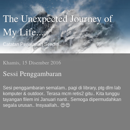
The Unexpected Journey of
My Life....
Catatan Perjalanan Sendiri..
Khamis, 15 Disember 2016
Sessi Penggambaran
Sesi penggambaran semalam.. pagi di library, ptg dlm lab
komputer & outdoor.. Terasa mcm retis2 gitu.. Kita tunggu
tayangan filem ini Januari nanti.. Semoga dipermudahkan
segala urusan.. Insyaallah.. 😍😍