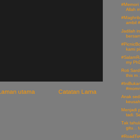
#Memori i
Allah m
#Maghrib
ambil #
Jadilah i
bersam
#PicnicB
kami p
#SalamRab
my PhD
Roti Sard
this m..
#IniBukan
#momm
Laman utama
Catatan Lama
Anak sed
keusah
Menjadi p
tadi. Se
Tak tahul
gitu... 
#RoadToG