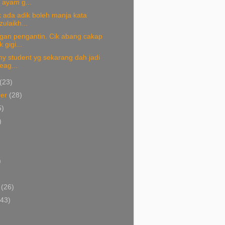
 ayam g...
k ada adik boleh manja kata
ulaikh...
gan pengantin. Cik abang cakap
gigi...
y student yg sekarang dah jadi
eag...
(23)
ber
(28)
5)
)
)
)
i
(26)
(43)