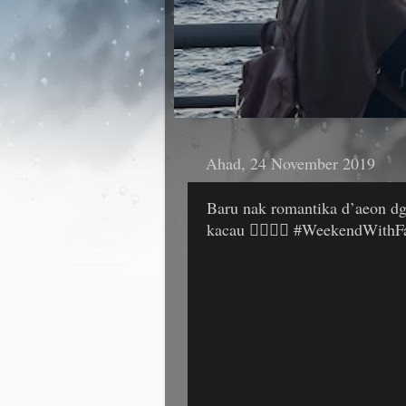
Ahad, 24 November 2019
Baru nak romantika d’aeon dg
kacau 🤦‍♀️🤦‍♀️ #WeekendWith