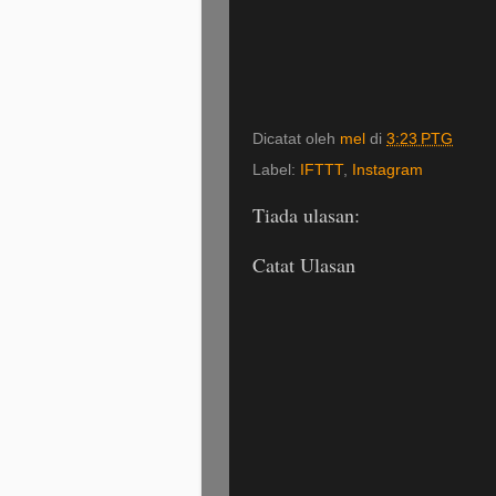
Dicatat oleh
mel
di
3:23 PTG
Label:
IFTTT
,
Instagram
Tiada ulasan:
Catat Ulasan