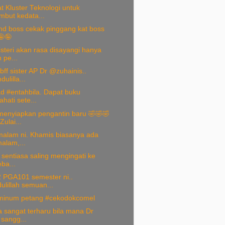
 Kluster Teknologi untuk
but kedata...
ond boss cekak pinggang kat boss
🤪🤪
steri akan rasa disayangi hanya
 pe...
ff sister AP Dr @zuhainis..
ulilla...
d #entahbila. Dapat buku
hati sete...
nyiapkan pengantin baru 🤣🤣🤣
ulai...
malam ni. Khamis biasanya ada
alam,...
. sentiasa saling mengingati ke
ba...
 PGA101 semester ni..
ulillah semuan...
minum petang #cekodokcomel
 sangat terharu bila mana Dr
 sangg...