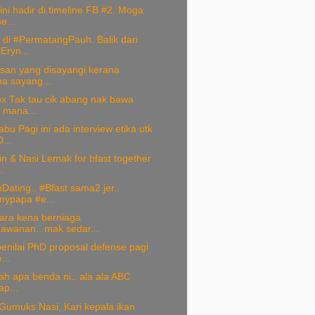
ni hadir di timeline FB #2. Moga
e...
 di #PermatangPauh. Balik dari
Eryn...
nsan yang disayangi kerana
a sayang...
ox Tak tau cik abang nak bawa
i mana...
u Pagi ini ada interview etika utk
...
in & Nasi Lemak for bfast together
.
Dating.. #Bfast sama2 jer..
ypapa #e...
ara kena berniaga
awanan.. mak sedar...
enilai PhD proposal defense pagi
...
ah apa benda ni.. ala ala ABC
tap...
umuks Nasi, Kari kepala ikan