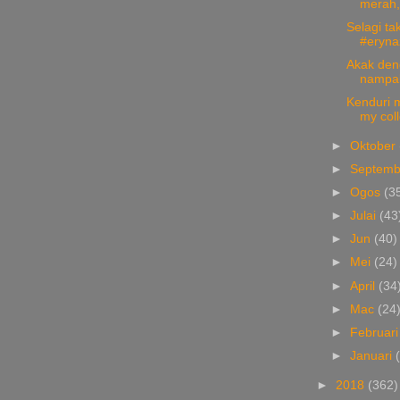
merah,
Selagi ta
#erynaz
Akak den
nampak 
Kenduri m
my coll
►
Oktober
►
Septem
►
Ogos
(3
►
Julai
(43
►
Jun
(40)
►
Mei
(24)
►
April
(34
►
Mac
(24
►
Februar
►
Januari
►
2018
(362)