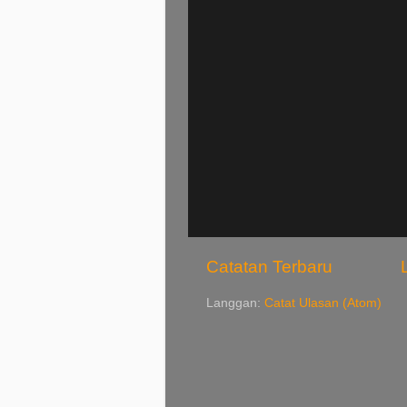
Catatan Terbaru
Langgan:
Catat Ulasan (Atom)