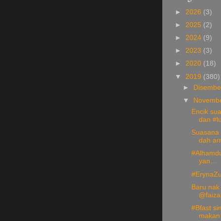
►
2026
(3)
►
2025
(2)
►
2024
(9)
►
2023
(3)
►
2020
(18)
▼
2019
(380)
►
Disemb
▼
Novemb
Encik su
dan #lu
Suasana 
dah arr
#Alhamduli
yan...
#ErynaZ
Baru nak
@faizal
#Bfast si
makan 