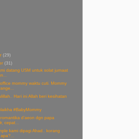
er
(29)
er
(31)
ami datang USM untuk solat jumaat
n...
office mommy waktu cuti. Mommy
ange...
llah.. Hari ini Allah beri kesihatan
ulaikha #BabyMommy
 romantika d’aeon dgn papa
r, cepat...
mple kami dipagi Ahad.. korang
apa?...