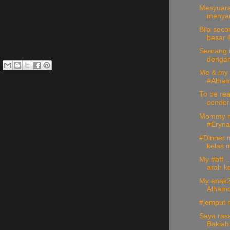
Mesyuarat
menyam
Bila sec
besar 
Seorang i
dengan
Me & my b
#Alhamd
To be rea
cendera
Mommy me
#ErynaZ
#Dinner 
kelas m
My #bff .
arah ke
My anak2
Alhamd
#jemput 
Saya rasa
Bakiah