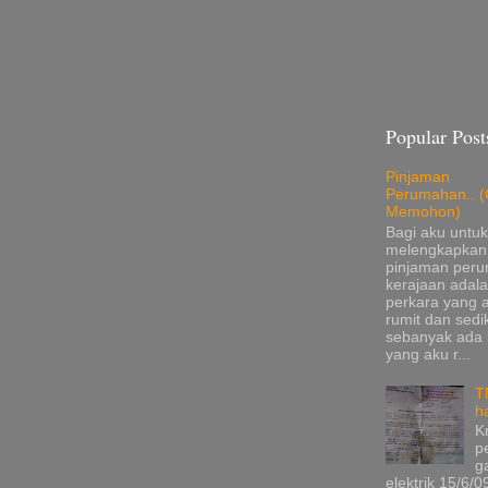
Popular Post
Pinjaman
Perumahan.. (
Memohon)
Bagi aku untuk
melengkapkan
pinjaman per
kerajaan adala
perkara yang 
rumit dan sedik
sebanyak ada
yang aku r...
T
h
K
p
g
elektrik 15/6/0