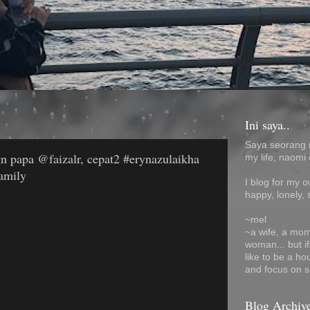
Ini saya..
Saya seorang 
n papa @faizalr, cepat2 #erynazulaikha
my life, naomi 
Family
I blog for my 
happy, lonely, 
~mel
~a wife, a mom
woman... but i
like to be a ho
and focus on s
Blog Archiv