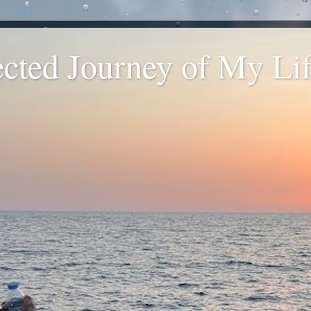
ted Journey of My Life
.