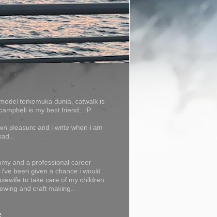
model terkemuka dunia, catwalk is
campbell is my best friend.. :P
own pleasure and i write when i am
sad..
my and a professional career
f i've been given a chance i would
usewife to take care of my children
ewing and craft making..
e