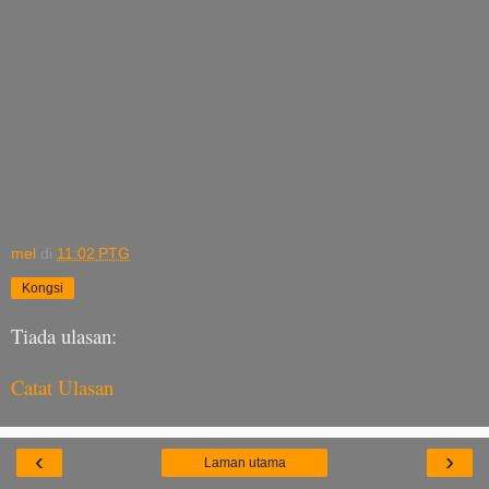
mel
di
11:02 PTG
Kongsi
Tiada ulasan:
Catat Ulasan
‹
›
Laman utama