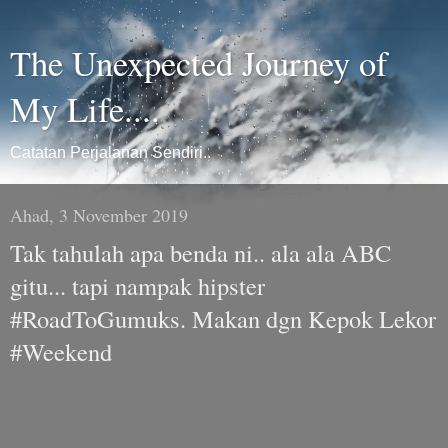
The Unexpected Journey of
My Life....
Catatan Perjalanan Sendiri..
Ahad, 3 November 2019
Tak tahulah apa benda ni.. ala ala ABC
gitu... tapi nampak hipster
#RoadToGumuks. Makan dgn Kepok Lekor
#Weekend