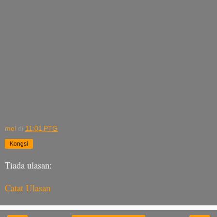
mel
di
11:01 PTG
Kongsi
Tiada ulasan:
Catat Ulasan