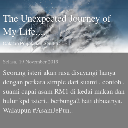
The Unexpected Journey of
My Life....
Catatan Perjalanan Sendiri..
Selasa, 19 November 2019
Seorang isteri akan rasa disayangi hanya
dengan perkara simple dari suami.. contoh..
suami capai asam RM1 di kedai makan dan
hulur kpd isteri.. berbunga2 hati dibuatnya.
Walaupun #AsamJePun..