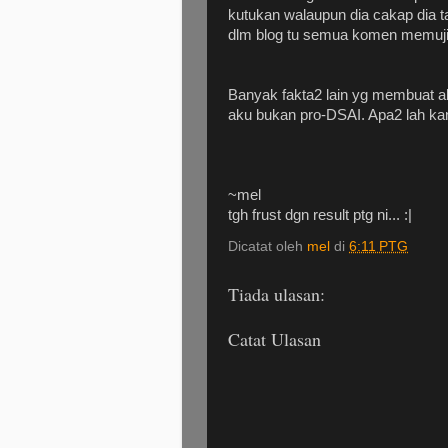
kutukan walaupun dia cakap dia ta
dlm blog tu semua komen memuji.
Banyak fakta2 lain yg membuat a
aku bukan pro-DSAI. Apa2 lah kan
~mel
tgh frust dgn result ptg ni... :|
Dicatat oleh
mel
di
6:11 PTG
Tiada ulasan:
Catat Ulasan