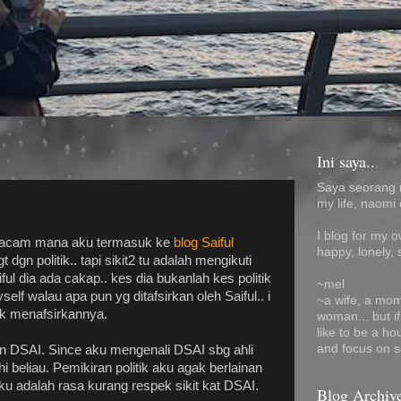
Ini saya..
Saya seorang 
my life, naomi 
I blog for my 
 macam mana aku termasuk ke
blog Saiful
happy, lonely, 
t dgn politik.. tapi sikit2 tu adalah mengikuti
ul dia ada cakap.. kes dia bukanlah kes politik
~mel
self walau apa pun yg ditafsirkan oleh Saiful.. i
~a wife, a mom
utk menafsirkannya.
woman... but i
like to be a ho
and focus on s
fan DSAI. Since aku mengenali DSAI sbg ahli
i beliau. Pemikiran politik aku agak berlainan
ku adalah rasa kurang respek sikit kat DSAI.
Blog Archiv