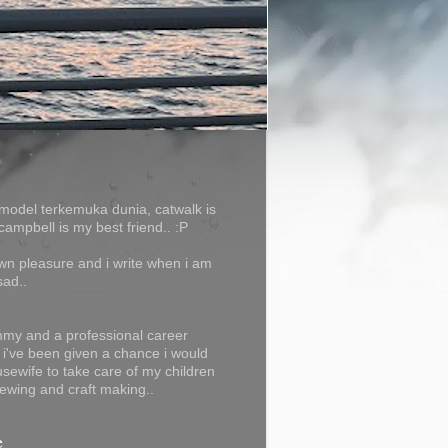
model terkemuka dunia, catwalk is
campbell is my best friend.. :P
own pleasure and i write when i am
sad..
my and a professional career
f i've been given a chance i would
usewife to take care of my children
ewing and craft making..
e