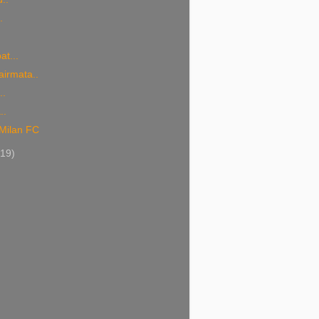
.
t...
airmata..
..
..
 Milan FC
(19)