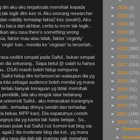
g diri aku aku terpaksala memihak kepada
►
2026
(3)
tak logik dlm kes ni. Aku seorang researcher
►
2025
(2)
 dan validity terhadap fakta2 kes (ewah!). Aku
►
2024
(9)
aku baca dari akhbar, cerita tu mcm tak logik..
an aku rasa there's something wrong
►
2023
(3)
, faktor mau atau tidak, faktor 'virginity'
►
2020
(18)
 'virgin' kan.. mestila ke 'virginan' tu terserlah..
►
2019
(380)
►
2018
(362)
 rasa sedikit simpati pada Saiful.. bukan simpati
an dia sekarang.. Siapa betul @ salah tu hanya
►
2017
(264)
ahu.. DSAI masih boleh hidup sempurna
►
2016
(170)
i Saiful hidup dlm ke'tensen'an walaupun dia yg
►
2015
(36)
sa kita sebagai audience boleh menilai yg mana
a terlalu banyak keraguan yg tidak memihak
►
2014
(51)
 pendidik, bila aku tengok latar belakang
►
2013
(42)
sa universiti Saiful.. aku merasakan kurangnya
►
2012
(78)
diri.. terhadap dirinya sendiri dan terhadap
Dia bekas MPP kan). Dia sepatutnya contoh
►
2011
(180)
angnya dia yg kantoi tak habis belajar.. So..
▼
2010
(175)
sian pulak kat Saiful coz komen kat blog sia
►
Disemb
agak2 dia moderate blog dia kot.. yg mana
►
Novemb
. aku rasa dia dah tak mampu nak menahan