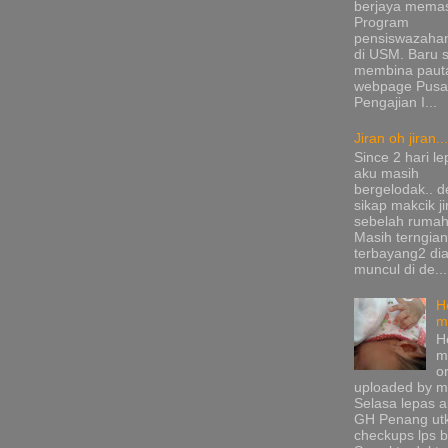
berjaya mema
Program
pensiswazaha
di USM. Baru s
membina pauta
webpage Pusa
Pengajian I...
Jiran oh jiran...
Since 2 hari le
aku masih
bergelodak.. 
sikap makcik ji
sebelah rumah
Masih terngia
terbayang2 di
muncul di de...
H
m
H
m
or
uploaded by me
Selasa lepas a
GH Penang ut
checkups lps b