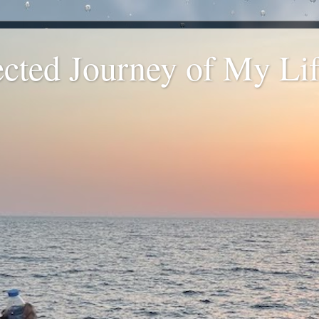
ted Journey of My Life
.