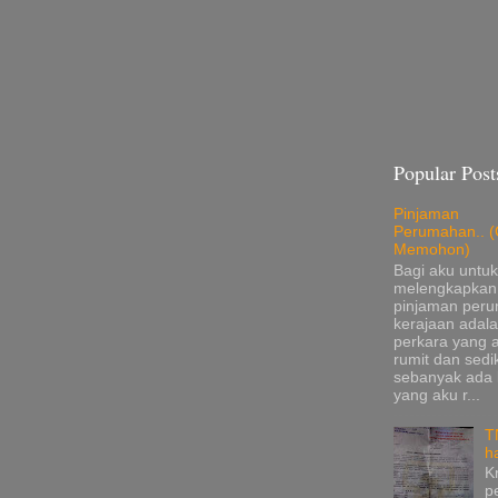
Popular Post
Pinjaman
Perumahan.. (
Memohon)
Bagi aku untuk
melengkapkan
pinjaman per
kerajaan adala
perkara yang 
rumit dan sedik
sebanyak ada
yang aku r...
T
h
K
p