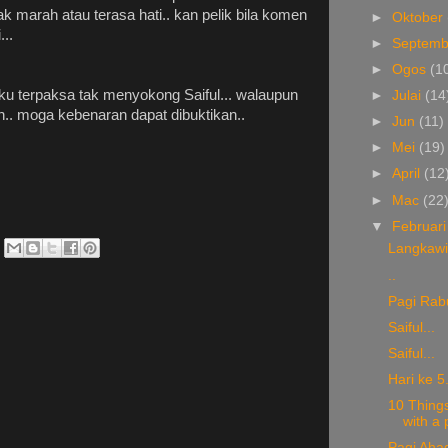
k marah atau terasa hati.. kan pelik bila komen
►
Oktober
..
►
Septem
►
Ogos
(1
ku terpaksa tak menyokong Saiful... walaupun
►
Julai
(14
.. moga kebenaran dapat dibuktikan..
►
Jun
(11)
►
Mei
(19)
►
April
(12
►
Mac
(22
▼
Februar
Langkawi
..
Pagi Rabu
Saiful...
Saiful...
Hari ke 5.
10 Thing
with a p
Pagi Ahad