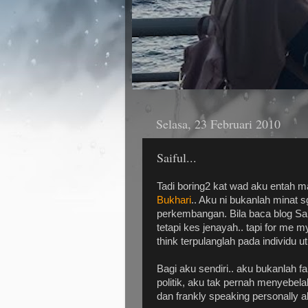
Selasa, 23 Februari 2010
Saiful...
Tadi boring2 kat wad aku entah
Bukhari
.. Aku ni bukanlah minat sg
perkembangan. Bila baca blog Saif
tetapi kes jenayah.. tapi for me my
think terpulanglah pada individu 
Bagi aku sendiri.. aku bukanlah 
politik, aku tak pernah menyebelah
dan frankly speaking personally a