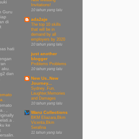
suki
Invitations!
10 tahun yang lalu
n Guru
iap
ada2aje
n di
The top 10 skills
t
that will be in
demand by all
employers by 2020
10 tahun yang lalu
pas hati
just another
dengan
blogger
ran
Problems Problems
 aku.
10 tahun yang lalu
ng2 dan
New Us..New
a
Journey...
Sydney..Fun,
Laughter,Memories
emato
and Damages
a..
10 tahun yang lalu
emato
a.. ,
Wanz Collections
iginally
BKM Eliazara,Bkm
lati.a .
Vicenta,Bkm
ku ke
Serafina
k
11 tahun yang lalu
ersalin.