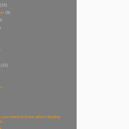
(18)
ber
(9)
0)
)
)
)
i
(15)
..
...
..
s you need to know about dealing
r...
..