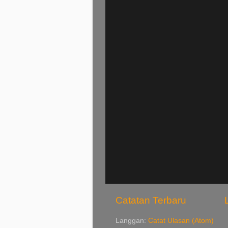
Catatan Terbaru
Langgan:
Catat Ulasan (Atom)