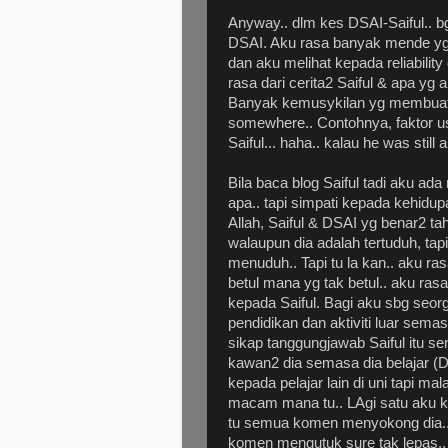
Anyway.. dlm kes DSAI-Saiful.. b
DSAI. Aku rasa banyak mende yg 
dan aku melihat kepada reliability
rasa dari cerita2 Saiful & apa yg 
Banyak kemusykilan yg membuatk
somewhere.. Contohnya, faktor usia
Saiful... haha.. kalau he was still a
Bila baca blog Saiful tadi aku ada
apa.. tapi simpati kepada kehidup
Allah, Saiful & DSAI yg benar2 t
walaupun dia adalah tertuduh, tap
menuduh.. Tapi tu la kan.. aku ra
betul mana yg tak betul.. aku ras
kepada Saiful. Bagi aku sbg seorg
pendidikan dan aktiviti luar sema
sikap tanggungjawab Saiful itu sen
kawan2 dia semasa dia belajar (
kepada pelajar lain di uni tapi mal
macam mana tu.. LAgi satu aku ke
tu semua komen menyokong dia.. 
komen mengutuk sure tak lepas.