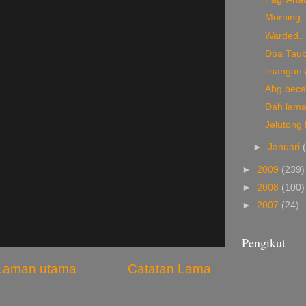
Morning..
Warded..
Doa Tauba
linangan 
Abg beca
Dah lama
Jelutong
►
Januari
►
2009
(239)
►
2008
(100)
►
2007
(24)
Pengikut
Laman utama
Catatan Lama