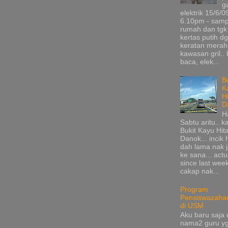
g
elektrik 15/6/0
6.10pm - samp
rumah dan tgk
kertas putih d
keratan merah
kawasan gril.. 
baca, elek...
B
K
H
D
H
Sabtu aritu.. k
Bukit Kayu Hi
Danok... incik
dah lama nak 
ke sana... actu
since last wee
cakap nak...
Program
Pensiswazaha
di USM
Aku baru saja 
nama2 guru y