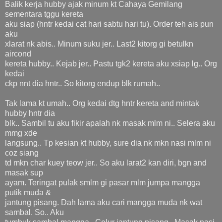
Balik kerja hubby ajak minum kt Cahaya Gemilang
sementara tggu kereta
aku siap (hntr kedai cat hari sabtu hari tu). Order teh ais pun
aku
xlarat nk abis.. Minum suku jer.. Last2 kitorg gi betulkn
aircond
kereta hubby.. Kejab jer.. Pastu tgk2 kereta aku xsiap lg.. Org
kedai
ckp nnt dia hntr.. So kitorg endup blk rumah..
Tak lama kt umah.. Org kedai dtg hntr kereta and mintak
hubby hntr dia
blk.. Sambil tu aku fikir apalah nk masak mlm ni.. Selera aku
mmg xde
langsung.. Tp kesian kt hubby, sure dia nk mkn nasi mlm ni
coz siang
td mkn char kuey teow jer.. So aku larat2 kan diri, bgn and
masak sup
ayam. Teringat pulak smlm gi pasar mlm jumpa mangga
putik muda &
jantung pisang. Dah lama aku cari mangga muda nk wat
sambal. So.. Aku