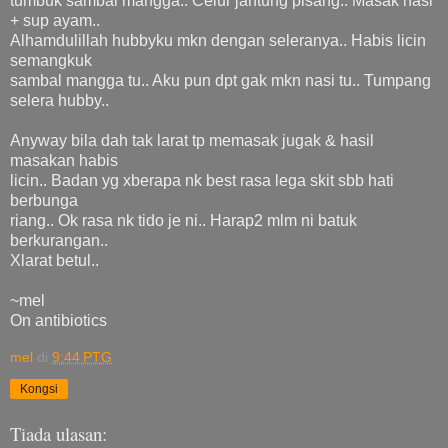
tumbuk sambal mangga.. Celur jantung pisang.. Masak nasi
+ sup ayam..
Alhamdulillah hubbyku mkn dengan seleranya.. Habis licin
semangkuk
sambal mangga tu.. Aku pun dpt gak mkn nasi tu.. Tumpang
selera hubby..
Anyway bila dah tak larat tp memasak jugak & hasil
masakan habis
licin.. Badan yg xberapa nk best rasa lega skit sbb hati
berbunga
riang.. Ok rasa nk tido je ni.. Harap2 mlm ni batuk
berkurangan..
Xlarat betul..
~mel
On antibiotics
mel
di
9:44 PTG
Kongsi
Tiada ulasan: