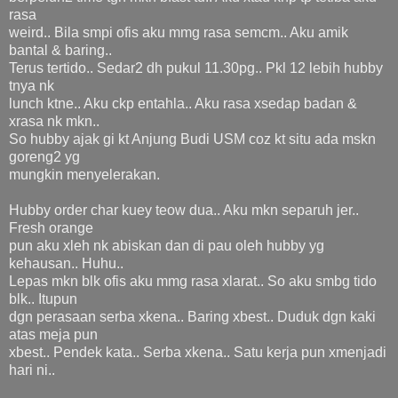
rasa
weird.. Bila smpi ofis aku mmg rasa semcm.. Aku amik
bantal & baring..
Terus tertido.. Sedar2 dh pukul 11.30pg.. Pkl 12 lebih hubby
tnya nk
lunch ktne.. Aku ckp entahla.. Aku rasa xsedap badan &
xrasa nk mkn..
So hubby ajak gi kt Anjung Budi USM coz kt situ ada mskn
goreng2 yg
mungkin menyelerakan.
Hubby order char kuey teow dua.. Aku mkn separuh jer..
Fresh orange
pun aku xleh nk abiskan dan di pau oleh hubby yg
kehausan.. Huhu..
Lepas mkn blk ofis aku mmg rasa xlarat.. So aku smbg tido
blk.. Itupun
dgn perasaan serba xkena.. Baring xbest.. Duduk dgn kaki
atas meja pun
xbest.. Pendek kata.. Serba xkena.. Satu kerja pun xmenjadi
hari ni..