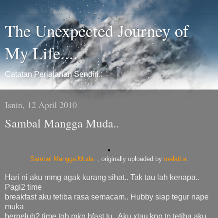
The Unexpected Journey of
My Life....
Catatan Perjalanan Sendiri..
Isnin, 12 April 2010
Sambal Mangga Muda..
Sambal Mangga Muda..
, originally uploaded by
melati.a
.
Hari ni aku mmg agak kurang sihat.. Tak tau lah kenapa..
Pagi2 time
breakfast aku tetiba rasa semacam.. Hubby siap tegur nape
muka
berpeluh2 time tgh mkn bfast tu.. Aku xtau knp tp tetiba aku