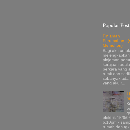
Popular Post
Pinjaman
Perumahan.. (
Memohon)
Bagi aku untuk
melengkapkan
pinjaman per
kerajaan adala
perkara yang 
rumit dan sedik
sebanyak ada
yang aku r...
T
h
K
p
g
elektrik 15/6/0
6.10pm - samp
rumah dan tgk