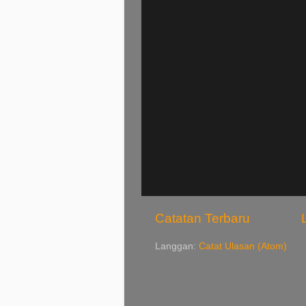
Catatan Terbaru
Langgan:
Catat Ulasan (Atom)