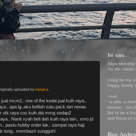
Ini saya..
Saya seorang 
my life, naomi 
I blog for my 
happy, lonely, 
originally uploaded by
melati.a
.
~mel
ual mcm2.. one of the kedai jual kuih raya..
~a wife, a mom
.. apa lg..aku belilah satu pack tart nenas
woman... but i
like to be a ho
er utk raya coz kuih dia mmg sedap2
and focus on s
ya.. Nanti xyah beli dah kuih raya lain.. xmo jd
.. pastu hubby order lak.. sampai raya haji
 cik tong.. membazir sungguh!
Blog Archiv