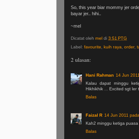
So, this year biar mommy jer ord
bayar jer.. hihi..
~mel
Dicatat oleh
mel
di
3:51 PTG
Label:
favourite
,
kuih raya
,
order
,
t
2 ulasan:
Hani Rahman
14 Jun 201
Kalau dapat minggu ket
Hikhikhik ... Excited sgt ler t
Balas
Faizal R
14 Jun 2011 pad
Kah2 minggu ketiga puasa 
Balas