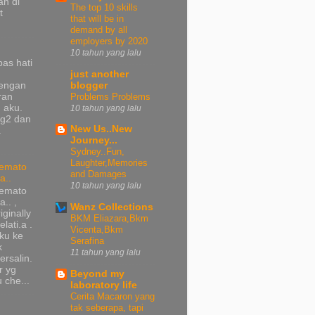
n di
The top 10 skills
t
that will be in
demand by all
employers by 2020
10 tahun yang lalu
pas hati
just another
dengan
blogger
ran
Problems Problems
 aku.
10 tahun yang lalu
ng2 dan
New Us..New
a
Journey...
Sydney..Fun,
Laughter,Memories
emato
and Damages
a..
10 tahun yang lalu
emato
a.. ,
Wanz Collections
iginally
BKM Eliazara,Bkm
lati.a .
Vicenta,Bkm
ku ke
Serafina
k
11 tahun yang lalu
ersalin.
r yg
Beyond my
 che...
laboratory life
Cerita Macaron yang
tak seberapa, tapi