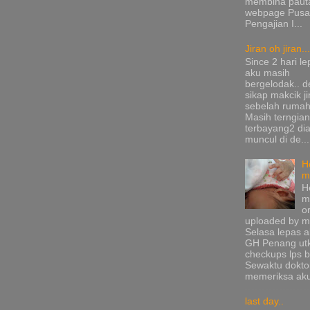
membina pauta
webpage Pusa
Pengajian I...
Jiran oh jiran...
Since 2 hari le
aku masih
bergelodak.. 
sikap makcik ji
sebelah rumah
Masih terngia
terbayang2 di
muncul di de...
H
m
H
m
or
uploaded by me
Selasa lepas a
GH Penang ut
checkups lps b
Sewaktu dokto
memeriksa aku
last day..