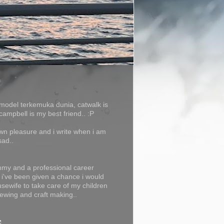
model terkemuka dunia, catwalk is
campbell is my best friend.. :P
own pleasure and i write when i am
sad..
my and a professional career
f i've been given a chance i would
usewife to take care of my children
ewing and craft making..
e