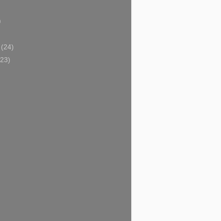
)
)
i
(24)
(23)