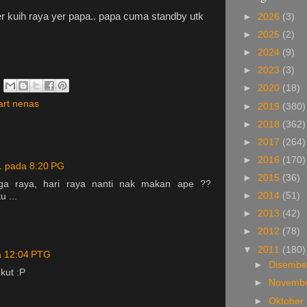
er kuih raya yer papa.. papa cuma standby utk
►
2026
(3)
►
2025
(2)
►
2024
(9)
►
2023
(3)
►
2020
(18)
art nenas
►
2019
(380)
►
2018
(362)
►
2017
(264)
►
2016
(170)
1 pada 8:20 PG
►
2015
(36)
iga raya, hari raya nanti nak makan ape ??
►
2014
(51)
u ...
►
2013
(42)
►
2012
(78)
▼
2011
(180)
a 12:04 PTG
►
Disemb
kut :P
►
Novemb
►
Oktober