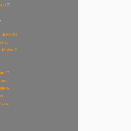
ber
(7)
)
)
 di KLCC
an...
 Makan2..
h
Apo??
hool..
tiara..
as
tion...