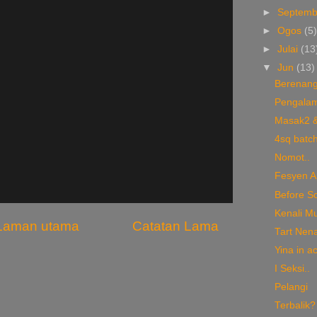
►
Septem
►
Ogos
(5
►
Julai
(13
▼
Jun
(13)
Berenang
Pengalam
Masak2 &
4sq batc
Nomot..
Fesyen 
Before Sc
Kenali Mu
Laman utama
Catatan Lama
Tart Nen
Yina in ac
I Seksi..
Pelangi
Terbalik?