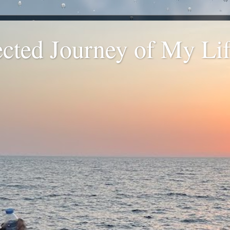
ted Journey of My Life
.