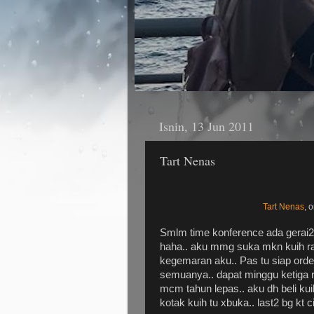
Isnin, 13 Jun 2011
Tart Nenas
Tart Nenas
, 
Smlm time konference ada gerai2 j
haha.. aku mmg suka mkn kuih raya
kegemaran aku.. Pas tu siap ord
semuanya.. dapat minggu ketiga ra
mcm tahun lepas.. aku dh beli kuih
kotak kuih tu xbuka.. last2 bg kt