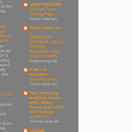
gn
.INACTIVEZONE
 di dlm
23 Pirate Parrot
bila
Coloring Pages
5 tahun yang lalu
ukit
Kisah Hidup Ku
ayu
...
itam &
SWIMRUSH
anok....
ACADEMY | KELAS
ari
RENANG
ami ke
MUSLIMAH DAN
tam &
KANAK-KANAK
 hubby
6 tahun yang lalu
jalan2
ally
♥ life + ♥
k dok
thoughts
Surviving skill(s)
7 tahun yang lalu
Your one-stop
n Guru
wedding centre -
gifts, deco,
upload
favors and such!
g
New Wedding
suki
Invitations!
10 tahun yang lalu
n Guru
iap
ada2aje