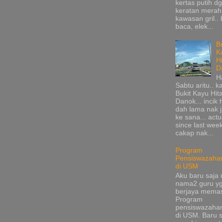
kertas putih d
keratan merah
kawasan gril.. 
baca, elek...
B
K
H
D
H
Sabtu aritu.. k
Bukit Kayu Hi
Danok... incik
dah lama nak 
ke sana... actu
since last wee
cakap nak...
Program
Pensiswazaha
di USM
Aku baru saja 
nama2 guru y
berjaya mema
Program
pensiswazaha
di USM. Baru s