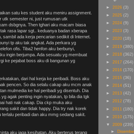
►
2026
(3)
esaikan satu kes student aku meniru assignment.
►
2025
(2)
r utk semester ni, just rumusan utk
►
2024
(9)
exam dsbgnya. Then tghari aku macam biasa
tak rasa lapar sgt.. keduanya badan xberapa
►
2023
(3)
 sambil ada kerja pencarian sedikit di Internet.
►
2020
(18)
rbunyi tp aku tak angkat. Ada perkara yg
►
2019
(380)
lefon ofis. Tiba2 henfon aku berbunyi,
►
2018
(362)
s aku ingin berjumpa. Ada sesuatu yg membuat
rgi ke pejabat boss aku di bangunan yg
►
2017
(264)
►
2016
(170)
►
2015
(36)
takan, dari hal kerja ke peribadi. Boss aku
nak pencen. So dia selalu cakap aku mcm anak
►
2014
(51)
alatan mulmedia ke hal peribadi yg disentuh. Dia
►
2013
(42)
yg agak penting ingin nyatakan, tp bila dia tgk
►
2012
(78)
pai hati nak cakap. Dia ckp muka aku
g sakit dan tidak happy. Dia try nak korek
►
2011
(180)
u terlalu peribadi dan aku mmg sedang sakit.
►
2010
(175)
▼
2009
(239)
►
Disemb
inta aku jaga kesihatan. Aku berterus terang