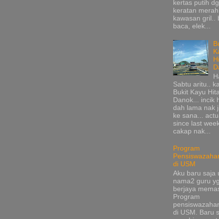
kertas putih d
keratan merah
kawasan gril.. 
baca, elek...
B
K
H
D
H
Sabtu aritu.. k
Bukit Kayu Hi
Danok... incik
dah lama nak 
ke sana... actu
since last wee
cakap nak...
Program
Pensiswazaha
di USM
Aku baru saja 
nama2 guru y
berjaya mema
Program
pensiswazaha
di USM. Baru s