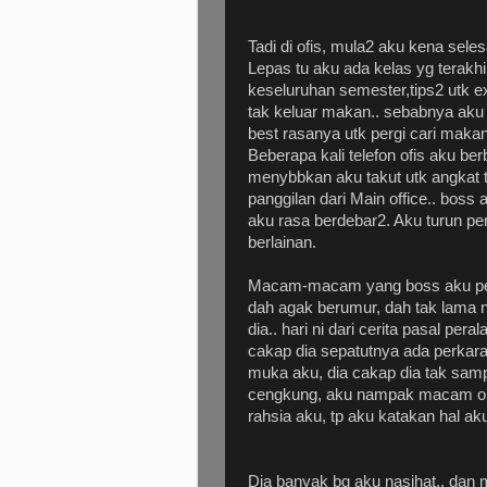
Tadi di ofis, mula2 aku kena sel
Lepas tu aku ada kelas yg terakhi
keseluruhan semester,tips2 utk 
tak keluar makan.. sebabnya aku 
best rasanya utk pergi cari makan,
Beberapa kali telefon ofis aku be
menybbkan aku takut utk angkat te
panggilan dari Main office.. bos
aku rasa berdebar2. Aku turun pe
berlainan.
Macam-macam yang boss aku perka
dah agak berumur, dah tak lama 
dia.. hari ni dari cerita pasal per
cakap dia sepatutnya ada perkara 
muka aku, dia cakap dia tak sam
cengkung, aku nampak macam oran
rahsia aku, tp aku katakan hal ak
Dia banyak bg aku nasihat.. dan m