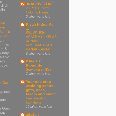
gn
.INACTIVEZONE
 di dlm
23 Pirate Parrot
bila
Coloring Pages
5 tahun yang lalu
ukit
Kisah Hidup Ku
ayu
...
itam &
SWIMRUSH
anok....
ACADEMY | KELAS
ari
RENANG
ami ke
MUSLIMAH DAN
tam &
KANAK-KANAK
 hubby
6 tahun yang lalu
jalan2
ally
♥ life + ♥
k dok
thoughts
Surviving skill(s)
7 tahun yang lalu
Your one-stop
n Guru
wedding centre -
gifts, deco,
upload
favors and such!
g
New Wedding
suki
Invitations!
10 tahun yang lalu
n Guru
iap
ada2aje