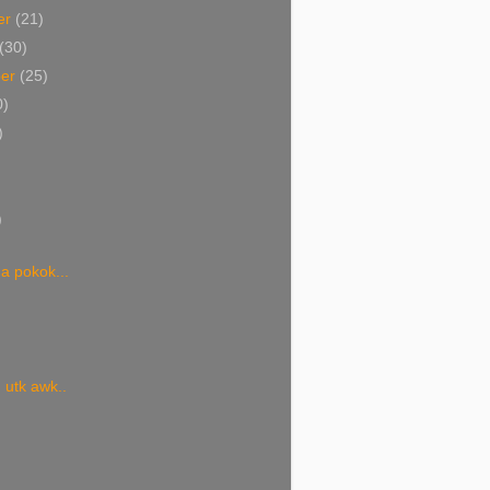
er
(21)
(30)
ber
(25)
0)
)
)
)
a pokok...
 utk awk..