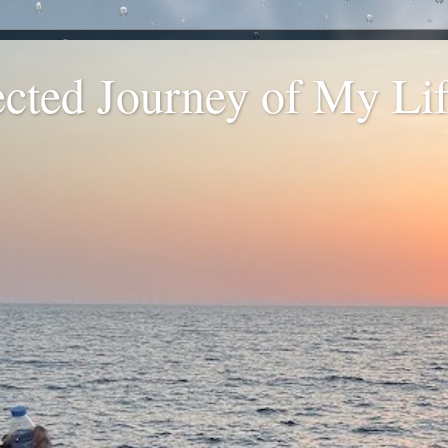
ted Journey of My Life
.