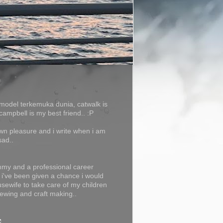
model terkemuka dunia, catwalk is
campbell is my best friend.. :P
own pleasure and i write when i am
sad..
my and a professional career
f i've been given a chance i would
usewife to take care of my children
ewing and craft making..
e