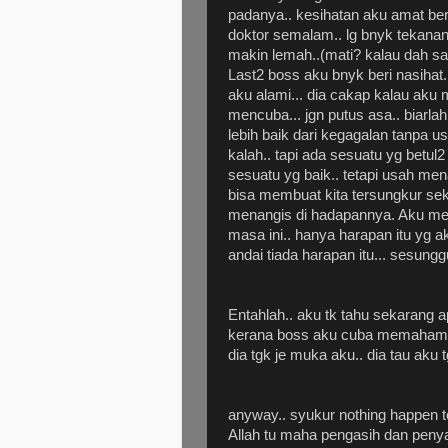
padanya.. kesihatan aku amat ber
doktor semalam.. lg bnyk tekana
makin lemah..(mati? kalau dah s
Last2 boss aku bnyk beri nasihat.
aku alami... dia cakap kalau aku
mencuba... jgn putus asa.. biarla
lebih baik dari kegagalan tanpa 
kalah.. tapi ada sesuatu yg betul2
sesuatu yg baik.. tetapi usah men
bisa membuat kita tersungkur sek
menangis di hadapannya. Aku men
masa ini.. hanya harapan itu yg a
andai tiada harapan itu... sesung
Entahlah.. aku tk tahu sekarang 
kerana boss aku cuba memahami s
dia tgk je muka aku.. dia tau aku 
anyway.. syukur nothing happen t
Allah tu maha pengasih dan penya