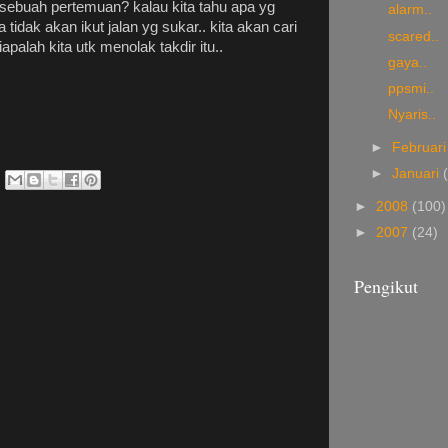
 sebuah pertemuan? kalau kita tahu apa yg
alarm..
 tidak akan ikut jalan yg sukar.. kita akan cari
scared..
iapalah kita utk menolak takdir itu..
gaya..
ppsmi..
Nyaris..
►
Februar
►
Januari
►
2008
(100)
►
2007
(24)
Pengikut