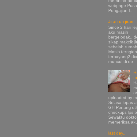
membina pauta
webpage Pusa
Pengajian I...
Jiran oh jiran...
Since 2 hari le
aku masih
bergelodak.. 
sikap makcik ji
sebelah rumah
Masih terngia
terbayang2 di
muncul di de...
H
m
H
m
or
uploaded by me
Selasa lepas a
GH Penang ut
checkups lps b
Sewaktu dokto
memeriksa aku
last day..