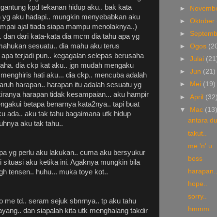
gantung kpd tekanan hidup aku.. bak kata
►
Novemb
n yg aku hadapi.. mungkin menyebabkan aku
►
Oktober
ampai ajal tiada siapa mampu menolaknya..)
►
Septem
. dan dari kata-kata dia mcm dia tahu apa yg
 mahukan sesuatu.. dia mahu aku terus
►
Ogos
(2
h apa terjadi pun.. kegagalan selepas berusaha
►
Julai
(21
usaha. dia ckp kat aku.. jgn mudah mengaku
►
Jun
(21)
 menghiris hati aku... dia ckp.. mencuba adalah
►
Mei
(19)
aruh harapan.. harapan itu adalah sesuatu yg
iranya harapan tidak kesampaian... aku hampir
►
April
(32
gakui betapa benarnya kata2nya.. tapi buat
▼
Mac
(13
ku ada.. aku tak tahu bagaimana utk hidup
antara du
guhnya aku tak tahu..
takut..
me 'n' u..
apa yg perlu aku lakukan.. cuma aku bersyukur
boss
ituasi aku ketika ini. Agaknya mungkin bila
harapan..
tgh tensen.. huhu... muka toye kot..
hope..
sorry..
o me td.. seram sejuk sbnrnya.. tp aku tahu
hmmm...
yang.. dan siapalah kita utk menghalang takdir