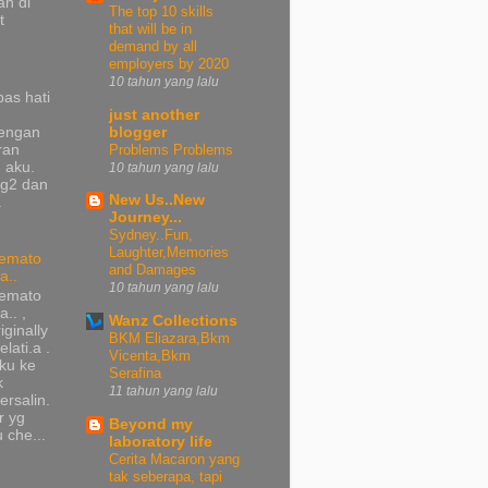
n di
The top 10 skills
t
that will be in
demand by all
employers by 2020
10 tahun yang lalu
pas hati
just another
dengan
blogger
ran
Problems Problems
 aku.
10 tahun yang lalu
ng2 dan
New Us..New
a
Journey...
Sydney..Fun,
Laughter,Memories
emato
and Damages
a..
10 tahun yang lalu
emato
a.. ,
Wanz Collections
iginally
BKM Eliazara,Bkm
lati.a .
Vicenta,Bkm
ku ke
Serafina
k
11 tahun yang lalu
ersalin.
r yg
Beyond my
 che...
laboratory life
Cerita Macaron yang
tak seberapa, tapi