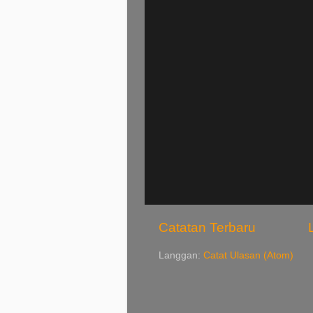
Catatan Terbaru
Langgan:
Catat Ulasan (Atom)