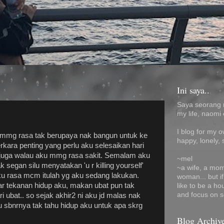
Ini saya..
Saya seorang 
my life, naomi 
I blog for my 
aku mmg rasa tak berupaya nak bangun untuk ke
happy, lonely, 
rkara penting yang perlu aku selesaikan hari
n juga walau aku mmg rasa sakit. Semalam aku
~mel
k segan silu menyatakan 'u r killing yourself'
~a wife, a mom
u rasa mcm itulah yg aku sedang lakukan.
woman... but i
r tekanan hidup aku, makan ubat pun tak
like to be a ho
and focus on s
i ubat.. so sejak akhir2 ni aku jd malas nak
u sbnrnya tak tahu hidup aku untuk apa skrg
Blog Archiv