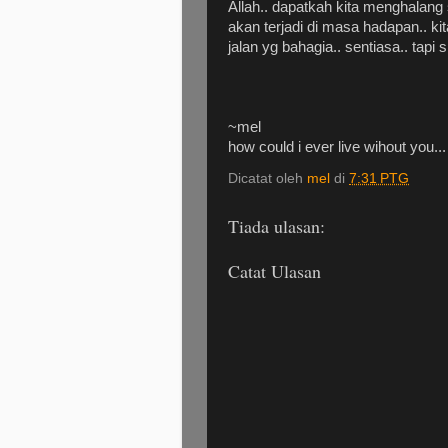
Allah.. dapatkah kita menghalang
akan terjadi di masa hadapan.. kita
jalan yg bahagia.. sentiasa.. tapi s
~mel
how could i ever live wihout you...
Dicatat oleh
mel
di
7:31 PTG
Tiada ulasan:
Catat Ulasan