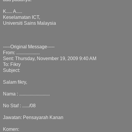
K..... A.....
Keselamatan ICT,
Universiti Sains Malaysia
-----Original Message-----
From: ....................
Sent: Thursday, November 19, 2009 9:40 AM
To: Fikry
Subject:
Salam fikry,
Nama : ..........................
No Staf : ....../08
Jawatan: Pensayarah Kanan
Komen: