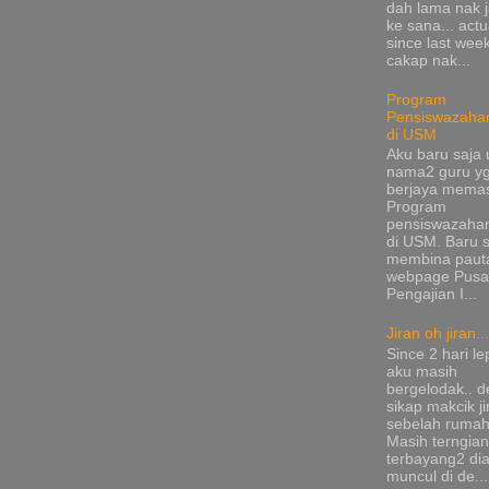
dah lama nak 
ke sana... actu
since last wee
cakap nak...
Program
Pensiswazaha
di USM
Aku baru saja 
nama2 guru y
berjaya mema
Program
pensiswazaha
di USM. Baru s
membina pauta
webpage Pusa
Pengajian I...
Jiran oh jiran...
Since 2 hari le
aku masih
bergelodak.. 
sikap makcik ji
sebelah rumah
Masih terngia
terbayang2 di
muncul di de...