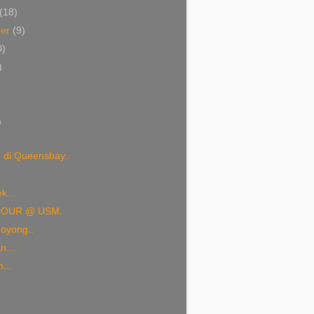
(18)
ber
(9)
0)
)
)
)
 di Queensbay..
k...
HOUR @ USM.
oyong..
n....
...