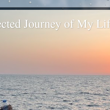
ted Journey of My Life
.