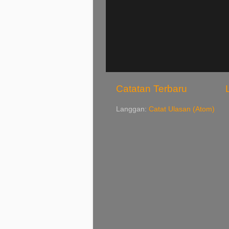
Catatan Terbaru
Langgan:
Catat Ulasan (Atom)