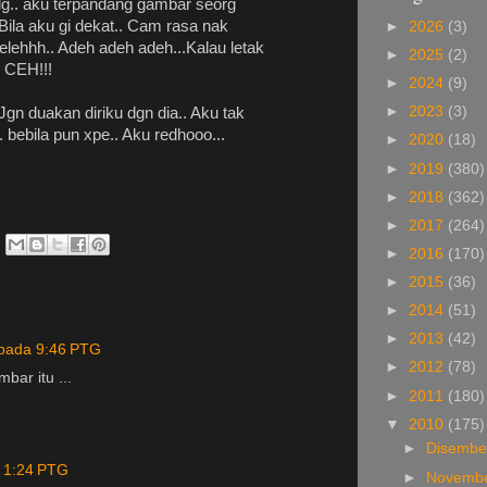
dllg.. aku terpandang gambar seorg
Bila aku gi dekat.. Cam rasa nak
►
2026
(3)
ehhh.. Adeh adeh adeh...Kalau letak
►
2025
(2)
H CEH!!!
►
2024
(9)
►
2023
(3)
Jgn duakan diriku dgn dia.. Aku tak
bebila pun xpe.. Aku redhooo...
►
2020
(18)
►
2019
(380)
►
2018
(362)
►
2017
(264)
►
2016
(170)
►
2015
(36)
►
2014
(51)
►
2013
(42)
pada 9:46 PTG
►
2012
(78)
bar itu ...
►
2011
(180)
▼
2010
(175)
►
Disemb
 1:24 PTG
►
Novemb