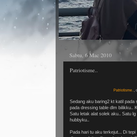
Sabtu, 6 Mac 2010
Patriotisme..
Patriotisme..
,
Sedang aku baring2 kt katil pada 
pada dressing table dlm bilikku.. Kt
Satu letak alat solek aku.. Satu l
hubbyku..
Pada hari tu aku terkejut... Di te