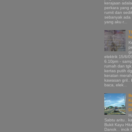
kerajaan adala
perkara yang 
rumit dan sedik
sebanyak ada
yang aku r...
T
h
K
p
g
elektrik 15/6/0
6.10pm - samp
rumah dan tgk
kertas putih d
keratan merah
kawasan gril.. 
baca, elek...
B
K
H
D
H
Sabtu aritu.. k
Bukit Kayu Hi
Danok... incik