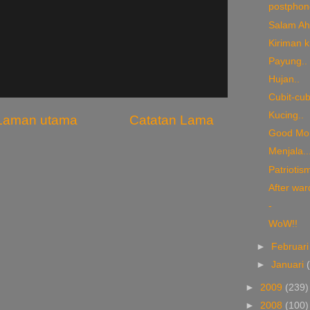
postphone
Salam Ah
Kiriman k
Payung..
Hujan..
Cubit-cubi
Kucing..
Laman utama
Catatan Lama
Good Mor
Menjala...
Patriotis
After war
-
WoW!!
►
Februar
►
Januari
►
2009
(239)
►
2008
(100)