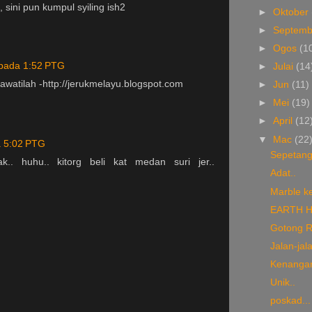
 sini pun kumpul syiling ish2
►
Oktober
►
Septem
►
Ogos
(1
pada 1:52 PTG
►
Julai
(14
lawatilah -http://jerukmelayu.blogspot.com
►
Jun
(11)
►
Mei
(19)
►
April
(12
▼
Mac
(22
 5:02 PTG
Sepetang
k.. huhu.. kitorg beli kat medan suri jer..
Adat..
Marble ke
EARTH 
Gotong R
Jalan-jala
Kenangan
Unik..
poskad...