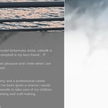
model terkemuka dunia, catwalk is
campbell is my best friend.. :P
own pleasure and i write when i am
sad..
my and a professional career
f i've been given a chance i would
usewife to take care of my children
ewing and craft making..
e