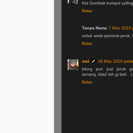
Kat Gombak kumpul syiling,
Balas
Tanpa Nama
7 Mac 2010 
untuk anda peminat jeruk, 
Balas
mel
16 Mac 2010 pada
kitorg pun jual jeruk ga
senang..bila2 leh gi beli.. :)
Balas