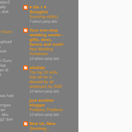
jalan2
ally
♥ life + ♥
k dok
thoughts
Surviving skill(s)
7 tahun yang lalu
Your one-stop
n Guru
wedding centre -
gifts, deco,
upload
favors and such!
g
New Wedding
suki
Invitations!
10 tahun yang lalu
n Guru
iap
ada2aje
n di
The top 10 skills
t
that will be in
demand by all
employers by 2020
10 tahun yang lalu
pas hati
just another
dengan
blogger
ran
Problems Problems
 aku.
10 tahun yang lalu
ng2 dan
New Us..New
a
Journey...