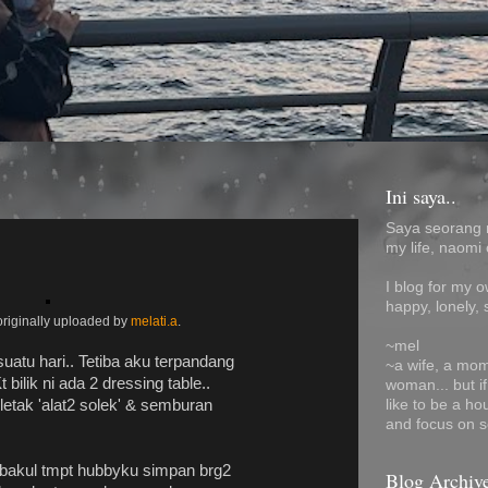
Ini saya..
Saya seorang 
my life, naomi 
I blog for my 
happy, lonely, 
 originally uploaded by
melati.a
.
~mel
suatu hari.. Tetiba aku terpandang
~a wife, a mom
 bilik ni ada 2 dressing table..
woman... but i
like to be a ho
g letak 'alat2 solek' & semburan
and focus on s
pi bakul tmpt hubbyku simpan brg2
Blog Archiv