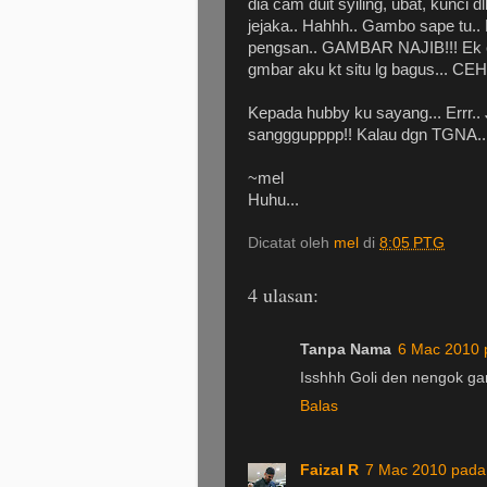
dia cam duit syiling, ubat, kunci 
jejaka.. Hahhh.. Gambo sape tu.. 
pengsan.. GAMBAR NAJIB!!! Ek el
gmbar aku kt situ lg bagus... CE
Kepada hubby ku sayang... Errr.. 
sangggupppp!! Kalau dgn TGNA... 
~mel
Huhu...
Dicatat oleh
mel
di
8:05 PTG
4 ulasan:
Tanpa Nama
6 Mac 2010 
Isshhh Goli den nengok gam
Balas
Faizal R
7 Mac 2010 pada