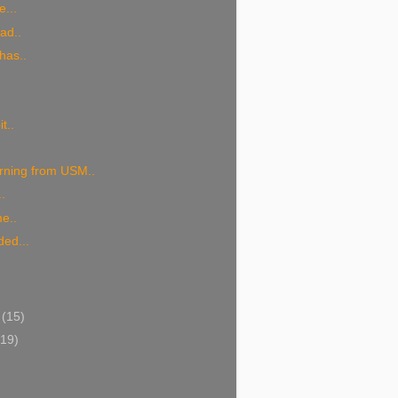
...
ad..
has..
t..
ning from USM..
.
me..
ded...
i
(15)
(19)