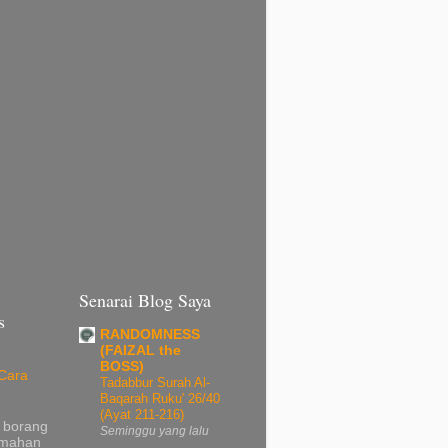
Senarai Blog Saya
s
RANDOMNESS
(FAIZAL the
BOSS)
Cara
Tadabbur Surah Al-
Baqarah Ruku' 26/40
(Ayat 211-216)
 borang
Seminggu yang lalu
umahan