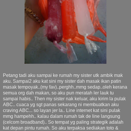
Petang tadi aku sampai ke rumah my sister utk ambik mak
aku. Sampai2 aku kat sini my sister dah masak ikan patin
masak tempoyak..(my fav)..perghh..mmg sedap..oleh kerana
semua org dah makan, so aku pun meratah ler lauk tu
sampai habis.. Then my sister nak keluar, aku kirim la pulak
ABC.. cuaca yg sgt panas sekarang ni membuatkan aku
craving ABC... so layan jer la.. Line internet kat sini pulak
mmg hampehh.. kalau dalam rumah tak de line langsung
(celcom broadband).. So tempat yg paling strategik adalah
kat depan pintu rumah. So aku terpaksa sediakan toto &