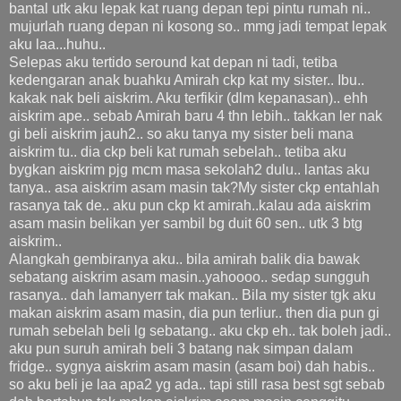
bantal utk aku lepak kat ruang depan tepi pintu rumah ni..
mujurlah ruang depan ni kosong so.. mmg jadi tempat lepak
aku laa...huhu..
Selepas aku tertido seround kat depan ni tadi, tetiba
kedengaran anak buahku Amirah ckp kat my sister.. Ibu..
kakak nak beli aiskrim. Aku terfikir (dlm kepanasan).. ehh
aiskrim ape.. sebab Amirah baru 4 thn lebih.. takkan ler nak
gi beli aiskrim jauh2.. so aku tanya my sister beli mana
aiskrim tu.. dia ckp beli kat rumah sebelah.. tetiba aku
bygkan aiskrim pjg mcm masa sekolah2 dulu.. lantas aku
tanya.. asa aiskrim asam masin tak?My sister ckp entahlah
rasanya tak de.. aku pun ckp kt amirah..kalau ada aiskrim
asam masin belikan yer sambil bg duit 60 sen.. utk 3 btg
aiskrim..
Alangkah gembiranya aku.. bila amirah balik dia bawak
sebatang aiskrim asam masin..yahoooo.. sedap sungguh
rasanya.. dah lamanyerr tak makan.. Bila my sister tgk aku
makan aiskrim asam masin, dia pun terliur.. then dia pun gi
rumah sebelah beli lg sebatang.. aku ckp eh.. tak boleh jadi..
aku pun suruh amirah beli 3 batang nak simpan dalam
fridge.. sygnya aiskrim asam masin (asam boi) dah habis..
so aku beli je laa apa2 yg ada.. tapi still rasa best sgt sebab