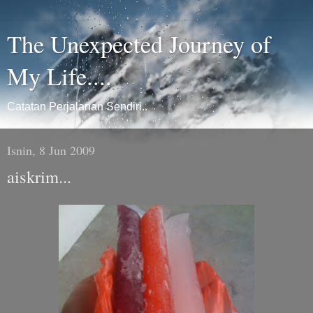
The Unexpected Journey of
My Life....
Catatan Perjalanan Sendiri..
Isnin, 8 Jun 2009
aiskrim...