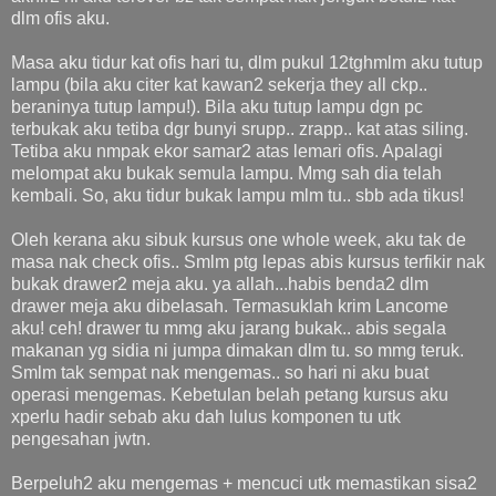
dlm ofis aku.
Masa aku tidur kat ofis hari tu, dlm pukul 12tghmlm aku tutup
lampu (bila aku citer kat kawan2 sekerja they all ckp..
beraninya tutup lampu!). Bila aku tutup lampu dgn pc
terbukak aku tetiba dgr bunyi srupp.. zrapp.. kat atas siling.
Tetiba aku nmpak ekor samar2 atas lemari ofis. Apalagi
melompat aku bukak semula lampu. Mmg sah dia telah
kembali. So, aku tidur bukak lampu mlm tu.. sbb ada tikus!
Oleh kerana aku sibuk kursus one whole week, aku tak de
masa nak check ofis.. Smlm ptg lepas abis kursus terfikir nak
bukak drawer2 meja aku. ya allah...habis benda2 dlm
drawer meja aku dibelasah. Termasuklah krim Lancome
aku! ceh! drawer tu mmg aku jarang bukak.. abis segala
makanan yg sidia ni jumpa dimakan dlm tu. so mmg teruk.
Smlm tak sempat nak mengemas.. so hari ni aku buat
operasi mengemas. Kebetulan belah petang kursus aku
xperlu hadir sebab aku dah lulus komponen tu utk
pengesahan jwtn.
Berpeluh2 aku mengemas + mencuci utk memastikan sisa2