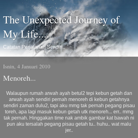
The Unexpected Journey of
My Life....
Catatan Perjalanan Sendiri..
Isnin, 4 Januari 2010
Menoreh...
Walaupun rumah arwah ayah betul2 tepi kebun getah dan
arwah ayah sendiri pernah menoreh di kebun getahnya
sendiri zaman dulu2, tapi aku mmg tak pernah pegang pisau
toreh, apa lagi masuk kebun getah utk menoreh... err.. mmg
tak pernah. Hinggakan time nak ambik gambar kat bawah ni
pun aku tersalah pegang pisau getah tu.. huhu.. wat malu
jer..