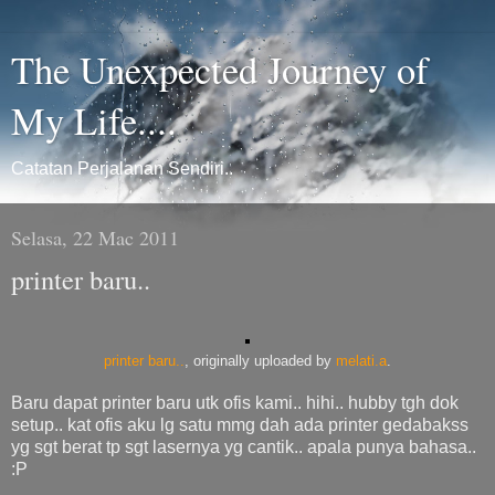
The Unexpected Journey of
My Life....
Catatan Perjalanan Sendiri..
Selasa, 22 Mac 2011
printer baru..
printer baru..
, originally uploaded by
melati.a
.
Baru dapat printer baru utk ofis kami.. hihi.. hubby tgh dok
setup.. kat ofis aku lg satu mmg dah ada printer gedabakss
yg sgt berat tp sgt lasernya yg cantik.. apala punya bahasa..
:P