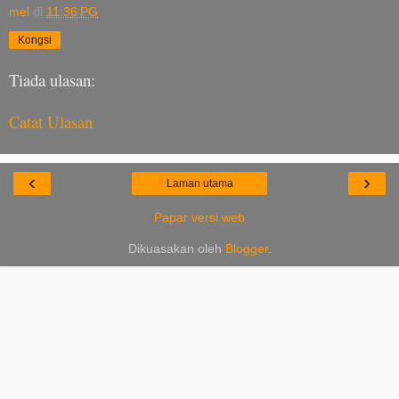
mel
di
11:36 PG
Kongsi
Tiada ulasan:
Catat Ulasan
‹
›
Laman utama
Papar versi web
Dikuasakan oleh
Blogger
.