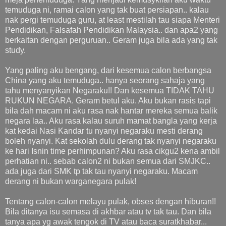
temuduga ni, ramai calon yang tak buat persiapan.. kalau
nak pergi temuduga guru, at least mestilah tau siapa Menteri
Pendidikan, Falsafah Pendidikan Malaysia.. dan apa2 yang
berkaitan dengan perguruan.. Geram juga bila ada yang tak
study.
Yang paling aku bengang, dari kesemua calon berbangsa
China yang aku temuduga.. hanya seorang sahaja yang
tahu menyanyikan Negaraku!! Dan kesemua TIDAK TAHU
RUKUN NEGARA. Geram betul aku. Aku bukan rasis tapi
bila dah macam ni aku rasa nak hantar mereka semua balik
negara laa.. Aku rasa kalau suruh mamat bangla yang kerja
kat kedai Nasi Kandar tu nyanyi negaraku mesti derang
boleh nyanyi. Kat sekolah dulu derang tak nyanyi negaraku
ke hari Isnin time perhimpunan? Aku rasa cikgu2 kena ambil
perhatian ni.. sebab calon2 ni bukan semua dari SMJKC..
ada juga dari SMK tp tak tau nyanyi negaraku. Macam
derang ni bukan warganegara pulak!
Tentang calon-calon melayu pulak, obses dengan hiburan!!
Bila ditanya isu semasa di akhbar atau tv tak tau. Dan bila
tanya apa yg awak tengok di TV atau baca suratkhabar...