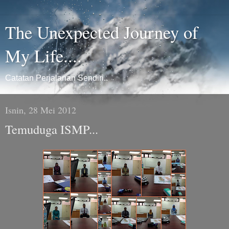
The Unexpected Journey of
My Life....
Catatan Perjalanan Sendiri..
Isnin, 28 Mei 2012
Temuduga ISMP...