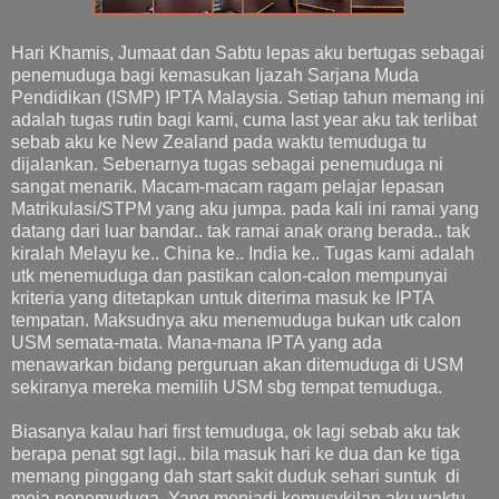
Hari Khamis, Jumaat dan Sabtu lepas aku bertugas sebagai
penemuduga bagi kemasukan Ijazah Sarjana Muda
Pendidikan (ISMP) IPTA Malaysia. Setiap tahun memang ini
adalah tugas rutin bagi kami, cuma last year aku tak terlibat
sebab aku ke New Zealand pada waktu temuduga tu
dijalankan. Sebenarnya tugas sebagai penemuduga ni
sangat menarik. Macam-macam ragam pelajar lepasan
Matrikulasi/STPM yang aku jumpa. pada kali ini ramai yang
datang dari luar bandar.. tak ramai anak orang berada.. tak
kiralah Melayu ke.. China ke.. India ke.. Tugas kami adalah
utk menemuduga dan pastikan calon-calon mempunyai
kriteria yang ditetapkan untuk diterima masuk ke IPTA
tempatan. Maksudnya aku menemuduga bukan utk calon
USM semata-mata. Mana-mana IPTA yang ada
menawarkan bidang perguruan akan ditemuduga di USM
sekiranya mereka memilih USM sbg tempat temuduga.
Biasanya kalau hari first temuduga, ok lagi sebab aku tak
berapa penat sgt lagi.. bila masuk hari ke dua dan ke tiga
memang pinggang dah start sakit duduk sehari suntuk di
meja penemuduga. Yang menjadi kemusykilan aku waktu