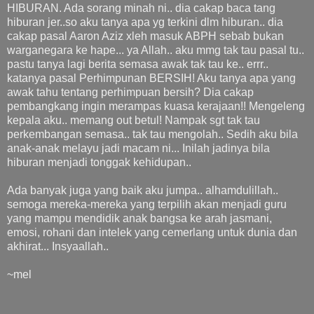
HIBURAN. Ada sorang minah ni.. dia cakap baca tang
hiburan jer..so aku tanya apa yg terkini dlm hiburan.. dia
cakap pasal Aaron Aziz xleh masuk ABPH sebab bukan
warganegara ke hape... ya Allah.. aku mmg tak tau pasal tu..
pastu tanya lagi berita semasa awak tak tau ke.. errr..
katanya pasal Perhimpunan BERSIH! Aku tanya apa yang
awak tahu tentang perhimpuan bersih? Dia cakap
pembangkang ingin merampas kuasa kerajaan!! Mengeleng
kepala aku.. memang out betul! Nampak sgt tak tau
perkembangan semasa.. tak tau mengolah.. Sedih aku bila
anak-anak melayu jadi macam ni... Inilah jadinya bila
hiburan menjadi tonggak kehidupan..
Ada banyak juga yang baik aku jumpa.. alhamdulillah..
semoga mereka-mereka yang terpilih akan menjadi guru
yang mampu mendidik anak bangsa ke arah jasmani,
emosi, rohani dan intelek yang cemerlang untuk dunia dan
akhirat... Insyaallah..
~mel