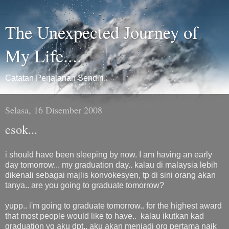
The Unexpected Journey of
My Life....
Catatan Perjalanan Sendiri..
Selasa, 16 Disember 2008
esok...
i should have been sleeping by now. I am having an early
day tomorrow... my graduation day.. kalau di malaysia lebih
dikenali sebagai majlis konvokesyen, tp di sini orang akan
tanya.. are you going to graduate tomorrow?
yupp.. i'm going to graduate tomorrow.. for the highest award
that most people would like to have.. kalau ikutkan kad
graduation yg aku dpt.. aku akan menjadi org pertama naik