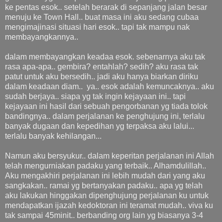
ke pentas esok.. setelah berarak di sepanjang jalan besar
menuju ke Town Hall.. buat masa ini aku sedang cubaa
mengimajinasi situasi hari esok.. tapi tak mampu nak
membayangkannya..
dalam membayangkan keadaa esok. sebenarnya aku tak
rasa apa-apa.. gembira? entahlah? sedih? aku rasa tak
patut untuk aku bersedih.. jadi aku hanya biarkan diriku
dalam keadaan diam.. ya.. esok adalah kemuncaknya.. aku
sudah berjaya.. siapa yg tak ingin kejayaan ini.. tapi
kejayaan ini hasil dari sebuah pengorbanan yg tiada tolok
bandingnya.. dalam perjalanan ke penghujung ini, terlalu
banyak dugaan dan kepedihan yg terpaksa aku lalui...
terlalu banyak kehilangan...
Namun aku bersyukur.. dalam keperitan perjalanan ini Allah
telah mengurniakan padaku yang terbaik.. Alhamdulillah..
Aku mengakhiri perjalanan ini lebih mudah dari yang aku
sangkakan.. ramai yg bertanyakan padaku.. apa yg telah
aku lakukan hinggakan dipenghujung perjalanan ku untuk
mendapatkan ijazah kedoktoran ini teramat mudah.. viva ku
tak sampai 45minit.. berbanding org lain yg biasanya 3-4