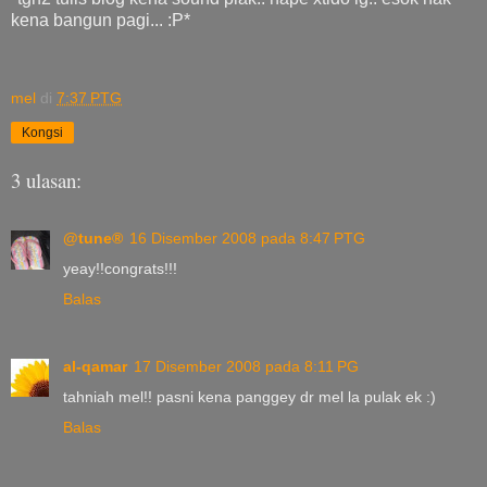
kena bangun pagi... :P*
mel
di
7:37 PTG
Kongsi
3 ulasan:
@tune®
16 Disember 2008 pada 8:47 PTG
yeay!!congrats!!!
Balas
al-qamar
17 Disember 2008 pada 8:11 PG
tahniah mel!! pasni kena panggey dr mel la pulak ek :)
Balas