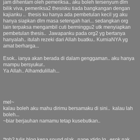
jam dihentam oleh pemeriksa.. aku boleh tersenyum dlm
bilik viva, pemeriksa2 thesisku tiada bangkangan dengan
kajianku .. thesis ku hanya ada pembetulan kecil yg aku
hanya siapkan dlm masa setengah hari... sedangkan org
lain terpaksa mengambil cuti berminggu2 utk menyiapkan
pembetulan thesis.. Jawapanku pada org2 yg bertanya
hanyalah.. itulah rezeki dari Allah buatku.. KurniaNYA yg
amat berharga...
Esok.. ianya akan berada di dalam genggaman.. aku hanya
mampu bersyukur..
Ya Allah.. Alhamdulillah...
mel~
kalau boleh aku mahu dirimu bersamaku di sini.. kalau lah
boleh...
~biar berjauhan namamu tetap kusebutkan..
*tgh2 tulis blog kena sound plak.. nape xtido lg.. esok nak